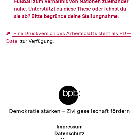
Fußball zum Verhältnis von Nationen zueinander
nahe. Unterstützt du diese These oder lehnst du
sie ab? Bitte begründe deine Stellungnahme.
Eine Druckversion des Arbeitsblatts steht als
Interner
PDF-
Datei
zur Verfügung.
Link:
Fussnoten
Meta-
Links
Zur
Demokratie stärken –
Zivilgesellschaft fördern
Startseite
der
Meta-
Impressum
bpb
Navigation
Datenschutz