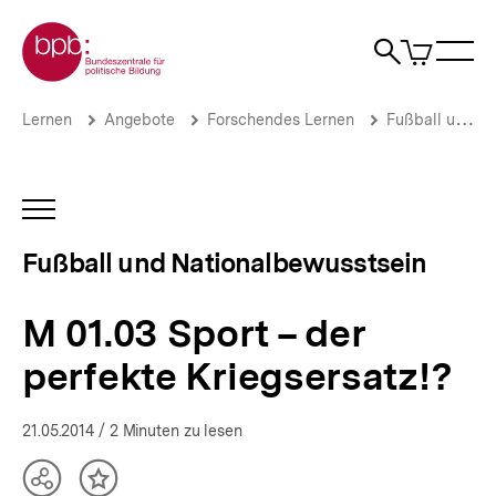
Direkt
Zur Startseite der bpb
zum
0
Artikel
Sho
Seiteninhalt
im
Naviga
Suche
springen
War
öffne
öffnen
öff
Pfadnavigation
M
Brotkrümelnavigation
Lernen
Angebote
Forschendes Lernen
Fußball und Nationalbewusstsein
01.03
Sport
–
der
INHALTSNAVIGATION
perfekte
ÖFFNEN
Kriegsersatz!?
Fußball und Nationalbewusstsein
|
Fußball
und
M 01.03 Sport – der
Nationalbewusstsein
|
perfekte Kriegsersatz!?
bpb.de
21.05.2014
/ 2 Minuten zu lesen
Teilen
Inhalt