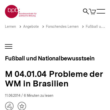
Direkt
Zur Startseite der bpb
zum
0
Artikel
Sho
Seiteninhalt
im
Naviga
Suche
springen
War
öffne
öffnen
öff
Pfadnavigation
M
Brotkrümelnavigation
Lernen
Angebote
Forschendes Lernen
Fußball und Nationalbewusstsein
04.01.04
Probleme
der
WM
INHALTSNAVIGATION
in
ÖFFNEN
Brasilien
Fußball und Nationalbewusstsein
|
Fußball
und
M 04.01.04 Probleme der
Nationalbewusstsein
|
WM in Brasilien
bpb.de
11.06.2014
/ 6 Minuten zu lesen
Teilen
Inhalt