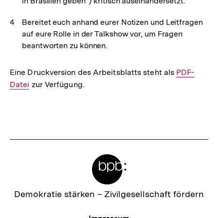
in Brasilien geben“) kritisch auseinandersetzt.
Bereitet euch anhand eurer Notizen und Leitfragen
auf eure Rolle in der Talkshow vor, um Fragen
beantworten zu können.
Eine Druckversion des Arbeitsblatts steht als
Interner
PDF-
Datei
zur Verfügung.
Link:
Fussnoten
Meta-
Links
Zur
Demokratie stärken –
Zivilgesellschaft fördern
Startseite
der