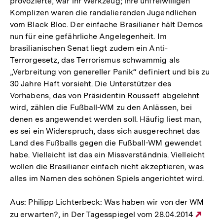
provozierte, war ihr Werkzeug; ihre unfreiwilligen
Komplizen waren die randalierenden Jugendlichen
vom Black Bloc. Der einfache Brasilianer hält Demos
nun für eine gefährliche Angelegenheit. Im
brasilianischen Senat liegt zudem ein Anti-
Terrorgesetz, das Terrorismus schwammig als
„Verbreitung von genereller Panik“ definiert und bis zu
30 Jahre Haft vorsieht. Die Unterstützer des
Vorhabens, das von Präsidentin Rousseff abgelehnt
wird, zählen die Fußball-WM zu den Anlässen, bei
denen es angewendet werden soll. Häufig liest man,
es sei ein Widerspruch, dass sich ausgerechnet das
Land des Fußballs gegen die Fußball-WM gewendet
habe. Vielleicht ist das ein Missverständnis. Vielleicht
wollen die Brasilianer einfach nicht akzeptieren, was
alles im Namen des schönen Spiels angerichtet wird.
Aus: Philipp Lichterbeck: Was haben wir von der WM
zu erwarten?, in Der Tagesspiegel vom 28.04.2014
Exte