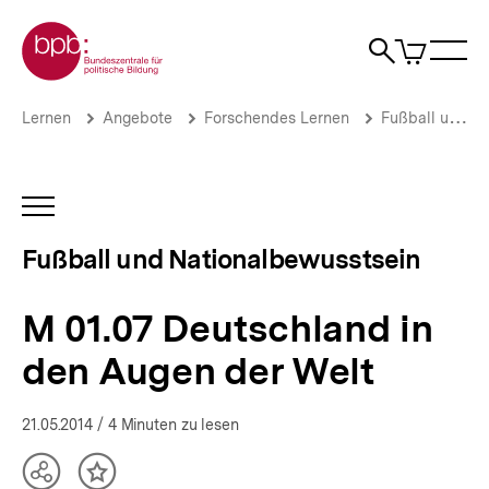
Direkt
Zur Startseite der bpb
zum
0
Artikel
Sho
Seiteninhalt
im
Naviga
Suche
springen
War
öffne
öffnen
öff
Pfadnavigation
M
Brotkrümelnavigation
Lernen
Angebote
Forschendes Lernen
Fußball und Nationalbewusstsein
01.07
Deutschland
in
den
INHALTSNAVIGATION
Augen
ÖFFNEN
der
Fußball und Nationalbewusstsein
Welt
|
Fußball
M 01.07 Deutschland in
und
Nationalbewusstsein
den Augen der Welt
|
bpb.de
21.05.2014
/ 4 Minuten zu lesen
Teilen
Inhalt