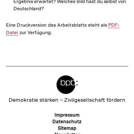
Ergebnis erwartet? Welches Bild hast du selbst von
Deutschland?
Eine Druckversion des Arbeitsblatts steht als
Interner
PDF-
Datei
zur Verfügung.
Link:
Fussnoten
Meta-
Links
Zur
Demokratie stärken –
Zivilgesellschaft fördern
Startseite
der
Meta-
Impressum
bpb
Navigation
Datenschutz
Sitemap