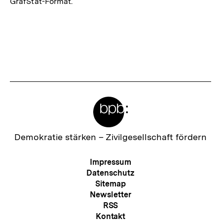
GrafStat-Format.
Meta-
Links
Zur
Demokratie stärken –
Zivilgesellschaft fördern
Startseite
der
Meta-
Impressum
bpb
Navigation
Datenschutz
Sitemap
Newsletter
RSS
Kontakt