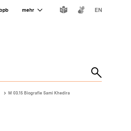
Inhalte
Inhalte
Inhalte
 bpb
mehr
ein oder ausklappen
in
in
in
leichter
Gebärdenspr
Englisch
Sprache
Suche
öffnen
M 03.15 Biografie Sami Khedira