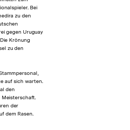
onalspieler. Bei
hedira zu den
utschen
rei gegen Uruguay
. Die Krönung
el zu den
 Stammpersonal,
ge auf sich warten.
eal den
 Meisterschaft.
uren der
auf dem Rasen.