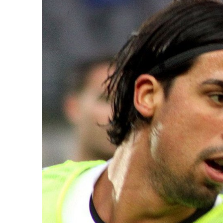
In
Lightbox
öffnen