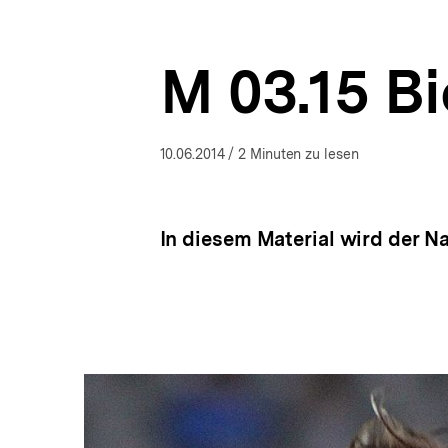
Nationalbewusstsein
a
ÖFFNEN
|
t
bpb.de
i
M 03.15 Bi
o
n
10.06.2014
/ 2 Minuten zu lesen
In diesem Material wird der Na