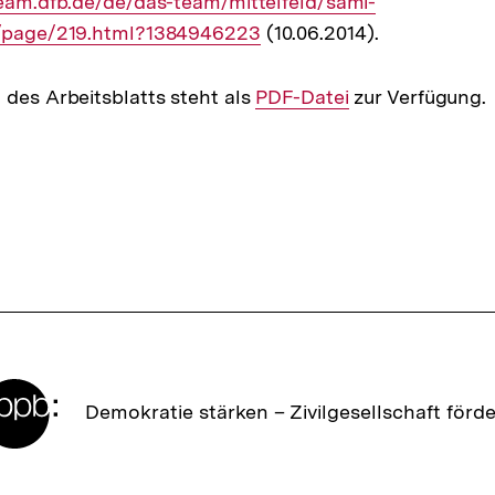
r
team.dfb.de/de/das-team/mittelfeld/sami-
e/page/219.html?1384946223
(10.06.2014).
 des Arbeitsblatts steht als
Interner
PDF-Datei
zur Verfügung.
Link:
Zur
Demokratie stärken –
Zivilgesellschaft förd
Startseite
der
bpb