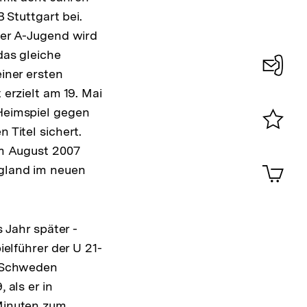
B Stuttgart bei.
der A-Jugend wird
das gleiche
iner ersten
Konta
 erzielt am 19. Mai
0
Heimspiel gegen
 Titel sichert.
Merklist
im August 2007
ansehen
0
Artik
gland im neuen
im
Shop-
Warenko
ansehen
s Jahr später -
ielführer der U 21-
n Schweden
 als er in
Minuten zum