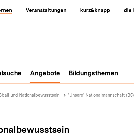
ernen
Veranstaltungen
kurz&knapp
die
alsuche
Angebote
Bildungsthemen
ion
ßball und Nationalbewusstsein
"Unsere" Nationalmannschaft (B3)
ionalbewusstsein