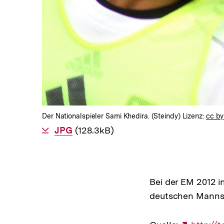
Der Nationalspieler Sami Khedira. (Steindy) Lizenz:
cc by
Als
JPG
herunterladen
(128.3kB)
Bei der EM 2012 i
deutschen Mannsch