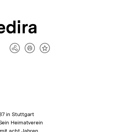
edira
Artikel
Teilen
Inhalt
drucken
Optionen
merken
anzeigen
87 in Stuttgart
 Sein Heimatverein
 mit acht Jahren