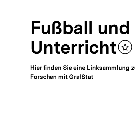
Fußball
a
ÖFFNEN
und
t
Nationalbewusstsein
i
|
Fußball und 
o
bpb.de
n
Unterricht
Inha
mer
Hier finden Sie eine Linksammlung z
Forschen mit GrafStat