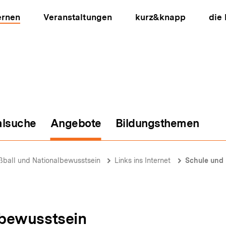
ernen
Veranstaltungen
kurz&knapp
die
alsuche
Angebote
Bildungsthemen
ion
ßball und Nationalbewusstsein
Links ins Internet
Schule und 
lbewusstsein