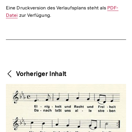
Eine Druckversion des Verlaufsplans steht als
Interner
PDF-
Datei
zur Verfügung.
Link:
Fussnoten
Weitere
Content-
Vorheriger Inhalt
Navigation
Inhalte