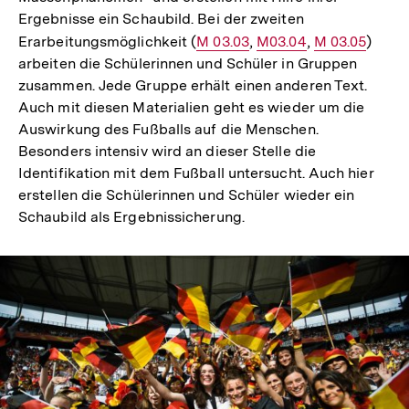
Ergebnisse ein Schaubild. Bei der zweiten
Erarbeitungsmöglichkeit (
Interner
M 03.03
,
Interner
M03.04
,
Interner
M 03.05
)
arbeiten die Schülerinnen und Schüler in Gruppen
Link:
Link:
Link:
zusammen. Jede Gruppe erhält einen anderen Text.
Auch mit diesen Materialien geht es wieder um die
Auswirkung des Fußballs auf die Menschen.
Besonders intensiv wird an dieser Stelle die
Identifikation mit dem Fußball untersucht. Auch hier
erstellen die Schülerinnen und Schüler wieder ein
Schaubild als Ergebnissicherung.
In