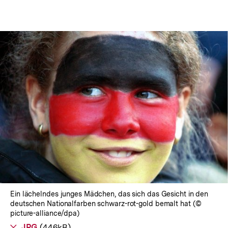
In
Lightbox
öffnen
Ein lächelndes junges Mädchen, das sich das Gesicht in den
deutschen Nationalfarben schwarz-rot-gold bemalt hat (©
picture-alliance/dpa)
Als
JPG
herunterladen
(446kB)