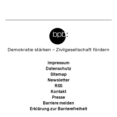
s
n
t
h
e
a
r
l
Meta-
I
t
Links
n
:
h
Zur
Demokratie stärken –
Zivilgesellschaft fördern
Startseite
a
der
Meta-
Impressum
l
bpb
Navigation
Datenschutz
t
Sitemap
Newsletter
:
RSS
Kontakt
Presse
Barriere melden
Erklärung zur Barrierefreiheit