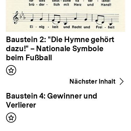
V
Baustein 2: "Die Hymne gehört
o
dazu!" – Nationale Symbole
r
beim Fußball
h
Inhalt
e
merken
Nächster Inhalt
r
i
N
Baustein 4: Gewinner und
g
ä
Verlierer
e
c
r
Inhalt
h
merken
I