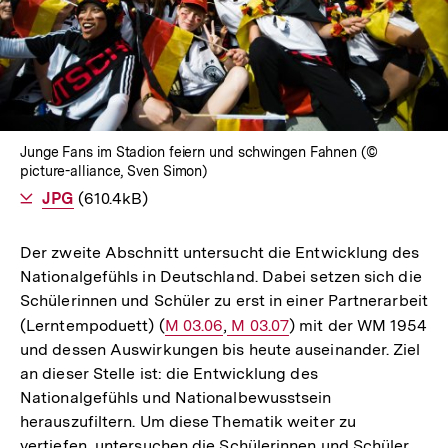
Lightbox
öffnen
Junge Fans im Stadion feiern und schwingen Fahnen (©
picture-alliance, Sven Simon)
Als
JPG
herunterladen
(610.4kB)
Der zweite Abschnitt untersucht die Entwicklung des
Nationalgefühls in Deutschland. Dabei setzen sich die
Schülerinnen und Schüler zu erst in einer Partnerarbeit
(Lerntempoduett) (
Interner
M 03.06
,
Interner
M 03.07
) mit der WM 1954
und dessen Auswirkungen bis heute auseinander. Ziel
Link:
Link:
an dieser Stelle ist: die Entwicklung des
Nationalgefühls und Nationalbewusstsein
herauszufiltern. Um diese Thematik weiter zu
vertiefen, untersuchen die Schülerinnen und Schüler