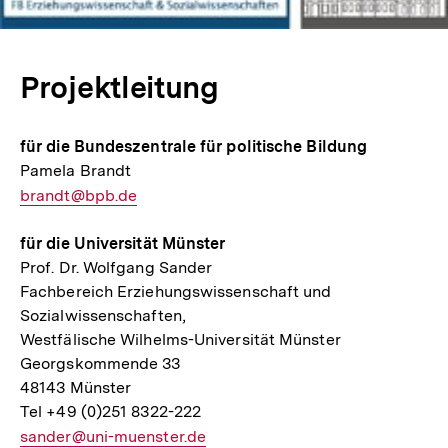
öffnen
Projektleitung
für die Bundeszentrale für politische Bildung
Pamela Brandt
E-
brandt@bpb.de
Mail
für die Universität Münster
Link:
Prof. Dr. Wolfgang Sander
Fachbereich Erziehungswissenschaft und
Sozialwissenschaften,
Westfälische Wilhelms-Universität Münster
Georgskommende 33
48143 Münster
Tel +49 (0)251 8322-222
E-
sander@uni-muenster.de