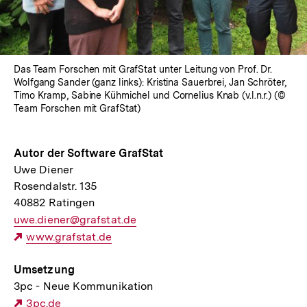
Das Team Forschen mit GrafStat unter Leitung von Prof. Dr.
Wolfgang Sander (ganz links): Kristina Sauerbrei, Jan Schröter,
Timo Kramp, Sabine Kühmichel und Cornelius Knab (v.l.n.r.) (©
Team Forschen mit GrafStat)
Autor der Software GrafStat
Uwe Diener
Rosendalstr. 135
40882 Ratingen
E-
uwe.diener@grafstat.de
Mail
Externer
www.grafstat.de
Link:
Link:
Umsetzung
3pc - Neue Kommunikation
Externer
3pc.de