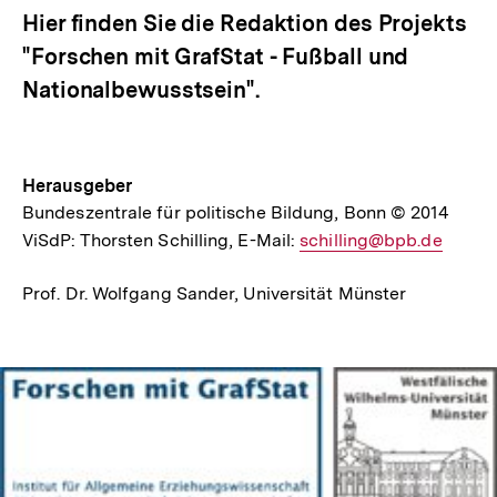
Hier finden Sie die Redaktion des Projekts
"Forschen mit GrafStat - Fußball und
Nationalbewusstsein".
Herausgeber
Bundeszentrale für politische Bildung, Bonn © 2014
ViSdP: Thorsten Schilling, E-Mail:
E-
schilling@bpb.de
Mail
Prof. Dr. Wolfgang Sander, Universität Münster
Link:
In
Lightbox