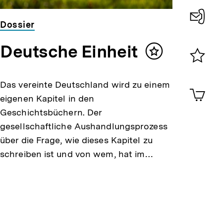
Dossier
Konta
Deutsche Einheit
0
Inhalt
merken
Merklist
ansehen
Das vereinte Deutschland wird zu einem
0
Artik
im
eigenen Kapitel in den
Shop-
Geschichtsbüchern. Der
Warenko
gesellschaftliche Aushandlungsprozess
ansehen
über die Frage, wie dieses Kapitel zu
schreiben ist und von wem, hat im…