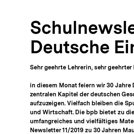
bpb.de
a
ÖFFNEN
t
i
Schulnewsle
o
n
Deutsche Ei
Sehr geehrte Lehrerin, sehr geehrter 
in diesem Monat feiern wir 30 Jahre
zentralen Kapitel der deutschen Ge
aufzuzeigen. Vielfach bleiben die Spu
und Wirtschaft. Die bpb bietet zu 
umfangreiches und vielfältiges Mater
Newsletter 11/2019 zu 30 Jahren Mau