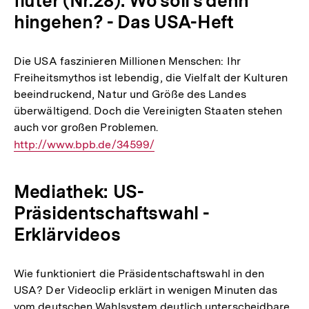
fluter (Nr.28): Wo soll's denn
hingehen? - Das USA-Heft
Die USA faszinieren Millionen Menschen: Ihr
Freiheitsmythos ist lebendig, die Vielfalt der Kulturen
beeindruckend, Natur und Größe des Landes
überwältigend. Doch die Vereinigten Staaten stehen
auch vor großen Problemen.
Interner
http://www.bpb.de/34599/
Link:
Mediathek: US-
Präsidentschaftswahl -
Erklärvideos
Wie funktioniert die Präsidentschaftswahl in den
USA? Der Videoclip erklärt in wenigen Minuten das
vom deutschen Wahlsystem deutlich unterscheidbare