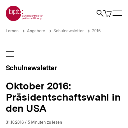
Direkt
Zur Startseite der bpb
zum
0
Artikel
Sho
Seiteninhalt
im
Naviga
Suche
springen
War
öffne
öffnen
öff
Pfadnavigation
Oktober
Brotkrümelnavigation
Lernen
Angebote
Schulnewsletter
2016
2016:
Präsidentschaftswahl
in
den
INHALTSNAVIGATION
USA
ÖFFNEN
|
Schulnewsletter
Schulnewsletter
|
bpb.de
Oktober 2016:
Präsidentschaftswahl in
den USA
31.10.2016
/ 5 Minuten zu lesen