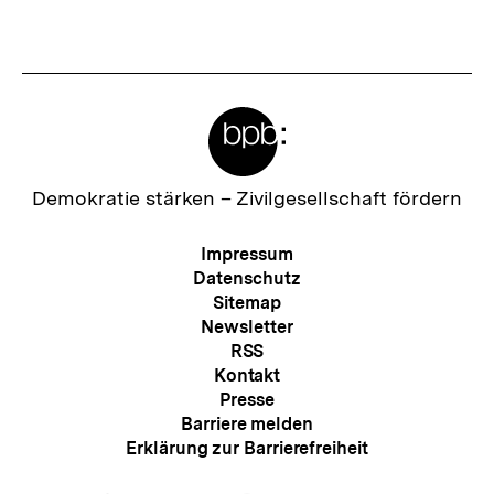
Fussnoten
Meta-
Links
Zur
Demokratie stärken –
Zivilgesellschaft fördern
Startseite
der
Meta-
Impressum
bpb
Navigation
Datenschutz
Sitemap
Newsletter
RSS
Kontakt
Presse
Barriere melden
Erklärung zur Barrierefreiheit