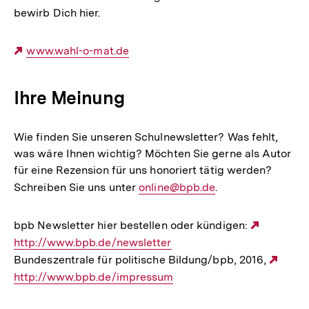
bewirb Dich hier.
Externer
www.wahl-o-mat.de
Link:
Ihre Meinung
Wie finden Sie unseren Schulnewsletter? Was fehlt,
was wäre Ihnen wichtig? Möchten Sie gerne als Autor
für eine Rezension für uns honoriert tätig werden?
Schreiben Sie uns unter
E-
online@bpb.de
.
Mail
Link:
bpb Newsletter hier bestellen oder kündigen:
Externer
http://www.bpb.de/newsletter
Link:
Bundeszentrale für politische Bildung/bpb, 2016,
Exte
http://www.bpb.de/impressum
Link: