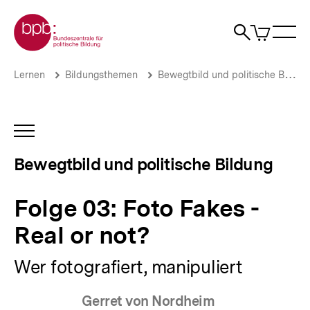
Direkt
Zur Startseite der bpb
zum
0
Artikel
Sho
Seiteninhalt
im
Naviga
Suche
springen
War
öffne
öffnen
öff
Pfadnavigation
Folge
Brotkrümelnavigation
Lernen
Bildungsthemen
Bewegtbild und politische Bildung
03:
Foto
Fakes
-
INHALTSNAVIGATION
Real
ÖFFNEN
or
Bewegtbild und politische Bildung
not?
|
Bewegtbild
Folge 03: Foto Fakes -
und
politische
Real or not?
Bildung
|
Wer fotografiert, manipuliert
bpb.de
Gerret von Nordheim