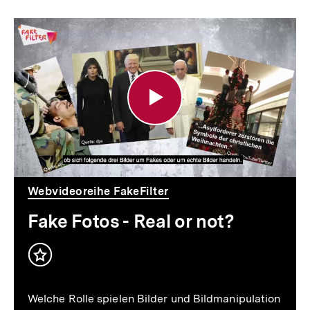
Fake
Fotos
-
Real
or
not?
Webvideoreihe FakeFilter
Fake Fotos - Real or not?
Inhalt
merken
Welche Rolle spielen Bilder und Bildmanipulation