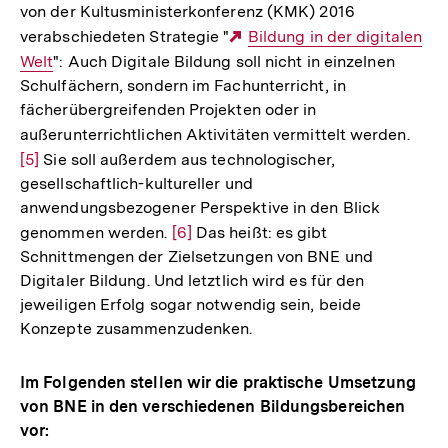
Fußnote
von der Kultusministerkonferenz (KMK) 2016
verabschiedeten Strategie "
Externer
Bildung in der digitalen
Welt
": Auch Digitale Bildung soll nicht in einzelnen
Link:
Schulfächern, sondern im Fachunterricht, in
fächerübergreifenden Projekten oder in
außerunterrichtlichen Aktivitäten vermittelt werden.
Zur
[5]
Sie soll außerdem aus technologischer,
Aufl
gesellschaftlich-kultureller und
der
anwendungsbezogener Perspektive in den Blick
Fußn
genommen werden.
Zur
[6]
Das heißt: es gibt
Schnittmengen der Zielsetzungen von BNE und
Auflösung
Digitaler Bildung. Und letztlich wird es für den
der
jeweiligen Erfolg sogar notwendig sein, beide
Fußnote
Konzepte zusammenzudenken.
Im Folgenden stellen wir die praktische Umsetzung
von BNE in den verschiedenen Bildungsbereichen
vor: