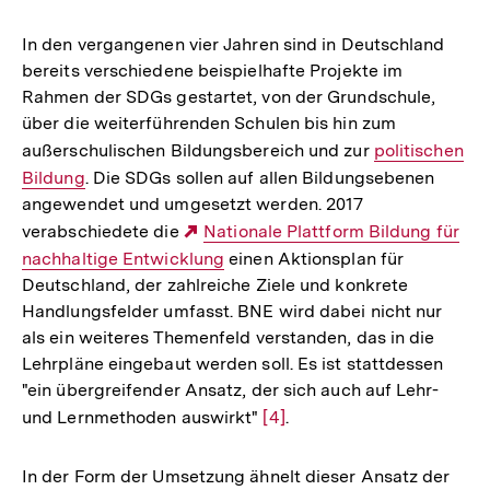
In den vergangenen vier Jahren sind in Deutschland
bereits verschiedene beispielhafte Projekte im
Rahmen der SDGs gestartet, von der Grundschule,
über die weiterführenden Schulen bis hin zum
außerschulischen Bildungsbereich und zur
Interner
politischen
Bildung
. Die SDGs sollen auf allen Bildungsebenen
Link:
angewendet und umgesetzt werden. 2017
verabschiedete die
Externer
Nationale Plattform Bildung für
nachhaltige Entwicklung
Link:
einen Aktionsplan für
Deutschland, der zahlreiche Ziele und konkrete
Handlungsfelder umfasst. BNE wird dabei nicht nur
als ein weiteres Themenfeld verstanden, das in die
Lehrpläne eingebaut werden soll. Es ist stattdessen
"ein übergreifender Ansatz, der sich auch auf Lehr-
und Lernmethoden auswirkt"
Zur
[4]
.
Auflösung
der
In der Form der Umsetzung ähnelt dieser Ansatz der