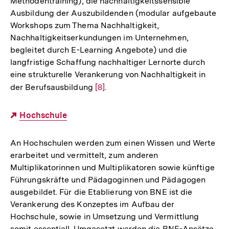
Methodentraining), die nachhaltigkeitssensible
Ausbildung der Auszubildenden (modular aufgebaute
Workshops zum Thema Nachhaltigkeit,
Nachhaltigkeitserkundungen im Unternehmen,
begleitet durch E-Learning Angebote) und die
langfristige Schaffung nachhaltiger Lernorte durch
eine strukturelle Verankerung von Nachhaltigkeit in
der Berufsausbildung
Zur
[8]
.
Auflösung
der
Externer
Hochschule
Fußnote
Link:
An Hochschulen werden zum einen Wissen und Werte
erarbeitet und vermittelt, zum anderen
Multiplikatorinnen und Multiplikatoren sowie künftige
Führungskräfte und Pädagoginnen und Pädagogen
ausgebildet. Für die Etablierung von BNE ist die
Verankerung des Konzeptes im Aufbau der
Hochschule, sowie in Umsetzung und Vermittlung
somit essentiell. Umgesetzt werden die BNE-Ansätze