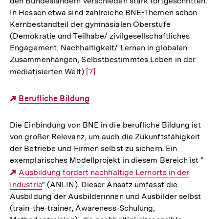
den Bundesländern verschieden stark fortgeschritten.
In Hessen etwa sind zahlreiche BNE-Themen schon
Kernbestandteil der gymnasialen Oberstufe
(Demokratie und Teilhabe/ zivilgesellschaftliches
Engagement, Nachhaltigkeit/ Lernen in globalen
Zusammenhängen, Selbstbestimmtes Leben in der
mediatisierten Welt)
Zur
[7]
.
Auflösung
der
Externer
Berufliche Bildung
Fußnote
Link:
Die Einbindung von BNE in die berufliche Bildung ist
von großer Relevanz, um auch die Zukunftsfähigkeit
der Betriebe und Firmen selbst zu sichern. Ein
exemplarisches Modellprojekt in diesem Bereich ist "
Externer
Ausbildung fordert nachhaltige Lernorte in der
Industrie
Link:
" (ANLIN). Dieser Ansatz umfasst die
Ausbildung der Ausbilderinnen und Ausbilder selbst
(train-the-trainer, Awareness-Schulung,