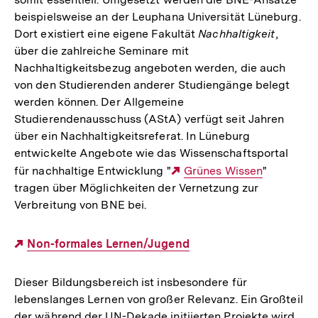
beispielsweise an der Leuphana Universität Lüneburg.
Dort existiert eine eigene Fakultät
Nachhaltigkeit
,
über die zahlreiche Seminare mit
Nachhaltigkeitsbezug angeboten werden, die auch
von den Studierenden anderer Studiengänge belegt
werden können. Der Allgemeine
Studierendenausschuss (AStA) verfügt seit Jahren
über ein Nachhaltigkeitsreferat. In Lüneburg
entwickelte Angebote wie das Wissenschaftsportal
für nachhaltige Entwicklung "
Externer
Grünes Wissen
"
tragen über Möglichkeiten der Vernetzung zur
Link:
Verbreitung von BNE bei.
Externer
Non-formales Lernen/Jugend
Link:
Dieser Bildungsbereich ist insbesondere für
lebenslanges Lernen von großer Relevanz. Ein Großteil
der während der UN-Dekade initiierten Projekte wird