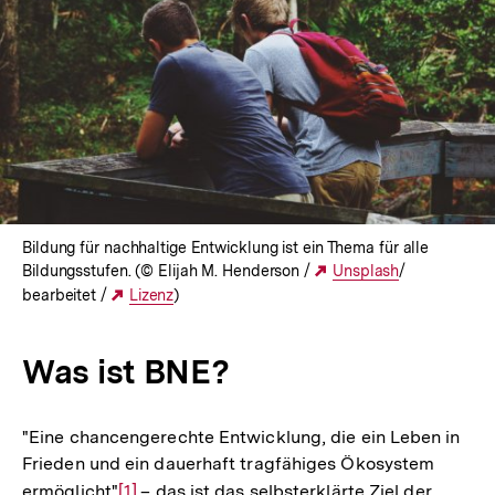
Bildung für nachhaltige Entwicklung ist ein Thema für alle
Bildungsstufen. (© Elijah M. Henderson /
Externer
Unsplash
/
bearbeitet /
Externer
Lizenz
)
Link:
Link:
Was ist BNE?
"Eine chancengerechte Entwicklung, die ein Leben in
Frieden und ein dauerhaft tragfähiges Ökosystem
ermöglicht"
Zur
[1]
.– das ist das selbsterklärte Ziel der