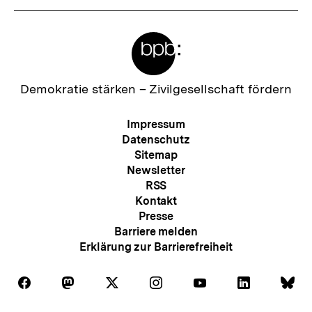
Meta-
Links
Zur
Demokratie stärken –
Zivilgesellschaft fördern
Startseite
der
Meta-
Impressum
bpb
Navigation
Datenschutz
Sitemap
Newsletter
RSS
Kontakt
Presse
Barriere melden
Erklärung zur Barrierefreiheit
Auf
Auf
Auf
Auf
Auf
Auf
Au
Folgen
Folgen
Folgen
Folgen
Folgen
Folgen
Fol
Facebook
Mastodon
X
Instagram
Youtube
LinkedIn
Bl
Sie
Sie
Sie
Sie
Sie
Sie
Sie
Zum