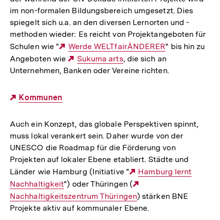
im non-formalen Bildungsbereich umgesetzt. Dies
spiegelt sich u.a. an den diversen Lernorten und -
methoden wieder: Es reicht von Projektangeboten für
Schulen wie "
Externer
Werde WELTfairÄNDERER
" bis hin zu
Angeboten wie
Link:
Externer
Sukuma arts
, die sich an
Unternehmen, Banken oder Vereine richten.
Link:
Externer
Kommunen
Link:
Auch ein Konzept, das globale Perspektiven spinnt,
muss lokal verankert sein. Daher wurde von der
UNESCO die Roadmap für die Förderung von
Projekten auf lokaler Ebene etabliert. Städte und
Länder wie Hamburg (Initiative "
Externer
Hamburg lernt
Nachhaltigkeit
") oder Thüringen (
Link:
Externer
Nachhaltigkeitszentrum Thüringen
) stärken BNE
Link:
Projekte aktiv auf kommunaler Ebene.