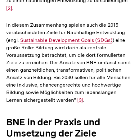
zu einer nachhaltigen Entwicklung zu beschleunigen"
Zur
[2]
.
Auf
der
Fuß
In diesem Zusammenhang spielen auch die 2015
verabschiedeten Ziele für Nachhaltige Entwicklung
(engl.
Interner
Sustainable Development Goals (SDGs)
) eine
große Rolle: Bildung wird darin als zentrale
Link:
Voraussetzung betrachtet, um die dort formulierten
Ziele zu erreichen. Der Ansatz von BNE umfasst somit
einen ganzheitlichen, transformativen, politischen
Ansatz von Bildung. Bis 2030 sollen für alle Menschen
eine inklusive, chancengerechte und hochwertige
Bildung sowie Möglichkeiten zum lebenslangen
Lernen sichergestellt werden"
Zur
[3]
.
Auflösung
der
BNE in der Praxis und
Fußnote
Umsetzung der Ziele