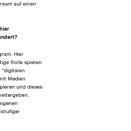
tream auf einen
hier
ändert?
gram. Hier
ige Rolle spielen
 "digitalen
 mit Medien
ipieren und dieses
weitergeben.
 eigenen
stufiger