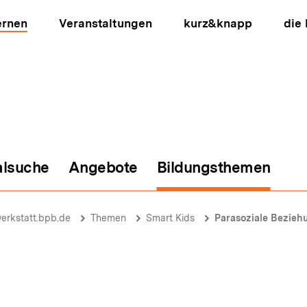
ernen
Veranstaltungen
kurz&knapp
die
alsuche
Angebote
Bildungsthemen
ion
erkstatt.bpb.de
Themen
Smart Kids
Parasoziale Beziehu