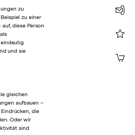
hungen zu
eispiel zu einer
Konta
 auf, diese Person
0
als
 eindeutig
Merklist
ansehen
ind und sie
0
Artik
im
Shop-
Warenko
ansehen
ie gleichen
ungen aufbauen –
 Eindrücken, die
en. Oder wir
tivität sind