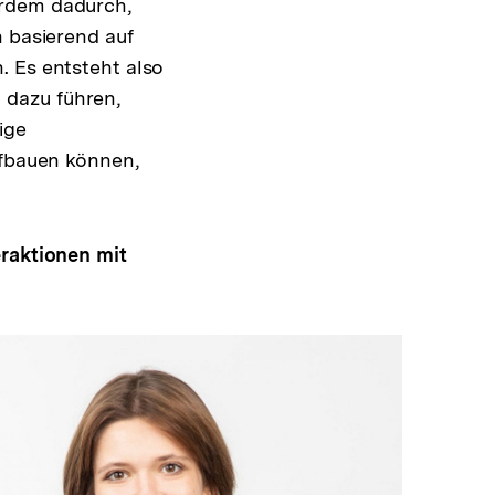
erdem dadurch,
h basierend auf
. Es entsteht also
 dazu führen,
ige
ufbauen können,
eraktionen mit