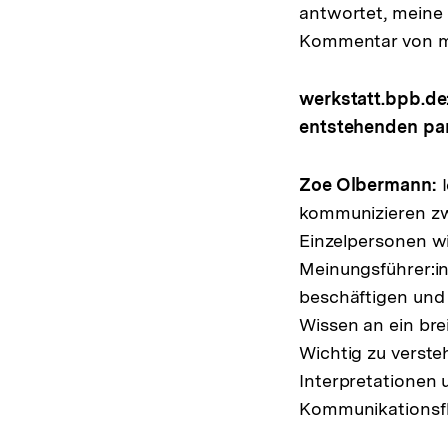
antwortet, meine 
Kommentar von mir
werkstatt.bpb.de
entstehenden par
Zoe Olbermann:
I
kommunizieren zwa
Einzelpersonen wi
Meinungsführer:in
beschäftigen und 
Wissen an ein bre
Wichtig zu verste
Interpretationen 
Kommunikationsfl