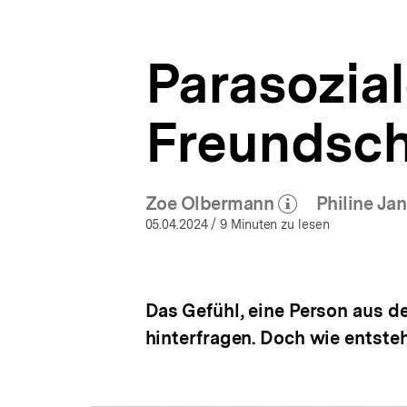
Smart
a
ÖFFNEN
Kids
t
|
i
bpb.de
Parasozia
o
n
Freundscha
Zoe Olbermann
Philine Ja
(Mehr zum Autor)
(M
öffnen
05.04.2024
/ 9 Minuten zu lesen
Das Gefühl, eine Person aus d
hinterfragen. Doch wie entst