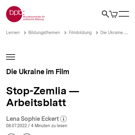
Direkt
Zur Startseite der bpb
zum
0
Artikel
Sho
Seiteninhalt
im
Naviga
Suche
springen
War
öffne
öffnen
öff
Pfadnavigation
Stop-
Brotkrümelnavigation
Lernen
Bildungsthemen
Filmbildung
Die Ukraine im Film
Zemlia
—
Arbeitsblatt
|
INHALTSNAVIGATION
Die
ÖFFNEN
Ukraine
Die Ukraine im Film
im
Film
|
Stop-Zemlia —
bpb.de
Arbeitsblatt
Lena Sophie Eckert
(Mehr zum Autor)
öffnen
08.07.2022
/ 4 Minuten zu lesen