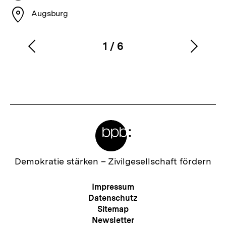
Stadt
Augsburg
1
/
6
Vorherigen
Nächs
Karussellinhalt
von
Inhalt
Inhalt
anzeigen
anzei
Meta-
Links
Zur
Demokratie stärken –
Zivilgesellschaft fördern
Startseite
der
Meta-
Impressum
bpb
Navigation
Datenschutz
Sitemap
Newsletter