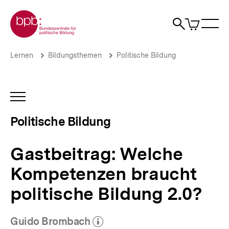
Direkt
Zur Startseite der bpb
zum
0
Artikel
Sho
Seiteninhalt
im
Naviga
Suche
springen
War
öffne
öffnen
öff
Pfadnavigation
Gastbeitrag:
Brotkrümelnavigation
Lernen
Bildungsthemen
Politische Bildung
Welche
Kompetenzen
braucht
politische
INHALTSNAVIGATION
Bildung
ÖFFNEN
2.0?
Politische Bildung
|
Politische
Bildung
Gastbeitrag: Welche
|
bpb.de
Kompetenzen braucht
politische Bildung 2.0?
Guido Brombach
(Mehr zum Autor)