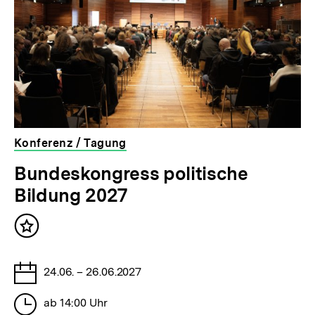
l
t
:
Konferenz / Tagung
veranstaltet
Bundeskongress politische
von
Bildung 2027
der
bpb
Inhalt
merken
Tage
24.06. – 26.06.2027
Stunden
ab 14:00 Uhr