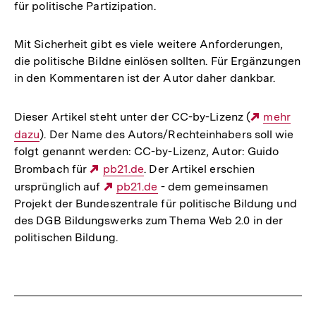
für politische Partizipation.
Mit Sicherheit gibt es viele weitere Anforderungen,
die politische Bildne einlösen sollten. Für Ergänzungen
in den Kommentaren ist der Autor daher dankbar.
Dieser Artikel steht unter der CC-by-Lizenz (
Externer
mehr
dazu
). Der Name des Autors/Rechteinhabers soll wie
Link:
folgt genannt werden: CC-by-Lizenz, Autor: Guido
Brombach für
Externer
pb21.de
. Der Artikel erschien
ursprünglich auf
Link:
Externer
pb21.de
- dem gemeinsamen
Projekt der Bundeszentrale für politische Bildung und
Link:
des DGB Bildungswerks zum Thema Web 2.0 in der
politischen Bildung.
Fussnoten