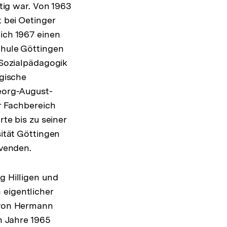
ätig war. Von 1963
 bei Oetinger
ich 1967 einen
hule Göttingen
 Sozialpädagogik
ogische
eorg-August-
r Fachbereich
te bis zu seiner
ität Göttingen
ovenden.
g Hilligen und
 eigentlicher
e von Hermann
im Jahre 1965