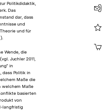
r Politikdidaktik,
erk. Das
Konta
Umstand dar, dass
0
nntnisse und
 Theorie und für
Merklist
).
ansehen
0
Artik
im
che Wende, die
Shop-
gl. Juchler 2011,
Warenko
ansehen
ung" in
dass Politik in
 welchem Maße die
 in welchem Maße
Konflikte basierten
Produkt von
-langfristig