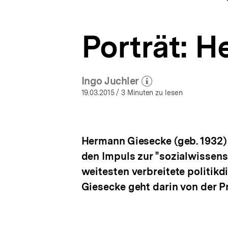
a
ÖFFNEN
t
i
Porträt: 
o
n
Ingo Juchler
(Mehr zum Autor)
öffnen
19.03.2015
/ 3 Minuten zu lesen
Hermann Giesecke (geb. 1932) s
den Impuls zur "sozialwissensc
weitesten verbreitete politikd
Giesecke geht darin von der Pr