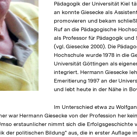
Pädagogik der Universität Kiel t
an konnte Giesecke als Assistent
promovieren und bekam schließl
Ruf an die Pädagogische Hochsc
als Professor für Pädagogik und
(vgl. Giesecke 2000). Die Pädag
Hochschule wurde 1978 in die G
Universität Göttingen als eigene
integriert. Hermann Giesecke lehr
Emeritierung 1997 an der Univers
und lebt heute in der Nähe in B
Im Unterschied etwa zu Wolfgan
her war Hermann Giesecke von der Profession her kein
. Umso erstaunlicher nimmt sich die Erfolgsgeschicht
k der politischen Bildung" aus, die in erster Auflage 