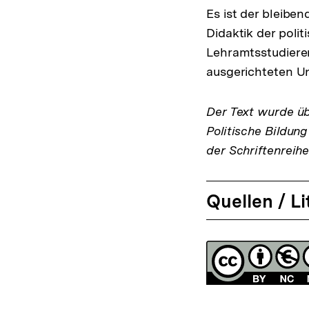
Es ist der bleibe
Didaktik der poli
Lehramtsstudieren
ausgerichteten Un
Der Text wurde ü
Politische Bildung
der Schriftenreihe
Quellen / Li
Fussnoten
Lizenz