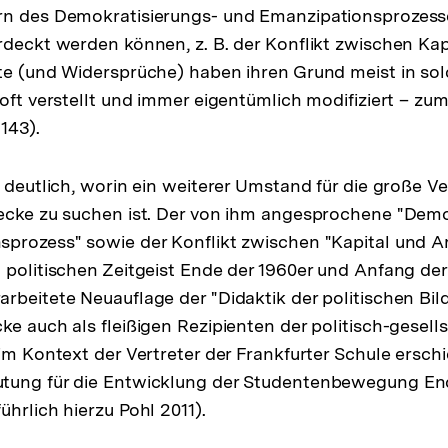
rn des Demokratisierungs- und Emanzipationsprozess
rdeckt werden können, z. B. der Konflikt zwischen Kap
te (und Widersprüche) haben ihren Grund meist in so
 oft verstellt und immer eigentümlich modifiziert – zu
 143).
h deutlich, worin ein weiterer Umstand für die große V
ecke zu suchen ist. Der von ihm angesprochene "Demo
prozess" sowie der Konflikt zwischen "Kapital und Ar
 politischen Zeitgeist Ende der 1960er und Anfang der
rbeitete Neuauflage der "Didaktik der politischen Bi
ke auch als fleißigen Rezipienten der politisch-gesell
 im Kontext der Vertreter der Frankfurter Schule ersc
tung für die Entwicklung der Studentenbewegung End
hrlich hierzu Pohl 2011).