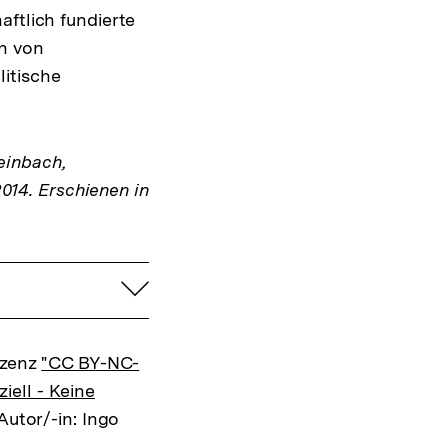
aftlich fundierte
en von
itische
einbach,
2014. Erschienen in
aufklappen
izenz
"CC BY-NC-
ell - Keine
Autor/-in: Ingo