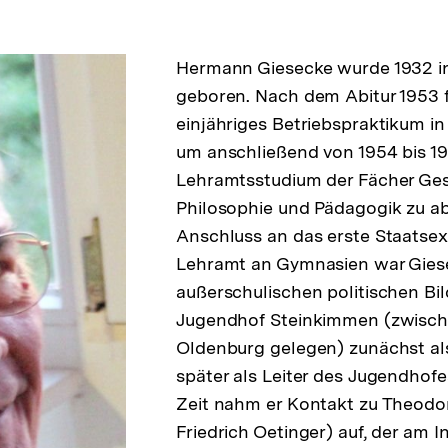
Hermann Giesecke wurde 1932 i
geboren. Nach dem Abitur 1953 f
einjähriges Betriebspraktikum in
um anschließend von 1954 bis 19
Lehramtsstudium der Fächer Gesc
Philosophie und Pädagogik zu ab
Anschluss an das erste Staatse
Lehramt an Gymnasien war Giese
außerschulischen politischen Bi
Jugendhof Steinkimmen (zwisc
Oldenburg gelegen) zunächst al
später als Leiter des Jugendhofes
Zeit nahm er Kontakt zu Theodor
Friedrich Oetinger) auf, der am In