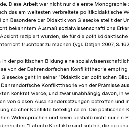
de. Diese Arbeit war nicht nur die erste Monographie zu
auch das am weitesten verbreitete politikdidaktische W
tlich Besondere der Didaktik von Giesecke stellt der 
nicht bekanntem Ausmaß sozialwissenschaftliche Erke
Absicht rezipiert wurden, sie für die politikdidaktische
terricht fruchtbar zu machen (vgl. Detjen 2007, S. 162
h in der politischen Bildung eine sozialwissenschaftli
se von der Dahrendorfschen Konflikttheorie empfing (v
 Giesecke geht in seiner "Didaktik der politischen Bild
Dahrendorfsche Konflikttheorie von der Prämisse aus, 
likten konkret werde, und zwar unabhängig davon, in
duen von diesen Auseinandersetzungen betroffen und
lung solcher Konflikte beteiligt seien. Die politischen 
ichen Widersprüchen und seien deshalb nicht nur ein 
enheiten: "Latente Konflikte sind solche, die epochal