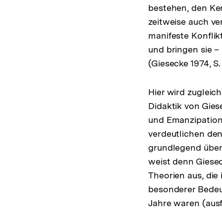
bestehen, den Ke
zeitweise auch ve
manifeste Konflik
und bringen sie –
(Giesecke 1974, S.
Hier wird zugleic
Didaktik von Gies
und Emanzipations
verdeutlichen den
grundlegend übera
weist denn Giesec
Theorien aus, die
besonderer Bedeu
Jahre waren (ausfü