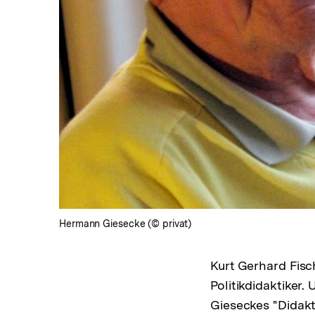
öffnen
Hermann Giesecke (© privat)
Kurt Gerhard Fisc
Politikdidaktiker
Gieseckes "Didakti