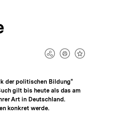
e
Artikel
Teilen
Inhalt
drucken
Optionen
merken
anzeigen
k der politischen Bildung"
uch gilt bis heute als das am
hrer Art in Deutschland.
ten konkret werde.