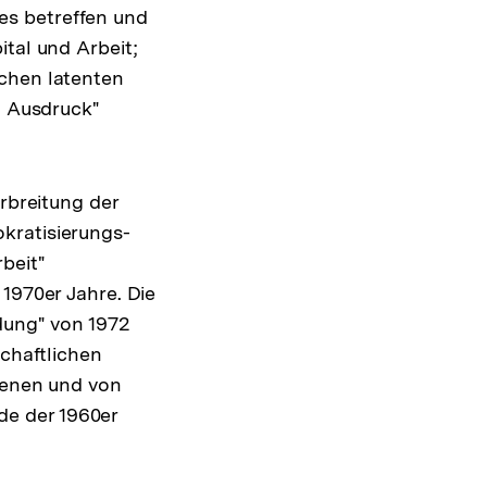
es betreffen und
ital und Arbeit;
lchen latenten
m Ausdruck"
erbreitung der
kratisierungs-
beit"
 1970er Jahre. Die
ldung" von 1972
schaftlichen
hienen und von
e der 1960er