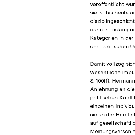
veröffentlicht wur
sie ist bis heute 
disziplingeschich
darin in bislang 
Kategorien in der 
den politischen Un
Damit vollzog sic
wesentliche Impul
S. 100ff). Hermann
Anlehnung an die 
politischen Konf
einzelnen Indivi
sie an der Herstel
auf gesellschaftl
Meinungsverschied