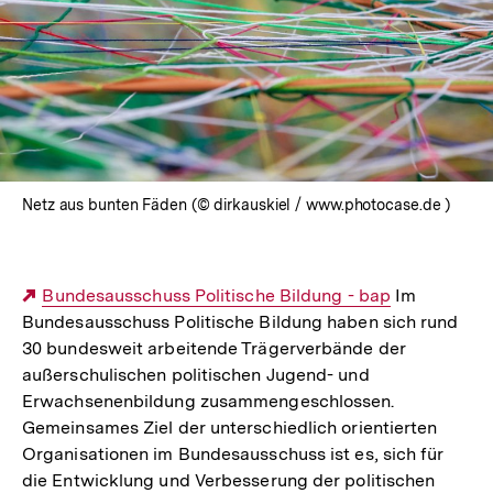
Netz aus bunten Fäden (© dirkauskiel / www.photocase.de )
Externer
Bundesausschuss Politische Bildung - bap
Im
Bundesausschuss Politische Bildung haben sich rund
Link:
30 bundesweit arbeitende Trägerverbände der
außerschulischen politischen Jugend- und
Erwachsenenbildung zusammengeschlossen.
Gemeinsames Ziel der unterschiedlich orientierten
Organisationen im Bundesausschuss ist es, sich für
die Entwicklung und Verbesserung der politischen