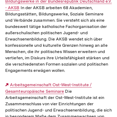
Bildungswerke in der Bundesrepublik Deutschland e.V.
Link:
- AKSB
In der AKSB arbeiten 68 Akademien,
Bildungsstätten, Bildungswerke, Soziale Seminare
und Verbände zusammen. Sie versteht sich als eine
bundesweit tätige katholische Fachorganisation der
außerschulischen politischen Jugend- und
Erwachsenenbildung. Die AKSB wendet sich über
konfessionelle und kulturelle Grenzen hinweg an alle
Menschen, die ihr politisches Wissen erweitern und
vertiefen, im Diskurs ihre Urteilsfähigkeit stärken und
die verschiedensten Formen sozialen und politischen
Engagements erwägen wollen.
Externer
Arbeitsgemeinschaft Ost-West-Institute /
Gesamteuropäische Seminare
Link:
Die
Arbeitsgemeinschaft der Ost-West-Institute ist ein
Zusammenschluss von vier Einrichtungen der
politischen Jugend- und Erwachsenenbildung, die sich
in besonderem Maße dem Zusammenwachsen von