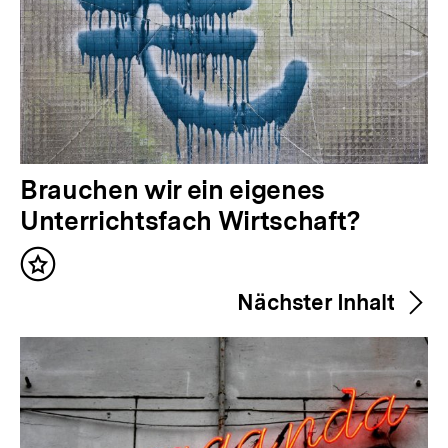
V
Brauchen wir ein eigenes
o
Unterrichtsfach Wirtschaft?
r
Inhalt
h
merken
Nächster Inhalt
e
r
i
g
e