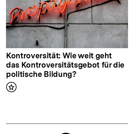
r
I
n
h
a
l
N
Kontroversität: Wie weit geht
t
ä
das Kontroversitätsgebot für die
:
c
politische Bildung?
h
Inhalt
s
merken
t
e
r
I