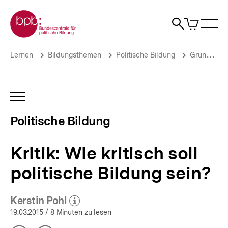
Direkt
Zur Startseite der bpb
zum
0
Artikel
Sho
Seiteninhalt
im
Naviga
Suche
springen
War
öffne
öffnen
öff
Pfadnavigation
Kritik:
Brotkrümelnavigation
Lernen
Bildungsthemen
Politische Bildung
Grundfragen und Kontroversen
Wie
kritisch
soll
politische
INHALTSNAVIGATION
Bildung
ÖFFNEN
sein?
Politische Bildung
|
Politische
Bildung
Kritik: Wie kritisch soll
|
bpb.de
politische Bildung sein?
Kerstin Pohl
(Mehr zum Autor)
öffnen
19.03.2015
/ 8 Minuten zu lesen