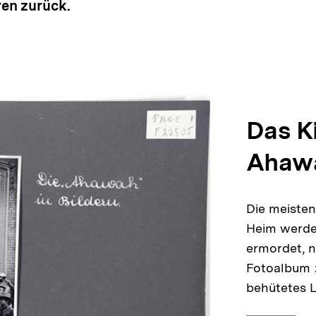
en zurück.
Das K
Ahaw
Die meisten
Heim werde
ermordet, n
Fotoalbum z
behütetes 