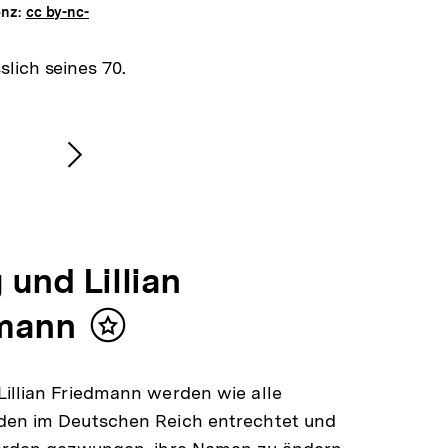
enz:
cc by-nc-
lich seines 70.
Nächsten
Inhalt
anzeigen
und Lillian
mann
Inhalt
merken
illian Friedmann werden wie alle
den im Deutschen Reich entrechtet und