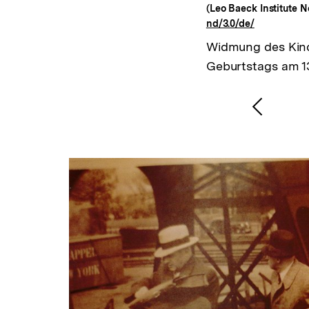
(Leo Baeck Institute N
nd/3.0/de/
Widmung des Kinde
Geburtstags am 13
Vorher
Inhalt
anzeig