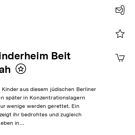
Konta
0
Merklist
ansehen
inderheim Beit
0
Artik
im
ah
Shop-
Inhalt
Warenko
merken
ansehen
 Kinder aus diesem jüdischen Berliner
n später in Konzentrationslagern
ur wenige werden gerettet. Ein
eigt ihr bedrohtes und zugleich
Leben in…