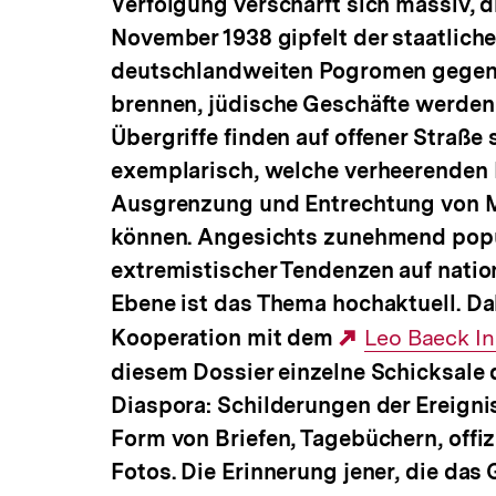
Verfolgung verschärft sich massiv, d
November 1938 gipfelt der staatlich
deutschlandweiten Pogromen gegen
brennen, jüdische Geschäfte werden
Übergriffe finden auf offener Straße 
exemplarisch, welche verheerenden 
Ausgrenzung und Entrechtung von 
können. Angesichts zunehmend popu
extremistischer Tendenzen auf nation
Ebene ist das Thema hochaktuell. Dah
Kooperation mit dem
Externer
Leo Baeck Ins
diesem Dossier einzelne Schicksale 
Link:
Diaspora: Schilderungen der Ereigni
Form von Briefen, Tagebüchern, off
Fotos. Die Erinnerung jener, die das