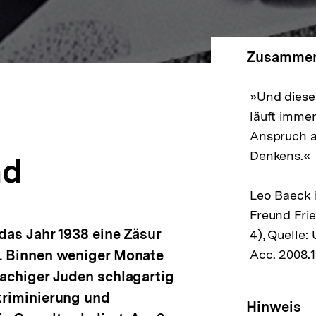
Zusammen
»Und diese
läuft immer
Anspruch a
Denkens.«
nd
Leo Baeck i
Freund Frie
das Jahr 1938 eine Zäsur
4), Quelle
e. Binnen weniger Monate
Acc. 2008.1
rachiger Juden schlagartig
kriminierung und
Hinweis