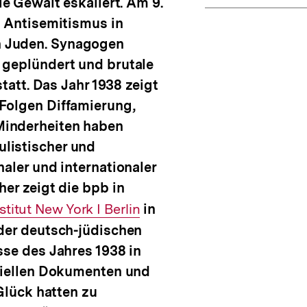
ie Gewalt eskaliert. Am 9.
e Antisemitismus in
 Juden. Synagogen
 geplündert und brutale
statt. Das Jahr 1938 zeigt
Folgen Diffamierung,
Minderheiten haben
listischer und
aler und internationaler
er zeigt die bpb in
titut New York I Berlin
in
der deutsch-jüdischen
sse des Jahres 1938 in
iziellen Dokumenten und
 Glück hatten zu