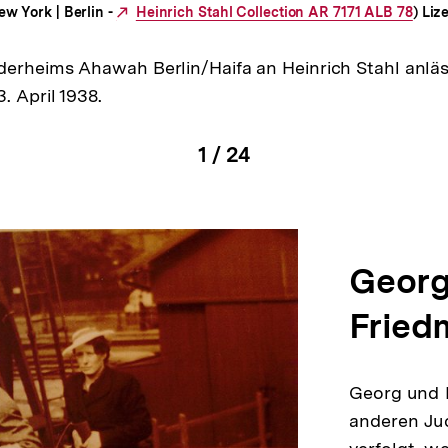
ew York | Berlin -
Externer
Heinrich Stahl Collection AR 7171 ALB 78
) Liz
Link:
rheims Ahawah Berlin/Haifa an Heinrich Stahl anläss
. April 1938.
1
/
24
igen
Karussellinhalt
von
en
Georg 
Fried
Georg und L
anderen Ju