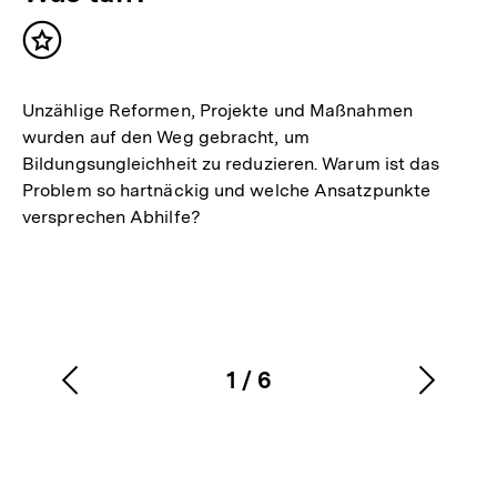
Inhalt
merken
Unzählige Reformen, Projekte und Maßnahmen
wurden auf den Weg gebracht, um
Bildungsungleichheit zu reduzieren. Warum ist das
Problem so hartnäckig und welche Ansatzpunkte
versprechen Abhilfe?
1
/
6
Vorherigen
Nächs
Karussellinhalt
von
Inhalt
Inhalt
anzeigen
anzei