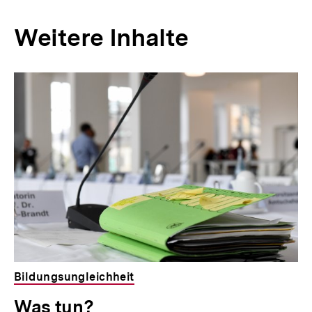
Weitere Inhalte
Inhaltskarousell
Inhaltskarussell
für
überspringen
weitere
Inhalte
Bildungsungleichheit
Was tun?