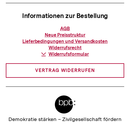
Informationen zur Bestellung
Informationen
AGB
zur
Neue Preisstruktur
Bestellung
Lieferbedingungen und Versandkosten
Widerrufsrecht
Download-
Widerrufsformular
Link:
VERTRAG WIDERRUFEN
Meta-
Links
Zur
Demokratie stärken –
Zivilgesellschaft fördern
Startseite