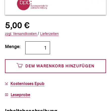
Allgemeine
Produktpreis:
5,00 €
5
zuzüglich
Informationen
€
Versandkosten
Interner
Informationen
zzgl.
zuzüglichen
Versandkosten
/
Interner
Informationen
Lieferzeiten
Link:
zu
Link:
zu
Bestellmenge
und
den
den
Menge:
angeben
500
DEM WARENKORB HINZUFÜGEN
Cents
Download-
Kostenloses Epub
Link:
Download-
Leseprobe
Link:
Inhaltsbeschreibung