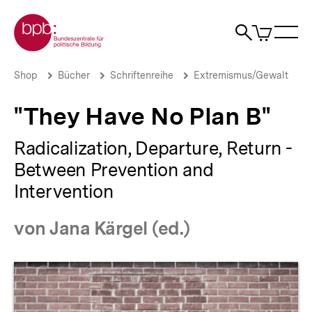
Direkt
Zur Startseite der bpb
zum
0
Artikel
Sho
Seiteninhalt
im
Naviga
Suche
springen
War
öffne
öffnen
öff
Pfadnavigation
"They
Brotkrümelnavigation
Shop
Bücher
Schriftenreihe
Extremismus/Gewalt
Have
No
"They Have No Plan B"
Plan
B"
|
Radicalization, Departure, Return -
bpb.de
Between Prevention and
Intervention
von Jana Kärgel (ed.)
Produktvorschau