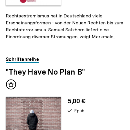
Rechtsextremismus hat in Deutschland viele
Erscheinungsformen - von der Neuen Rechten bis zum
Rechtsterrorismus. Samuel Salzborn liefert eine
Einordnung diverser Strömungen, zeigt Merkmale,…
Schriftenreihe
"They Have No Plan B"
Inhalt
merken
5,00 €
verfügbar
Epub
als