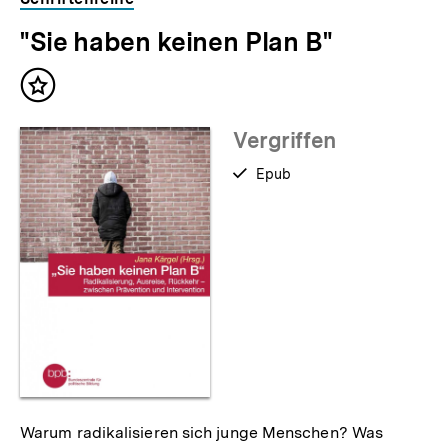
"Sie haben keinen Plan B"
Inhalt
merken
Vergriffen
verfügbar
Epub
als
Warum radikalisieren sich junge Menschen? Was