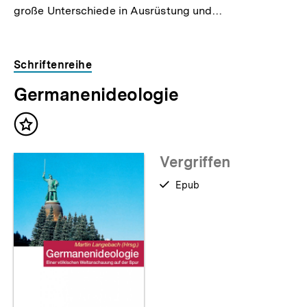
große Unterschiede in Ausrüstung und…
Schriftenreihe
Germanenideologie
Inhalt
merken
Vergriffen
verfügbar
Epub
als