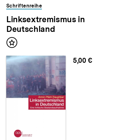
Schriftenreihe
Linksextremismus in
Deutschland
Inhalt
merken
5,00 €
Zum
Seite