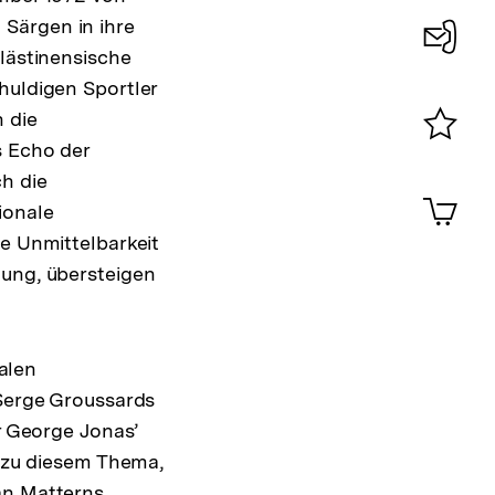
Särgen in ihre
lästinensische
Konta
huldigen Sportler
0
 die
s Echo der
Merklist
h die
ansehen
0
Artik
ionale
im
ie Unmittelbarkeit
Shop-
Warenko
tung, übersteigen
ansehen
alen
 Serge Groussards
er George Jonas’
e zu diesem Thema,
an Matterns