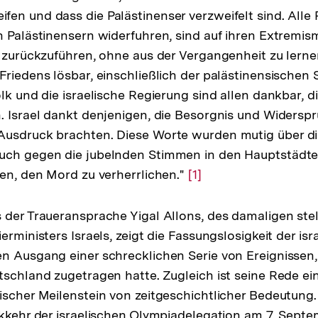
en und dass die Palästinenser verzweifelt sind. All
n Palästinensern widerfuhren, sind auf ihren Extremis
t zurückzuführen, ohne aus der Vergangenheit zu lern
Friedens lösbar, einschließlich der palästinensischen 
lk und die israelische Regierung sind allen dankbar, d
. Israel dankt denjenigen, die Besorgnis und Widersp
Ausdruck brachten. Diese Worte wurden mutig über d
uch gegen die jubelnden Stimmen in den Hauptstädte
ten, den Mord zu verherrlichen."
Zur
[1]
Auflösung
der
 der Traueransprache Yigal Allons, des damaligen ste
Fußnote
erministers Israels, zeigt die Fassungslosigkeit der isr
n Ausgang einer schrecklichen Serie von Ereignissen,
tschland zugetragen hatte. Zugleich ist seine Rede ei
ischer Meilenstein von zeitgeschichtlicher Bedeutung.
ckkehr der israelischen Olympiadelegation am 7. Sept