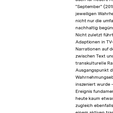
"September" (201
jeweiligen Wahrhe
nicht nur die umf
nachhaltig begüns
Nicht zuletzt führ
Adaptionen in TV
Narrationen auf d
zwischen Text und 
transkulturelle R
Ausgangspunkt daf
Wahrnehmungseben
inszeniert wurde 
Ereignis fundamen
heute kaum etwas 
zugleich ebenfalls
einem aktiven tra