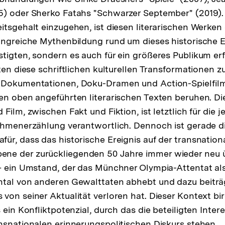
5) oder Sherko Fatahs "Schwarzer September" (2019).
itsgehalt einzugehen, ist diesen literarischen Werken
angreiche Mythenbildung rund um dieses historische E
tigten, sondern es auch für ein größeres Publikum er
ten diese schriftlichen kulturellen Transformationen z
-Dokumentationen, Doku-Dramen und Action-Spielfil
en oben angeführten literarischen Texten beruhen. Di
Film, zwischen Fakt und Fiktion, ist letztlich für die 
ahmenerzählung verantwortlich. Dennoch ist gerade d
ür, dass das historische Ereignis auf der transnation
e der zurückliegenden 50 Jahre immer wieder neu üb
– ein Umstand, der das Münchner Olympia-Attentat als
tal von anderen Gewalttaten abhebt und dazu beiträg
von seiner Aktualität verloren hat. Dieser Kontext bi
 ein Konfliktpotenzial, durch das die beteiligten Inte
nsnationalen erinnerungspolitischen Diskurs stehen.