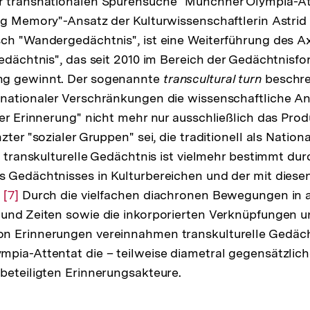
r transnationalen Spurensuche "Münchner Olympia-Att
ng Memory"-Ansatz der Kulturwissenschaftlerin Astrid 
ch "Wandergedächtnis", ist eine Weiterführung des A
Gedächtnis", das seit 2010 im Bereich der Gedächtnis
ng gewinnt. Der sogenannte
transcultural turn
beschre
snationaler Verschränkungen die wissenschaftliche A
ver Erinnerung" nicht mehr nur ausschließlich das Pro
zter "sozialer Gruppen" sei, die traditionell als Nation
as transkulturelle Gedächtnis ist vielmehr bestimmt d
 Gedächtnisses in Kulturbereichen und der mit diesen
.
Zur
[7]
Durch die vielfachen diachronen Bewegungen in 
 und Zeiten sowie die inkorporierten Verknüpfungen 
Auflösung
n Erinnerungen vereinnahmen transkulturelle Gedäc
der
pia-Attentat die – teilweise diametral gegensätzlic
Fußnote
beteiligten Erinnerungsakteure.