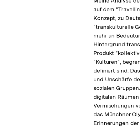
Meine Analyse de
auf dem "Travelli
Konzept, zu Deuts
"transkulturelle 
mehr an Bedeutu
Hintergrund tran
Produkt "kollekti
"Kulturen", begren
definiert sind. D
und Unschärfe des
sozialen Gruppen
digitalen Räumen
Vermischungen vo
das Münchner Olym
Erinnerungen der 