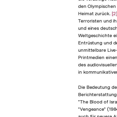
den Olympischen 
Heimat zurück.
Zu
[2
Terroristen und i
Au
und eines deutsch
de
Weltgeschichte ei
Fu
Entrüstung und de
unmittelbare Live
Printmedien einen
des audiovisuelle
in kommunikativer
Die Bedeutung de
Berichterstattung
"The Blood of Isr
"Vengeance" (1984
auch für neuere A