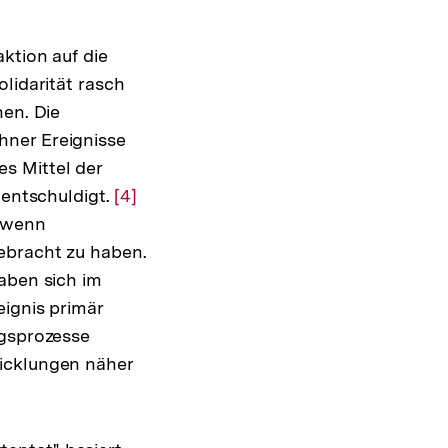
ktion auf die
lidarität rasch
hen. Die
hner Ereignisse
s Mittel der
 entschuldigt.
Zur
[4]
, wenn
Auflösung
ebracht zu haben.
der
aben sich im
Fußnote
eignis primär
ngsprozesse
wicklungen näher