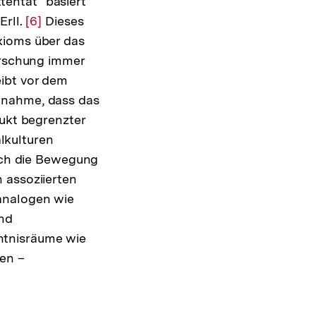
entat" basiert
Erll.
Zur
[6]
Dieses
xioms über das
Auflösung
forschung immer
der
ibt vor dem
Fußnote
nnahme, dass das
dukt begrenzter
alkulturen
urch die Bewegung
 assoziierten
analogen wie
und
htnisräume wie
hen –