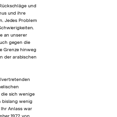
e Rückschläge und
mus und ihre
en. Jedes Problem
Schwierigkeiten.
ie an unserer
ruch gegen die
ie Grenze hinweg
n der arabischen
llvertretenden
aelischen
 die sich wenige
n bislang wenig
 Ihr Anlass war
ember 1972 von