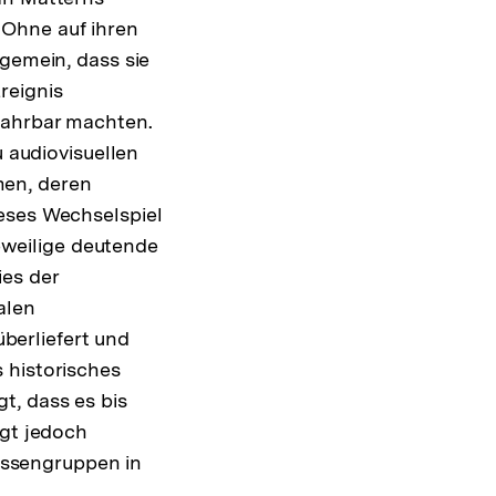
 Ohne auf ihren
 gemein, dass sie
reignis
fahrbar machten.
u audiovisuellen
men, deren
eses Wechselspiel
jeweilige deutende
ies der
alen
erliefert und
 historisches
t, dass es bis
rgt jedoch
ressengruppen in