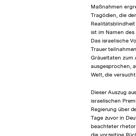
Maßnahmen ergreif
Tragödien, die de
Realitätsblindhei
ist im Namen des 
Das israelische Vo
Trauer teilnahmen
Gräueltaten zum 
ausgesprochen, a
Welt, die versuch
Dieser Auszug aus
israelischen Premi
Regierung über de
Tage zuvor in Deu
beachteter rhetor
die vorzeitige Rü