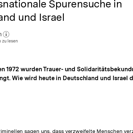
snationale Spurensuche in
and und Israel
h
 zum Autor)
öffnen
 zu lesen
n 1972 wurden Trauer- und Solidaritätsbekund
ngt. Wie wird heute in Deutschland und Israel d
iminellen sagen uns, dass verzweifelte Menschen ver