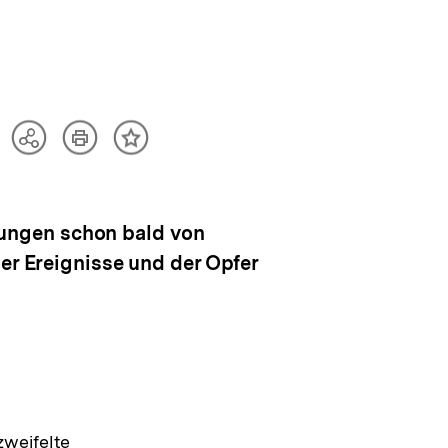
Artikel
Teilen
Inhalt
drucken
Optionen
merken
anzeigen
ungen schon bald von
er Ereignisse und der Opfer
zweifelte