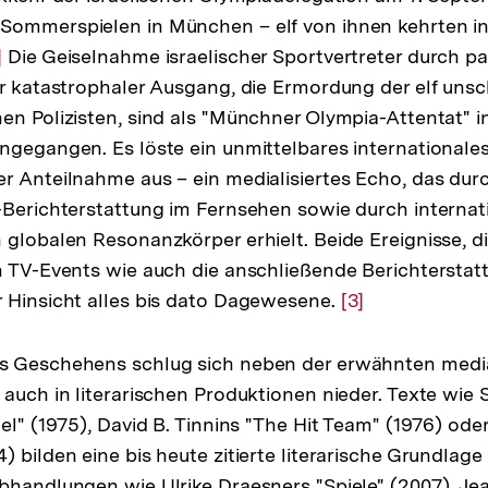
Sommerspielen in München – elf von ihnen kehrten in 
r
]
Die Geiselnahme israelischer Sportvertreter durch pa
hr katastrophaler Ausgang, die Ermordung der elf unsc
flösung
en Polizisten, sind als "Münchner Olympia-Attentat" in
r
ngegangen. Es löste ein unmittelbares internationale
ßnote
r Anteilnahme aus – ein medialisiertes Echo, das durc
-Berichterstattung im Fernsehen sowie durch internat
 globalen Resonanzkörper erhielt. Beide Ereignisse, d
n TV-Events wie auch die anschließende Berichterstat
 Hinsicht alles bis dato Dagewesene.
Zur
[3]
Auflösung
der
s Geschehens schlug sich neben der erwähnten medi
Fußnote
 auch in literarischen Produktionen nieder. Texte wie
ael" (1975), David B. Tinnins "The Hit Team" (1976) od
) bilden eine bis heute zitierte literarische Grundlag
bhandlungen wie Ulrike Draesners "Spiele" (2007), Je