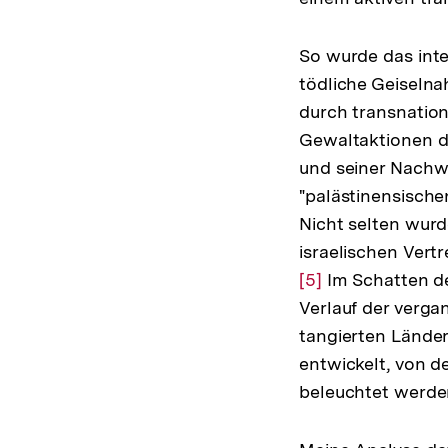
So wurde das inte
tödliche Geiselna
durch transnation
Gewaltaktionen d
und seiner Nachw
"palästinensische
Nicht selten wur
israelischen Vert
Zur
[5]
Im Schatten de
Auflösung
Verlauf der verga
der
tangierten Länder
Fußnote
entwickelt, von 
beleuchtet werde