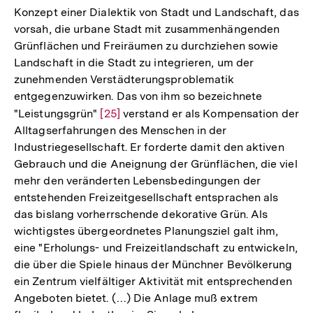
Konzept einer Dialektik von Stadt und Landschaft, das
vorsah, die urbane Stadt mit zusammenhängenden
Grünflächen und Freiräumen zu durchziehen sowie
Landschaft in die Stadt zu integrieren, um der
zunehmenden Verstädterungsproblematik
entgegenzuwirken. Das von ihm so bezeichnete
"Leistungsgrün"
Zur
[25]
verstand er als Kompensation der
Alltagserfahrungen des Menschen in der
Auflösung
Industriegesellschaft. Er forderte damit den aktiven
der
Gebrauch und die Aneignung der Grünflächen, die viel
Fußnote
mehr den veränderten Lebensbedingungen der
entstehenden Freizeitgesellschaft entsprachen als
das bislang vorherrschende dekorative Grün. Als
wichtigstes übergeordnetes Planungsziel galt ihm,
eine "Erholungs- und Freizeitlandschaft zu entwickeln,
die über die Spiele hinaus der Münchner Bevölkerung
ein Zentrum vielfältiger Aktivität mit entsprechenden
Angeboten bietet. (…) Die Anlage muß extrem