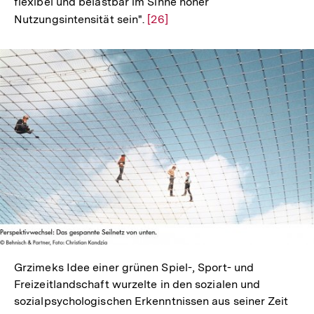
flexibel und belastbar im Sinne hoher
Nutzungsintensität sein".
Zur
[26]
Auflösung
der
Fußnote
In
Lightbox
öffnen
Grzimeks Idee einer grünen Spiel-, Sport- und
Freizeitlandschaft wurzelte in den sozialen und
sozialpsychologischen Erkenntnissen aus seiner Zeit