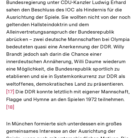
Bundesregierung unter CDU-Kanzler Ludwig Erhard
sahen den Beschluss des IOC als Hindernis für die
Ausrichtung der Spiele. Sie wollten nicht von der noch
geltenden Hallsteindoktrin und dem
Alleinvertretungsanspruch der Bundesrepublik
abrücken – zwei deutsche Mannschaften bei Olympia
bedeuteten quasi eine Anerkennung der DDR. Willy
Brandt jedoch sah darin die Chance einer
innerdeutschen Annäherung, Willi Daume wiederum
eine Möglichkeit, die Bundesrepublik sportlich zu
etablieren und sie in Systemkonkurrenz zur DDR als
weltoffenes, demokratisches Land zu präsentieren.
Zur
[17]
Die DDR konnte letztlich mit eigener Mannschaft,
Auflö
Flagge und Hymne an den Spielen 1972 teilnehmen.
der
Zur
[18]
Fußno
Auflö
der
Fußn
In München formierte sich unterdessen ein großes
gemeinsames Interesse an der Ausrichtung der