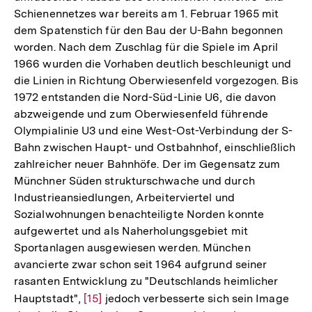
Schienennetzes war bereits am 1. Februar 1965 mit
dem Spatenstich für den Bau der U-Bahn begonnen
worden. Nach dem Zuschlag für die Spiele im April
1966 wurden die Vorhaben deutlich beschleunigt und
die Linien in Richtung Oberwiesenfeld vorgezogen. Bis
1972 entstanden die Nord-Süd-Linie U6, die davon
abzweigende und zum Oberwiesenfeld führende
Olympialinie U3 und eine West-Ost-Verbindung der S-
Bahn zwischen Haupt- und Ostbahnhof, einschließlich
zahlreicher neuer Bahnhöfe. Der im Gegensatz zum
Münchner Süden strukturschwache und durch
Industrieansiedlungen, Arbeiterviertel und
Sozialwohnungen benachteiligte Norden konnte
aufgewertet und als Naherholungsgebiet mit
Sportanlagen ausgewiesen werden. München
avancierte zwar schon seit 1964 aufgrund seiner
rasanten Entwicklung zu "Deutschlands heimlicher
Hauptstadt",
Zur
[15]
jedoch verbesserte sich sein Image