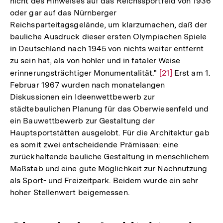
nicht des Hinweises auf das Reichssportfeld von 1936
oder gar auf das Nürnberger
Reichsparteitagsgelände, um klarzumachen, daß der
bauliche Ausdruck dieser ersten Olympischen Spiele
in Deutschland nach 1945 von nichts weiter entfernt
zu sein hat, als von hohler und in fataler Weise
erinnerungsträchtiger Monumentalität."
Zur
[21]
Erst am 1.
Februar 1967 wurden nach monatelangen
Auflösung
Diskussionen ein Ideenwettbewerb zur
der
städtebaulichen Planung für das Oberwiesenfeld und
Fußnote
ein Bauwettbewerb zur Gestaltung der
Hauptsportstätten ausgelobt. Für die Architektur gab
es somit zwei entscheidende Prämissen: eine
zurückhaltende bauliche Gestaltung in menschlichem
Maßstab und eine gute Möglichkeit zur Nachnutzung
als Sport- und Freizeitpark. Beidem wurde ein sehr
hoher Stellenwert beigemessen.