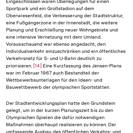
Eingeschlossen waren Überlegungen für einen
Sportpark und ein Großstadion auf dem
Oberwiesenfeld, die Verbesserung der Stadtstruktur,
eine Fußgängerzone in der Innenstadt, die weitere
Planung und Erschließung neuer Wohngebiete und
eine intensive Vernetzung mit dem Umland.
Vorausschauend war ebenso angedacht, den
Individualverkehr einzuschränken und ein öffentliches
Verkehrsnetz für S- und U-Bahn deutlich zu
priorisieren.
Zur
[14]
Eine Kurzfassung des Jensen-Plans
war im Februar 1967 auch Bestandteil der
Auflösung
Wettbewerbsunterlagen für den Ideen- und
der
Bauwettbewerb der olympischen Sportstätten.
Fußnote
Der Stadtentwicklungsplan hatte den Grundstein
gelegt, um in der kurzen Planungszeit bis zu den
Olympischen Spielen die dafür notwendigen
Maßnahmen überhaupt realisieren zu können. Der
umfassende Ausbau des öffentlichen Verkehrs- und