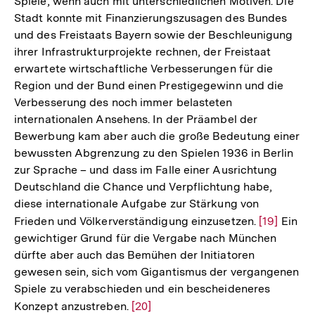
Spiele, wenn auch mit unterschiedlichen Motiven. Die
Stadt konnte mit Finanzierungszusagen des Bundes
und des Freistaats Bayern sowie der Beschleunigung
ihrer Infrastrukturprojekte rechnen, der Freistaat
erwartete wirtschaftliche Verbesserungen für die
Region und der Bund einen Prestigegewinn und die
Verbesserung des noch immer belasteten
internationalen Ansehens. In der Präambel der
Bewerbung kam aber auch die große Bedeutung einer
bewussten Abgrenzung zu den Spielen 1936 in Berlin
zur Sprache – und dass im Falle einer Ausrichtung
Deutschland die Chance und Verpflichtung habe,
diese internationale Aufgabe zur Stärkung von
Frieden und Völkerverständigung einzusetzen.
Zur
[19]
Ein
gewichtiger Grund für die Vergabe nach München
Auflösung
dürfte aber auch das Bemühen der Initiatoren
der
gewesen sein, sich vom Gigantismus der vergangenen
Fußnote
Spiele zu verabschieden und ein bescheideneres
Konzept anzustreben.
Zur
[20]