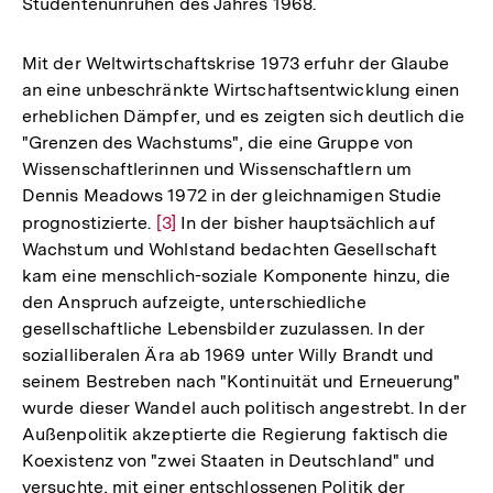
Studentenunruhen des Jahres 1968.
Mit der Weltwirtschaftskrise 1973 erfuhr der Glaube
an eine unbeschränkte Wirtschaftsentwicklung einen
erheblichen Dämpfer, und es zeigten sich deutlich die
"Grenzen des Wachstums", die eine Gruppe von
Wissenschaftlerinnen und Wissenschaftlern um
Dennis Meadows 1972 in der gleichnamigen Studie
prognostizierte.
Zur
[3]
In der bisher hauptsächlich auf
Wachstum und Wohlstand bedachten Gesellschaft
Auflösung
kam eine menschlich-soziale Komponente hinzu, die
der
den Anspruch aufzeigte, unterschiedliche
Fußnote
gesellschaftliche Lebensbilder zuzulassen. In der
sozialliberalen Ära ab 1969 unter Willy Brandt und
seinem Bestreben nach "Kontinuität und Erneuerung"
wurde dieser Wandel auch politisch angestrebt. In der
Außenpolitik akzeptierte die Regierung faktisch die
Koexistenz von "zwei Staaten in Deutschland" und
versuchte, mit einer entschlossenen Politik der