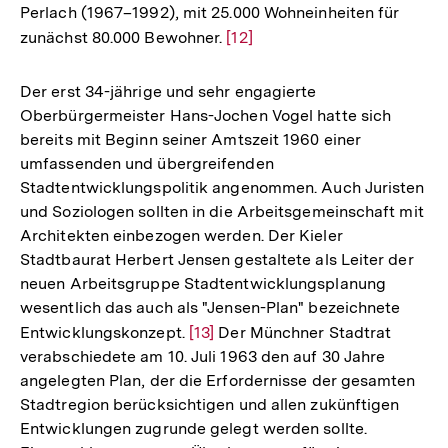
Perlach (1967–1992), mit 25.000 Wohneinheiten für
zunächst 80.000 Bewohner.
Zur
[12]
Auflösung
der
Der erst 34-jährige und sehr engagierte
Fußnote
Oberbürgermeister Hans-Jochen Vogel hatte sich
bereits mit Beginn seiner Amtszeit 1960 einer
umfassenden und übergreifenden
Stadtentwicklungspolitik angenommen. Auch Juristen
und Soziologen sollten in die Arbeitsgemeinschaft mit
Architekten einbezogen werden. Der Kieler
Stadtbaurat Herbert Jensen gestaltete als Leiter der
neuen Arbeitsgruppe Stadtentwicklungsplanung
wesentlich das auch als "Jensen-Plan" bezeichnete
Entwicklungskonzept.
Zur
[13]
Der Münchner Stadtrat
verabschiedete am 10. Juli 1963 den auf 30 Jahre
Auflösung
angelegten Plan, der die Erfordernisse der gesamten
der
Stadtregion berücksichtigen und allen zukünftigen
Fußnote
Entwicklungen zugrunde gelegt werden sollte.