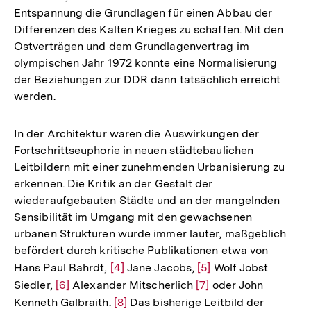
Entspannung die Grundlagen für einen Abbau der
Differenzen des Kalten Krieges zu schaffen. Mit den
Ostverträgen und dem Grundlagenvertrag im
olympischen Jahr 1972 konnte eine Normalisierung
der Beziehungen zur DDR dann tatsächlich erreicht
werden.
In der Architektur waren die Auswirkungen der
Fortschrittseuphorie in neuen städtebaulichen
Leitbildern mit einer zunehmenden Urbanisierung zu
erkennen. Die Kritik an der Gestalt der
wiederaufgebauten Städte und an der mangelnden
Sensibilität im Umgang mit den gewachsenen
urbanen Strukturen wurde immer lauter, maßgeblich
befördert durch kritische Publikationen etwa von
Hans Paul Bahrdt,
Zur
[4]
Jane Jacobs,
Zur
[5]
Wolf Jobst
Siedler,
Zur
[6]
Alexander Mitscherlich
Auflösung
Zur
[7]
Auflösung
oder John
Kenneth Galbraith.
Auflösung
der
Zur
[8]
Das bisherige Leitbild der
Auflösung
der