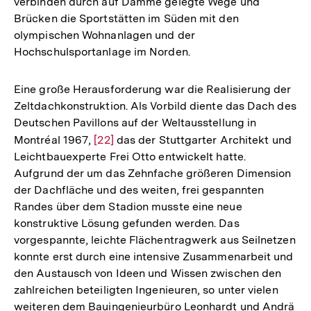
verbinden durch auf Dämme gelegte Wege und
Brücken die Sportstätten im Süden mit den
olympischen Wohnanlagen und der
Hochschulsportanlage im Norden.
Eine große Herausforderung war die Realisierung der
Zeltdachkonstruktion. Als Vorbild diente das Dach des
Deutschen Pavillons auf der Weltausstellung in
Montréal 1967,
Zur
[22]
das der Stuttgarter Architekt und
Leichtbauexperte Frei Otto entwickelt hatte.
Auflösung
Aufgrund der um das Zehnfache größeren Dimension
der
der Dachfläche und des weiten, frei gespannten
Fußnote
Randes über dem Stadion musste eine neue
konstruktive Lösung gefunden werden. Das
vorgespannte, leichte Flächentragwerk aus Seilnetzen
konnte erst durch eine intensive Zusammenarbeit und
den Austausch von Ideen und Wissen zwischen den
zahlreichen beteiligten Ingenieuren, so unter vielen
weiteren dem Bauingenieurbüro Leonhardt und Andrä