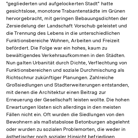
"gegliederten und aufgelockerten Stadt" hatte
der
Fußnote
Auflösung
der
Fußnote
gesichtslose, monotone Trabantenstädte im Grünen
Fußnote
der
Fußnote
hervorgebracht, mit geringen Bebauungsdichten der
Fußnote
Zersiedelung der Landschaft Vorschub geleistet und
die Trennung des Lebens in die unterschiedlichen
Funktionsbereiche Wohnen, Arbeiten und Freizeit
befördert. Die Folge war ein hohes, kaum zu
bewältigendes Verkehrsaufkommen in den Städten.
Nun galten Urbanität durch Dichte, Verflechtung von
Funktionsbereichen und soziale Durchmischung als
Richtschnur zukünftiger Planungen. Zahlreiche
Großsiedlungen und Stadterweiterungen entstanden,
mit denen die Architektur einen Beitrag zur
Erneuerung der Gesellschaft leisten wollte. Die hohen
Erwartungen lösten sich allerdings in den meisten
Fällen nicht ein. Oft wurden die Siedlungen von den
Bewohnern als maßstabslose Betonburgen abgelehnt
oder wurden zu sozialen Problemorten, die weder in
ästhetischer noch sozialer Hinsicht befriedigen