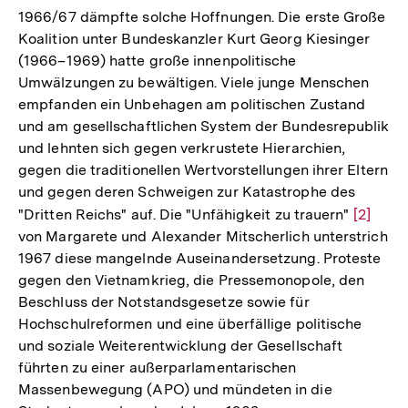
1966/67 dämpfte solche Hoffnungen. Die erste Große
Koalition unter Bundeskanzler Kurt Georg Kiesinger
(1966–1969) hatte große innenpolitische
Umwälzungen zu bewältigen. Viele junge Menschen
empfanden ein Unbehagen am politischen Zustand
und am gesellschaftlichen System der Bundesrepublik
und lehnten sich gegen verkrustete Hierarchien,
gegen die traditionellen Wertvorstellungen ihrer Eltern
und gegen deren Schweigen zur Katastrophe des
"Dritten Reichs" auf. Die "Unfähigkeit zu trauern"
Zur
[2]
von Margarete und Alexander Mitscherlich unterstrich
Auflösu
1967 diese mangelnde Auseinandersetzung. Proteste
der
gegen den Vietnamkrieg, die Pressemonopole, den
Fußnot
Beschluss der Notstandsgesetze sowie für
Hochschulreformen und eine überfällige politische
und soziale Weiterentwicklung der Gesellschaft
führten zu einer außerparlamentarischen
Massenbewegung (APO) und mündeten in die