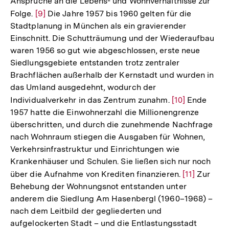
Ansprüche an die Lebens- und Wohnverhältnisse zur
Folge.
Zur
[9]
Die Jahre 1957 bis 1960 gelten für die
Stadtplanung in München als ein gravierender
Auflösung
Einschnitt. Die Schutträumung und der Wiederaufbau
der
waren 1956 so gut wie abgeschlossen, erste neue
Fußnote
Siedlungsgebiete entstanden trotz zentraler
Brachflächen außerhalb der Kernstadt und wurden in
das Umland ausgedehnt, wodurch der
Individualverkehr in das Zentrum zunahm.
Zur
[10]
Ende
1957 hatte die Einwohnerzahl die Millionengrenze
Auflösung
überschritten, und durch die zunehmende Nachfrage
der
nach Wohnraum stiegen die Ausgaben für Wohnen,
Fußnote
Verkehrsinfrastruktur und Einrichtungen wie
Krankenhäuser und Schulen. Sie ließen sich nur noch
über die Aufnahme von Krediten finanzieren.
Zur
[11]
Zur
Behebung der Wohnungsnot entstanden unter
Auflösung
anderem die Siedlung Am Hasenbergl (1960–1968) –
der
nach dem Leitbild der gegliederten und
Fußnote
aufgelockerten Stadt – und die Entlastungsstadt