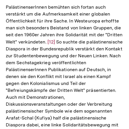
der
PalästinenserInnen bemühten sich fortan auch
Fußnote
verstärkt um die Aufmerksamkeit einer globalen
Öffentlichkeit für ihre Sache. In Westeuropa erhoffte
man sich besonders Beistand von linken Gruppen, die
seit den 1960er Jahren ihre Solidarität mit der "Dritten
Welt" verkündeten.
Zur
[12]
So suchte die palästinensische
Diaspora in der Bundesrepublik verstärkt den Kontakt
Auflösung
zur Studentenbewegung und der Neuen Linken. Nach
der
dem Sechstagekrieg veröffentlichten
Fußnote
PalästinenserInnen Publikationen auf Deutsch, in
denen sie den Konflikt mit Israel als einen Kampf
gegen den Kolonialismus und Teil der
"Befreiungskämpfe der Dritten Welt" präsentierten.
Auch mit Demonstrationen,
Diskussionsveranstaltungen oder der Verbreitung
palästinensischer Symbole wie dem sogenannten
Arafat-Schal (Kufiya) half die palästinensische
Diaspora dabei, eine linke Solidaritätsbewegung mit