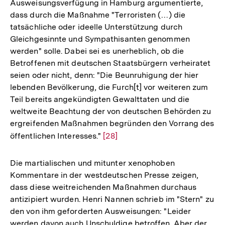
Ausweisungsverfügung in Hamburg argumentierte,
Auflösung
dass durch die Maßnahme "Terroristen (…) die
der
tatsächliche oder ideelle Unterstützung durch
Fußnote
Gleichgesinnte und Sympathisanten genommen
werden" solle. Dabei sei es unerheblich, ob die
Betroffenen mit deutschen Staatsbürgern verheiratet
seien oder nicht, denn: "Die Beunruhigung der hier
lebenden Bevölkerung, die Furch[t] vor weiteren zum
Teil bereits angekündigten Gewalttaten und die
weltweite Beachtung der von deutschen Behörden zu
ergreifenden Maßnahmen begründen den Vorrang des
öffentlichen Interesses."
Zur
[28]
Auflösung
der
Die martialischen und mitunter xenophoben
Fußnote
Kommentare in der westdeutschen Presse zeigen,
dass diese weitreichenden Maßnahmen durchaus
antizipiert wurden. Henri Nannen schrieb im "Stern" zu
den von ihm geforderten Ausweisungen: "Leider
werden davon auch Unschuldige betroffen. Aber der