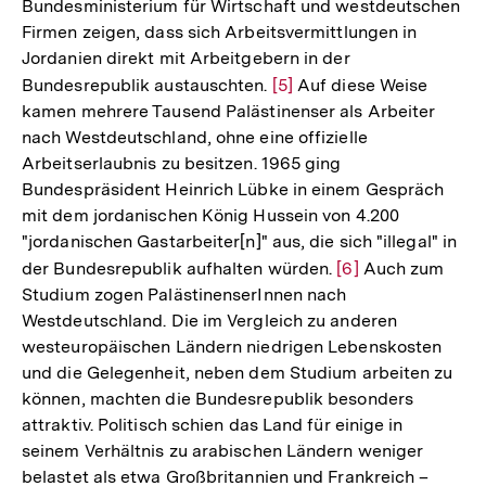
Bundesministerium für Wirtschaft und westdeutschen
Auflösung
Firmen zeigen, dass sich Arbeitsvermittlungen in
der
Jordanien direkt mit Arbeitgebern in der
Fußnote
Bundesrepublik austauschten.
Zur
[5]
Auf diese Weise
kamen mehrere Tausend Palästinenser als Arbeiter
Auflösung
nach Westdeutschland, ohne eine offizielle
der
Arbeitserlaubnis zu besitzen. 1965 ging
Fußnote
Bundespräsident Heinrich Lübke in einem Gespräch
mit dem jordanischen König Hussein von 4.200
"jordanischen Gastarbeiter[n]" aus, die sich "illegal" in
der Bundesrepublik aufhalten würden.
Zur
[6]
Auch zum
Studium zogen PalästinenserInnen nach
Auflösung
Westdeutschland. Die im Vergleich zu anderen
der
westeuropäischen Ländern niedrigen Lebenskosten
Fußnote
und die Gelegenheit, neben dem Studium arbeiten zu
können, machten die Bundesrepublik besonders
attraktiv. Politisch schien das Land für einige in
seinem Verhältnis zu arabischen Ländern weniger
belastet als etwa Großbritannien und Frankreich –