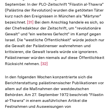
September. In der PLO-Zeitschrift "Filastin al-Thawra"
(Palästina der Revolution) wurden die getöteten Täter
kurz nach den Ereignissen in München als "Märtyrer"
bezeichnet.
Zur
[31]
Bei dem Anschlag handele es sich, so
der Chefredakteur der Zeitschrift, um "revolutionäre
Auflösung
Gewalt" und "ein weiteres Gefecht" im Kampf gegen
der
Israel. Die "westliche Öffentlichkeit" würde jedoch nur
Fußnote
die Gewalt der Palästinenser wahrnehmen und
kritisieren, die Gewalt Israels würde sie ignorieren.
Palästinenser würden niemals auf diese Öffentlichkeit
Rücksicht nehmen.
Zur
[32]
Auflösung
der
In den folgenden Wochen konzentrierte sich die
Fußnote
Berichterstattung palästinensischer Publikationen vor
allem auf die Maßnahmen der westdeutschen
Behörden. Am 27. September 1972 beschrieb "Filastin
al-Thawra" in einem ausführlichen Artikel die
Festnahmen und Ausweisungen von