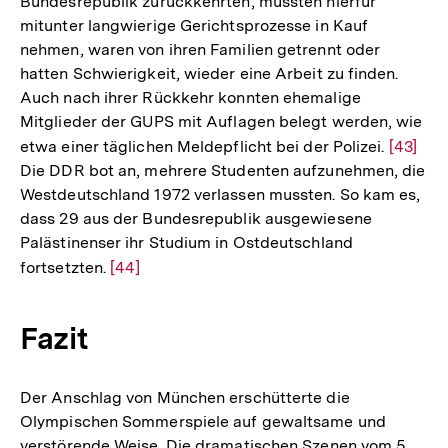
Bundesrepublik zurückkehrten, mussten hierfür
mitunter langwierige Gerichtsprozesse in Kauf
nehmen, waren von ihren Familien getrennt oder
hatten Schwierigkeit, wieder eine Arbeit zu finden.
Auch nach ihrer Rückkehr konnten ehemalige
Mitglieder der GUPS mit Auflagen belegt werden, wie
etwa einer täglichen Meldepflicht bei der Polizei.
Zur
[43]
Die DDR bot an, mehrere Studenten aufzunehmen, die
Auflös
Westdeutschland 1972 verlassen mussten. So kam es,
der
dass 29 aus der Bundesrepublik ausgewiesene
Fußnot
Palästinenser ihr Studium in Ostdeutschland
fortsetzten.
Zur
[44]
Auflösung
der
Fazit
Fußnote
Der Anschlag von München erschütterte die
Olympischen Sommerspiele auf gewaltsame und
verstörende Weise. Die dramatischen Szenen vom 5.