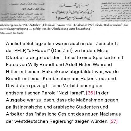
Ähnliche Schlagzeilen waren auch in der Zeitschrift
der PFLP, "al-Hadaf" (Das Ziel), zu finden. Mitte
Oktober prangte auf der Titelseite eine Spielkarte mit
Fotos von Willy Brandt und Adolf Hitler. Während
Hitler mit einem Hakenkreuz abgebildet war, wurde
Brandt mit einer Kombination aus Hakenkreuz und
Davidstern gezeigt – eine Verbildlichung der
antisemitischen Parole "Nazi-Israel".
Zur
[36]
In der
Ausgabe war zu lesen, dass die Maßnahmen gegen
Auflösung
palästinensische und arabische Studenten und
der
Arbeiter das "hässliche Gesicht des neuen Nazismus
Fußnote
der westdeutschen Regierung" zeigen würden.
Zur
[37]
Auflösun