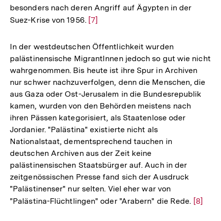
besonders nach deren Angriff auf Ägypten in der
Suez-Krise von 1956.
Zur
[7]
Auflösung
der
In der westdeutschen Öffentlichkeit wurden
Fußnote
palästinensische MigrantInnen jedoch so gut wie nicht
wahrgenommen. Bis heute ist ihre Spur in Archiven
nur schwer nachzuverfolgen, denn die Menschen, die
aus Gaza oder Ost-Jerusalem in die Bundesrepublik
kamen, wurden von den Behörden meistens nach
ihren Pässen kategorisiert, als Staatenlose oder
Jordanier. "Palästina" existierte nicht als
Nationalstaat, dementsprechend tauchen in
deutschen Archiven aus der Zeit keine
palästinensischen Staatsbürger auf. Auch in der
zeitgenössischen Presse fand sich der Ausdruck
"Palästinenser" nur selten. Viel eher war von
"Palästina-Flüchtlingen" oder "Arabern" die Rede.
Zur
[8]
Auflös