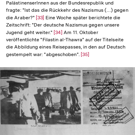
PalästinenserInnen aus der Bundesrepublik und
fragte: "Ist das die Rückkehr des Nazismus (…) gegen
die Araber?"
Zur
[33]
Eine Woche später berichtete die
Zeitschrift: "Der deutsche Nazismus gegen unsere
Auflösung
Jugend geht weiter."
Zur
[34]
Am 11. Oktober
der
veröffentlichte "Filastin al-Thawra" auf der Titelseite
Auflösung
Fußnote
die Abbildung eines Reisepasses, in den auf Deutsch
der
gestempelt war: "abgeschoben".
Zur
[35]
Fußnote
Auflösung
der
Fußnote
In
Lightbox
öffnen