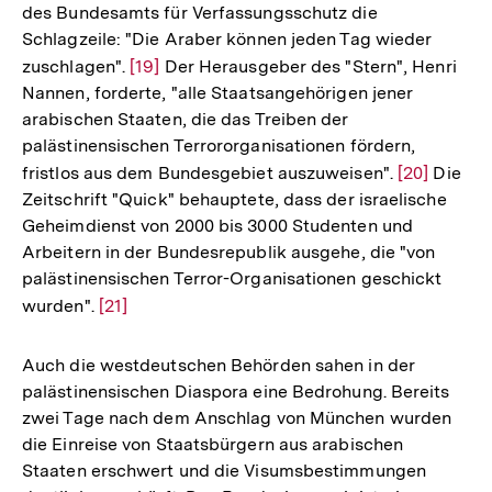
des Bundesamts für Verfassungsschutz die
der
Schlagzeile: "Die Araber können jeden Tag wieder
Fußnote
zuschlagen".
Zur
[19]
Der Herausgeber des "Stern", Henri
Nannen, forderte, "alle Staatsangehörigen jener
Auflösung
arabischen Staaten, die das Treiben der
der
palästinensischen Terrororganisationen fördern,
Fußnote
fristlos aus dem Bundesgebiet auszuweisen".
Zur
[20]
Die
Zeitschrift "Quick" behauptete, dass der israelische
Auflösung
Geheimdienst von 2000 bis 3000 Studenten und
der
Arbeitern in der Bundesrepublik ausgehe, die "von
Fußnote
palästinensischen Terror-Organisationen geschickt
wurden".
Zur
[21]
Auflösung
der
Auch die westdeutschen Behörden sahen in der
Fußnote
palästinensischen Diaspora eine Bedrohung. Bereits
zwei Tage nach dem Anschlag von München wurden
die Einreise von Staatsbürgern aus arabischen
Staaten erschwert und die Visumsbestimmungen