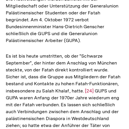
Mitgliedschaft oder Unterstützung der Generalunion
der
Palästinensischer Studenten oder der Fatah
Fußnote
begründet. Am 4. Oktober 1972 verbot
Bundesinnenminister Hans-Dietrich Genscher
schließlich die GUPS und die Generalunion
Palästinensischer Arbeiter (GUPA).
Es ist bis heute umstritten, ob der "Schwarze
September", der hinter dem Anschlag von München
steckte, von der Fatah direkt kontrolliert wurde.
Sicher ist, dass die Gruppe aus Mitgliedern der Fatah
bestand und Kontakte zu hohen Fatah-Funktionären,
insbesondere zu Salah Khalaf, hatte.
Zur
[24]
GUPS und
GUPA waren Anfang der 1970er Jahre wiederum eng
Auflösung
mit der Fatah verbunden. Es lassen sich schließlich
der
auch Verbindungen zwischen dem Anschlag und der
Fußnote
palästinensischen Diaspora in Westdeutschland
ziehen; so hatte etwa der Anführer der Täter von