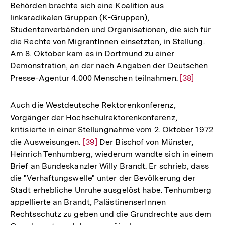
Behörden brachte sich eine Koalition aus
linksradikalen Gruppen (K-Gruppen),
Studentenverbänden und Organisationen, die sich für
die Rechte von MigrantInnen einsetzten, in Stellung.
Am 8. Oktober kam es in Dortmund zu einer
Demonstration, an der nach Angaben der Deutschen
Presse-Agentur 4.000 Menschen teilnahmen.
Zur
[38]
Auflösung
der
Auch die Westdeutsche Rektorenkonferenz,
Fußnote
Vorgänger der Hochschulrektorenkonferenz,
kritisierte in einer Stellungnahme vom 2. Oktober 1972
die Ausweisungen.
Zur
[39]
Der Bischof von Münster,
Heinrich Tenhumberg, wiederum wandte sich in einem
Auflösung
Brief an Bundeskanzler Willy Brandt. Er schrieb, dass
der
die "Verhaftungswelle" unter der Bevölkerung der
Fußnote
Stadt erhebliche Unruhe ausgelöst habe. Tenhumberg
appellierte an Brandt, PalästinenserInnen
Rechtsschutz zu geben und die Grundrechte aus dem