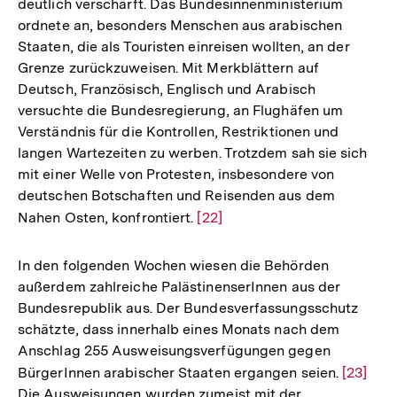
deutlich verschärft. Das Bundesinnenministerium
ordnete an, besonders Menschen aus arabischen
Staaten, die als Touristen einreisen wollten, an der
Grenze zurückzuweisen. Mit Merkblättern auf
Deutsch, Französisch, Englisch und Arabisch
versuchte die Bundesregierung, an Flughäfen um
Verständnis für die Kontrollen, Restriktionen und
langen Wartezeiten zu werben. Trotzdem sah sie sich
mit einer Welle von Protesten, insbesondere von
deutschen Botschaften und Reisenden aus dem
Nahen Osten, konfrontiert.
Zur
[22]
Auflösung
der
In den folgenden Wochen wiesen die Behörden
Fußnote
außerdem zahlreiche PalästinenserInnen aus der
Bundesrepublik aus. Der Bundesverfassungsschutz
schätzte, dass innerhalb eines Monats nach dem
Anschlag 255 Ausweisungsverfügungen gegen
BürgerInnen arabischer Staaten ergangen seien.
Zur
[23]
Die Ausweisungen wurden zumeist mit der
Auflösu