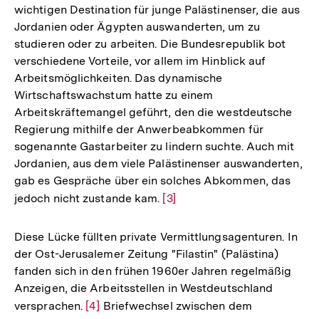
wichtigen Destination für junge Palästinenser, die aus
der
Jordanien oder Ägypten auswanderten, um zu
Fußnote
studieren oder zu arbeiten. Die Bundesrepublik bot
verschiedene Vorteile, vor allem im Hinblick auf
Arbeitsmöglichkeiten. Das dynamische
Wirtschaftswachstum hatte zu einem
Arbeitskräftemangel geführt, den die westdeutsche
Regierung mithilfe der Anwerbeabkommen für
sogenannte Gastarbeiter zu lindern suchte. Auch mit
Jordanien, aus dem viele Palästinenser auswanderten,
gab es Gespräche über ein solches Abkommen, das
jedoch nicht zustande kam.
Zur
[3]
Auflösung
der
Diese Lücke füllten private Vermittlungsagenturen. In
Fußnote
der Ost-Jerusalemer Zeitung "Filastin" (Palästina)
fanden sich in den frühen 1960er Jahren regelmäßig
Anzeigen, die Arbeitsstellen in Westdeutschland
versprachen.
Zur
[4]
Briefwechsel zwischen dem