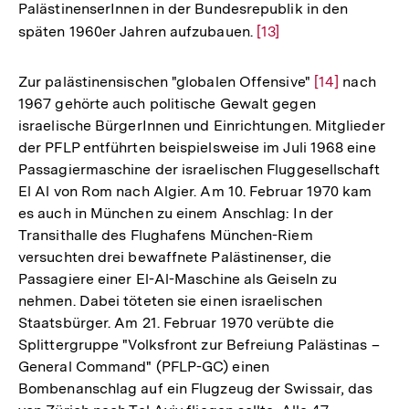
PalästinenserInnen in der Bundesrepublik in den
späten 1960er Jahren aufzubauen.
Zur
[13]
Auflösung
der
Zur palästinensischen "globalen Offensive"
Zur
[14]
nach
Fußnote
1967 gehörte auch politische Gewalt gegen
Auflösung
israelische BürgerInnen und Einrichtungen. Mitglieder
der
der PFLP entführten beispielsweise im Juli 1968 eine
Fußnote
Passagiermaschine der israelischen Fluggesellschaft
El Al von Rom nach Algier. Am 10. Februar 1970 kam
es auch in München zu einem Anschlag: In der
Transithalle des Flughafens München-Riem
versuchten drei bewaffnete Palästinenser, die
Passagiere einer El-Al-Maschine als Geiseln zu
nehmen. Dabei töteten sie einen israelischen
Staatsbürger. Am 21. Februar 1970 verübte die
Splittergruppe "Volksfront zur Befreiung Palästinas –
General Command" (PFLP-GC) einen
Bombenanschlag auf ein Flugzeug der Swissair, das