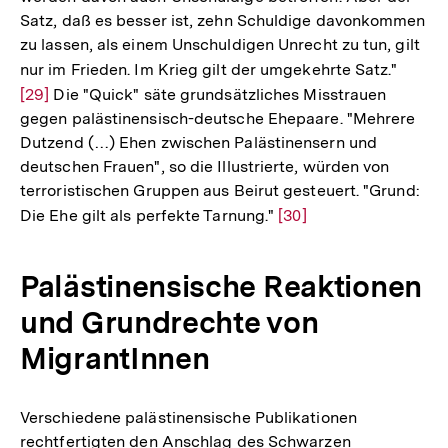
Satz, daß es besser ist, zehn Schuldige davonkommen
zu lassen, als einem Unschuldigen Unrecht zu tun, gilt
nur im Frieden. Im Krieg gilt der umgekehrte Satz."
Zur
[29]
Die "Quick" säte grundsätzliches Misstrauen
Auflö
gegen palästinensisch-deutsche Ehepaare. "Mehrere
der
Dutzend (…) Ehen zwischen Palästinensern und
Fußno
deutschen Frauen", so die Illustrierte, würden von
terroristischen Gruppen aus Beirut gesteuert. "Grund:
Die Ehe gilt als perfekte Tarnung."
Zur
[30]
Auflösung
der
Palästinensische Reaktionen
Fußnote
und Grundrechte von
MigrantInnen
Verschiedene palästinensische Publikationen
rechtfertigten den Anschlag des Schwarzen