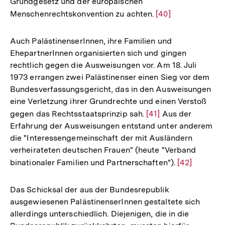
Grundgesetz und der europäischen
Menschenrechtskonvention zu achten.
Zur
[40]
Auflösung
der
Auch PalästinenserInnen, ihre Familien und
Fußnote
EhepartnerInnen organisierten sich und gingen
rechtlich gegen die Ausweisungen vor. Am 18. Juli
1973 errangen zwei Palästinenser einen Sieg vor dem
Bundesverfassungsgericht, das in den Ausweisungen
eine Verletzung ihrer Grundrechte und einen Verstoß
gegen das Rechtsstaatsprinzip sah.
Zur
[41]
Aus der
Erfahrung der Ausweisungen entstand unter anderem
Auflösung
die "Interessengemeinschaft der mit Ausländern
der
verheirateten deutschen Frauen" (heute "Verband
Fußnote
binationaler Familien und Partnerschaften").
Zur
[42]
Auflösung
der
Das Schicksal der aus der Bundesrepublik
Fußnote
ausgewiesenen PalästinenserInnen gestaltete sich
allerdings unterschiedlich. Diejenigen, die in die