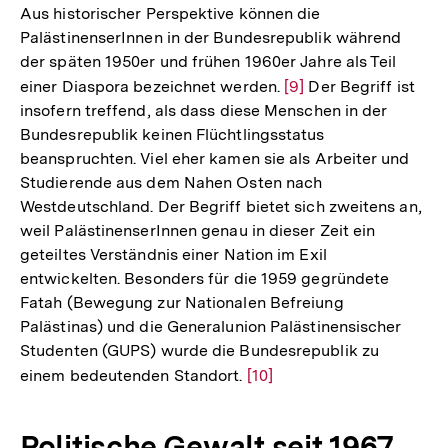
der
Aus historischer Perspektive können die
Fußnot
PalästinenserInnen in der Bundesrepublik während
der späten 1950er und frühen 1960er Jahre als Teil
einer Diaspora bezeichnet werden.
Zur
[9]
Der Begriff ist
insofern treffend, als dass diese Menschen in der
Auflösung
Bundesrepublik keinen Flüchtlingsstatus
der
beanspruchten. Viel eher kamen sie als Arbeiter und
Fußnote
Studierende aus dem Nahen Osten nach
Westdeutschland. Der Begriff bietet sich zweitens an,
weil PalästinenserInnen genau in dieser Zeit ein
geteiltes Verständnis einer Nation im Exil
entwickelten. Besonders für die 1959 gegründete
Fatah (Bewegung zur Nationalen Befreiung
Palästinas) und die Generalunion Palästinensischer
Studenten (GUPS) wurde die Bundesrepublik zu
einem bedeutenden Standort.
Zur
[10]
Auflösung
der
Politische Gewalt seit 1967