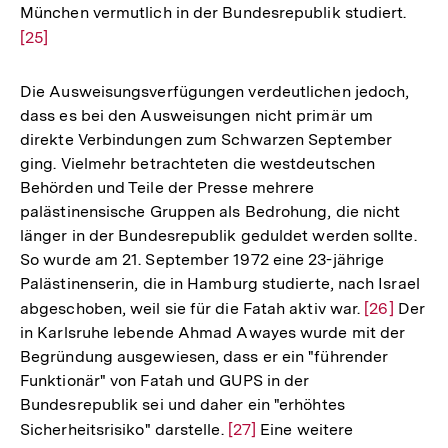
München vermutlich in der Bundesrepublik studiert.
Zur
[25]
Aufl
der
Fußn
Die Ausweisungsverfügungen verdeutlichen jedoch,
dass es bei den Ausweisungen nicht primär um
direkte Verbindungen zum Schwarzen September
ging. Vielmehr betrachteten die westdeutschen
Behörden und Teile der Presse mehrere
palästinensische Gruppen als Bedrohung, die nicht
länger in der Bundesrepublik geduldet werden sollte.
So wurde am 21. September 1972 eine 23-jährige
Palästinenserin, die in Hamburg studierte, nach Israel
abgeschoben, weil sie für die Fatah aktiv war.
Zur
[26]
Der
in Karlsruhe lebende Ahmad Awayes wurde mit der
Auflösung
Begründung ausgewiesen, dass er ein "führender
der
Funktionär" von Fatah und GUPS in der
Fußnote
Bundesrepublik sei und daher ein "erhöhtes
Sicherheitsrisiko" darstelle.
Zur
[27]
Eine weitere