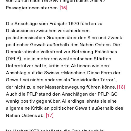
von Zürich nach Tel Aviv fliegen sollte. Alle 47
PassagierInnen starben.
Zur
[15]
Auflösung
der
Die Anschläge vom Frühjahr 1970 führten zu
Fußnote
Diskussionen zwischen verschiedenen
palästinensischen Gruppen über den Sinn und Zweck
politischer Gewalt außerhalb des Nahen Ostens. Die
Demokratische Volksfront zur Befreiung Palästinas
(DFLP), die in mehreren westdeutschen Städten
Unterstützer hatte, kritisierte Aktionen wie den
Anschlag auf die Swissair-Maschine. Diese Form der
Gewalt sei nichts anderes als "individueller Terror",
der nicht zu einer Massenbewegung führen könne.
Zur
[16]
Auch die PFLP stand den Anschlägen der PFLP-GC
Auflö
wenig positiv gegenüber. Allerdings lehnte sie eine
der
allgemeine Kritik an politischer Gewalt außerhalb des
Fußno
Nahen Ostens ab.
Zur
[17]
Auflösung
der