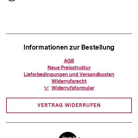
c
merken
g
h
e
s
r
t
I
e
n
Informationen zur Bestellung
r
h
I
Informationen
AGB
a
zur
n
Neue Preisstruktur
Bestellung
l
Lieferbedingungen und Versandkosten
h
Widerrufsrecht
t
a
Download-
Widerrufsformular
:
Link:
l
t
VERTRAG WIDERRUFEN
:
Meta-