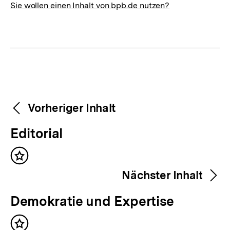
Sie wollen einen Inhalt von bpb.de nutzen?
Weitere
Content-
Vorheriger Inhalt
Navigation
Inhalte
V
Editorial
o
Inhalt
r
merken
Nächster Inhalt
h
e
N
Demokratie und Expertise
r
ä
i
Inhalt