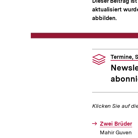
Dieser Beitrag ist
aktualisiert wur
abbilden.
Termine, S
Newsle
abonni
Klicken Sie auf di
Interner
Zwei Brüder
Link:
Mahir Guven