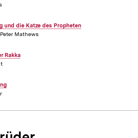
s
eg und die Katze des Propheten
 Peter Mathews
r Rakka
t
ing
r
rüder