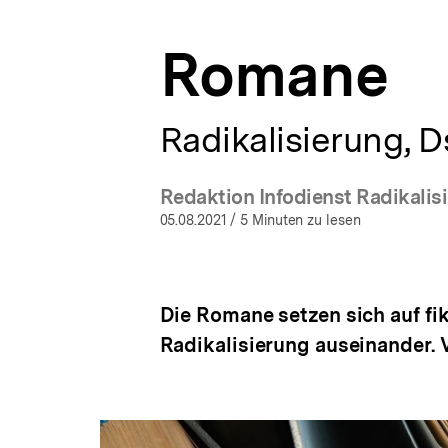
a
t
Romane
i
o
n
Radikalisierung, D
Redaktion Infodienst Radikalis
(Meh
05.08.2021
/ 5 Minuten zu lesen
Die Romane setzen sich auf fi
Radikalisierung auseinander. V