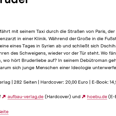
fährt mit seinem Taxi durch die Straßen von Paris, der
tenzarzt in einer Klinik. Während der Große in die Fuß
Kleine eines Tages in Syrien ab und schließt sich Dschih
ahren des Schweigens, wieder vor der Tür steht. Wo fä
n, wo hört Bruderliebe auf? In seinem Debütroman ge
arum sich junge Menschen einer Ideologie unterwerfe
rlag | 282 Seiten | Hardcover: 20,00 Euro | E-Book: 14
f
Externer
aufbau-verlag.de
(Hardcover) und
Externer
hoebu.de
(E-
Link:
Link:
eite