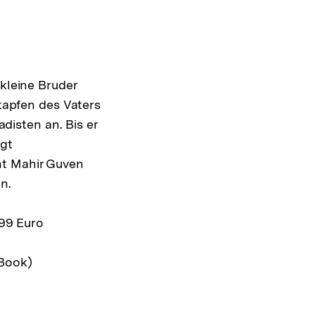
 kleine Bruder
stapfen des Vaters
adisten an. Bis er
ngt
ht Mahir Guven
n.
,99 Euro
Book)