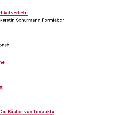
dikal verliebt
, Kerstin Schürmann Formlabor
bash
ne
mi
 Die Bücher von Timbuktu