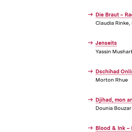
Interner
Die Braut – Ra
Link:
Claudia Rinke
Interner
Jenseits
Link:
Yassin Mushar
Interner
Dschihad Onli
Link:
Morton Rhue
Interner
Djihad, mon a
Link:
Dounia Bouzar
Interner
Blood & Ink –