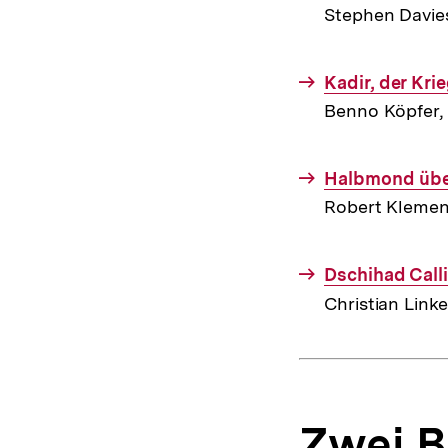
Link:
Stephen Davie
Interner
Kadir, der Kri
Link:
Benno Köpfer,
Interner
Halbmond übe
Link:
Robert Klemen
Interner
Dschihad Call
Link:
Christian Linke
Zwei B