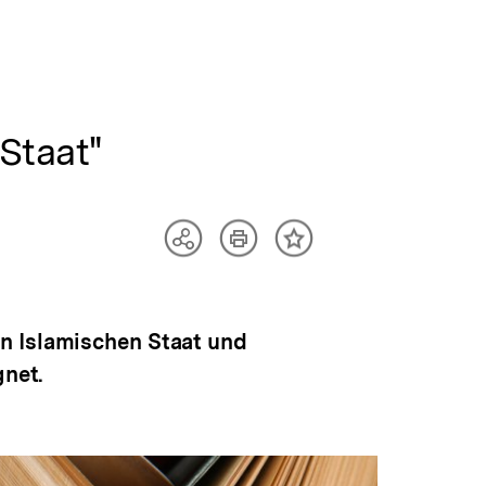
Staat"
Artikel
Teilen
Inhalt
drucken
Optionen
merken
anzeigen
n Islamischen Staat und
gnet.