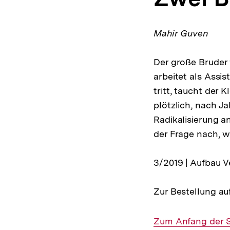
Mahir Guven
Der große Bruder 
arbeitet als Assis
tritt, taucht der 
plötzlich, nach J
Radikalisierung a
der Frage nach, w
3/2019 | Aufbau Ve
Zur Bestellung au
Interner
Zum Anfang der S