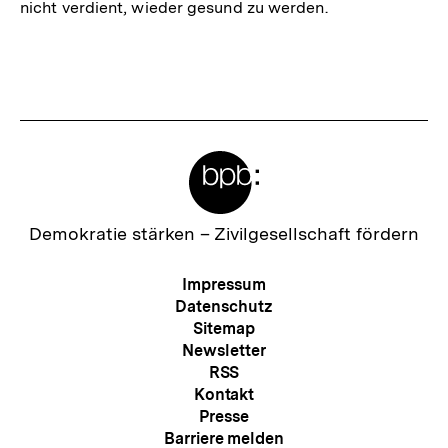
nicht verdient, wieder gesund zu werden.
Fussnoten
Meta-
Links
Zur
Demokratie stärken –
Zivilgesellschaft fördern
Startseite
der
Meta-
Impressum
bpb
Navigation
Datenschutz
Sitemap
Newsletter
RSS
Kontakt
Presse
Barriere melden