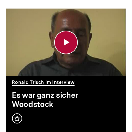
Es
war
ganz
sicher
Woodstock
Ronald Trisch im Interview
Es war ganz sicher
Woodstock
Inhalt
merken