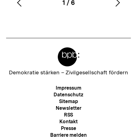
1
/
6
Vorherigen
Nächs
Karussellinhalt
von
Inhalt
Inhalt
anzeigen
anzei
Meta-
Links
Zur
Demokratie stärken –
Zivilgesellschaft fördern
Startseite
der
Meta-
Impressum
bpb
Navigation
Datenschutz
Sitemap
Newsletter
RSS
Kontakt
Presse
Barriere melden