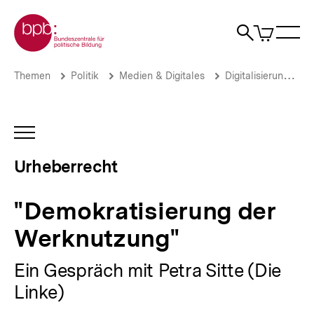
Direkt
Zur Startseite der bpb
zum
0
Artikel
Sho
Seiteninhalt
im
Naviga
Suche
springen
War
öffne
öffnen
öff
Pfadnavigation
"Demokratisierung
Brotkrümelnavigation
Themen
Politik
Medien & Digitales
Digitalisierung
der
Werknutzung"
|
Urheberrecht
INHALTSNAVIGATION
|
ÖFFNEN
bpb.de
Urheberrecht
"Demokratisierung der
Werknutzung"
Ein Gespräch mit Petra Sitte (Die
Linke)