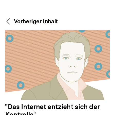
Weitere
Content-
Vorheriger Inhalt
Navigation
Inhalte
V
"Das Internet entzieht sich der
o
Kontrolle"