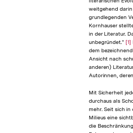
literarischen Evol
weitgehend darin e
grundlegenden Ver
Kornhauser stellt
in der Literatur. 
unbegründet."
Zu
[1]
dem bezeichnenden
Au
Ansicht nach schu
de
anderen) Literatu
Fu
Autorinnen, deren
Mit Sicherheit je
durchaus als Scho
mehr. Seit sich i
Milieus eine sich
die Beschränkung