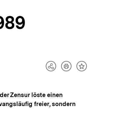
989
Artikel
Teilen
Inhalt
drucken
Optionen
merken
anzeigen
der Zensur löste einen
zwangsläufig freier, sondern