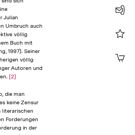
 sind sich
ine
r Julian
Konta
inen Umbruch auch
0
ktive völlig
inem Buch mit
Merklist
ansehen
g, 1997). Seiner
0
Artik
im
herigen völlig
Shop-
unger Autoren und
Warenko
ten.
Zur
[2]
ansehen
Auflösung
der
b, die man
Fußnote
es keine Zensur
 literarischen
sten Forderungen
rderung in der