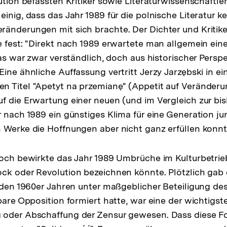
ution befassten Kritiker sowie Literaturwissenschaftler
inig, dass das Jahr 1989 für die polnische Literatur ke
änderungen mit sich brachte. Der Dichter und Kritike
e fest: "Direkt nach 1989 erwartete man allgemein e
Das war zwar verständlich, doch aus historischer Perspe
r
Eine ähnliche Auffassung vertritt Jerzy Jarzębski in e
 Titel "Apetyt na przemianę" (Appetit auf Veränderun
flösung
f die Erwartung einer neuen (und im Vergleich zur bis
r
r nach 1989 ein günstiges Klima für eine Generation j
ßnote
 Werke die Hoffnungen aber nicht ganz erfüllen konn
doch bewirkte das Jahr 1989 Umbrüche im Kulturbetrie
ck oder Revolution bezeichnen könnte. Plötzlich gab 
n den 1960er Jahren unter maßgeblicher Beteiligung des
tbare Opposition formiert hatte, war eine der wichtig
 oder Abschaffung der Zensur gewesen. Dass diese Fo