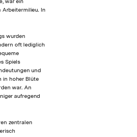
, war ein
 Arbeitermilieu. In
ngs wurden
ndern oft lediglich
bequeme
s Spiels
Andeutungen und
 in hoher Blüte
orden war. An
eniger aufregend
ren zentralen
erisch