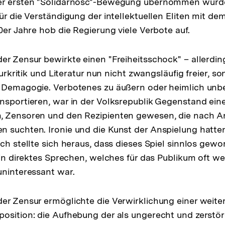
er ersten "Solidarność"-Bewegung übernommen wurde
ür die Verständigung der intellektuellen Eliten mit dem
0er Jahre hob die Regierung viele Verbote auf.
er Zensur bewirkte einen "Freiheitsschock" – allerdi
turkritik und Literatur nun nicht zwangsläufig freier, so
r Demagogie. Verbotenes zu äußern oder heimlich un
nsportieren, war in der Volksrepublik Gegenstand eine
, Zensoren und den Rezipienten gewesen, die nach 
 suchten. Ironie und die Kunst der Anspielung hatten
ich stellte sich heraus, dass dieses Spiel sinnlos gew
 ein direktes Sprechen, welches für das Publikum oft w
uninteressant war.
er Zensur ermöglichte die Verwirklichung einer weite
osition: die Aufhebung der als ungerecht und zerstör