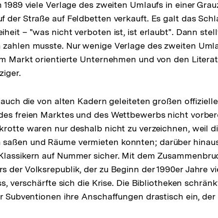
h 1989 viele Verlage des zweiten Umlaufs in einer Gra
 der Straße auf Feldbetten verkauft. Es galt das Sch
eit – "was nicht verboten ist, ist erlaubt". Dann stell
 zahlen musste. Nur wenige Verlage des zweiten Uml
am Markt orientierte Unternehmen und von den Litera
ziger.
 auch die von alten Kadern geleiteten großen offizielle
des freien Marktes und des Wettbewerbs nicht vorber
rotte waren nur deshalb nicht zu verzeichnen, weil di
saßen und Räume vermieten konnten; darüber hinaus 
Klassikern auf Nummer sicher. Mit dem Zusammenbru
 der Volksrepublik, der zu Beginn der 1990er Jahre vi
ss, verschärfte sich die Krise. Die Bibliotheken schrä
er Subventionen ihre Anschaffungen drastisch ein, de