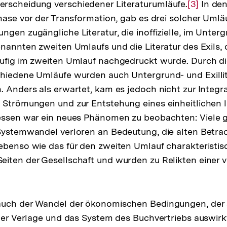
rscheidung verschiedener Literaturumläufe.
Zur
[3]
In den
hase vor der Transformation, gab es drei solcher Umläufe
Auflösun
ngen zugängliche Literatur, die inoffizielle, im Unter
der
nannten zweiten Umlaufs und die Literatur des Exils, d
Fußnote
äufig im zweiten Umlauf nachgedruckt wurde. Durch d
hiedene Umläufe wurden auch Untergrund- und Exillit
. Anders als erwartet, kam es jedoch nicht zur Integra
 Strömungen und zur Entstehung eines einheitlichen l
dessen war ein neues Phänomen zu beobachten: Viele 
 Systemwandel verloren an Bedeutung, die alten Betr
ebenso wie das für den zweiten Umlauf charakteristisc
eiten der Gesellschaft und wurden zu Relikten einer
auch der Wandel der ökonomischen Bedingungen, der
 der Verlage und das System des Buchvertriebs auswirkt