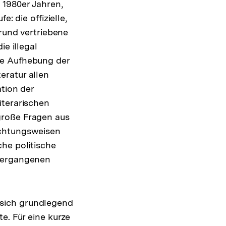
 1980er Jahren,
: die offizielle,
g
grund vertriebene
ie illegal
ie Aufhebung der
eratur allen
tion der
iterarischen
große Fragen aus
achtungsweisen
he politische
 vergangenen
 sich grundlegend
e. Für eine kurze