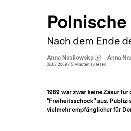
a
t
Polnische 
i
o
n
Nach dem Ende de
Anna Nasilowska
Anna Na
(Mehr zum Autor)
öffnen
06.07.2009
/ 5 Minuten zu lesen
1989 war zwar keine Zäsur für 
''Freiheitsschock'' aus. Publiz
vielmehr empfänglicher für D