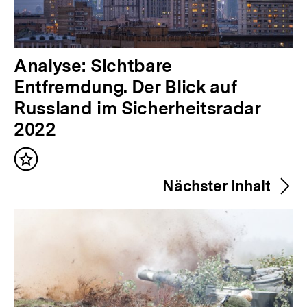
V
Analyse: Sichtbare
o
Entfremdung. Der Blick auf
r
Russland im Sicherheitsradar
h
2022
e
Inhalt
r
merken
Nächster Inhalt
i
g
e
r
I
n