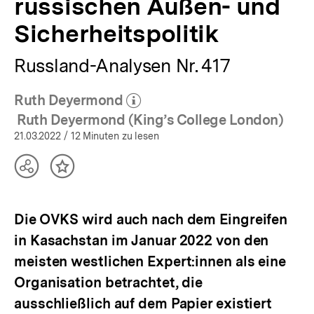
russischen Außen- und
bpb.de
Sicherheitspolitik
Russland-Analysen Nr. 417
Ruth Deyermond
(Mehr zum Autor)
öffnen
Ruth Deyermond (King’s College London)
21.03.2022
/ 12 Minuten zu lesen
Teilen
Inhalt
Optionen
merken
anzeigen
Die OVKS wird auch nach dem Eingreifen
in Kasachstan im Januar 2022 von den
meisten westlichen Expert:innen als eine
Organisation betrachtet, die
ausschließlich auf dem Papier existiert