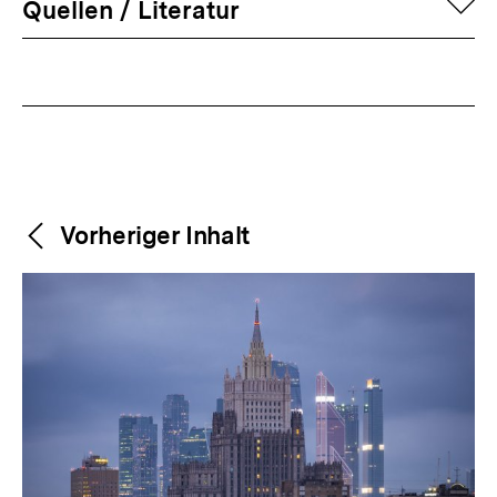
auf
Quellen / Literatur
Fussnoten
Weitere
Content-
Vorheriger Inhalt
Navigation
Inhalte