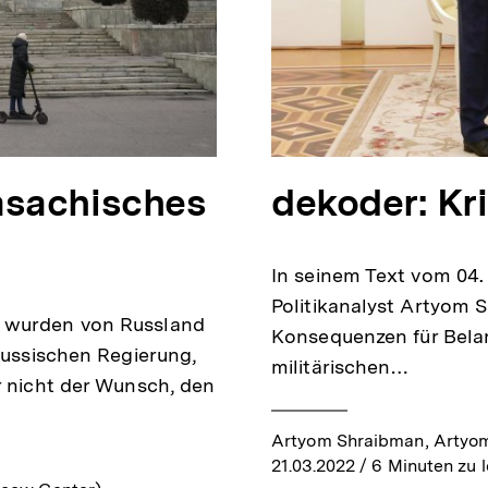
asachisches
dekoder: Kr
In seinem Text vom 04.
Politikanalyst Artyom 
n wurden von Russland
Konsequenzen für Belar
 russischen Regierung,
militärischen…
r nicht der Wunsch, den
Artyom Shraibman, Artyo
21.03.2022
/ 6 Minuten zu 