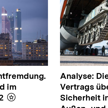
ntfremdung.
Analyse: Di
nd im
Vertrags übe
2
Sicherheit i
Inhalt
merken