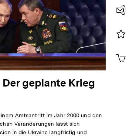
Konta
0
Merklist
ansehen
0
Artik
im
Shop-
Warenko
Der geplante Krieg
ansehen
einem Amtsantritt im Jahr 2000 und den
schen Veränderungen lässt sich
sion in die Ukraine langfristig und