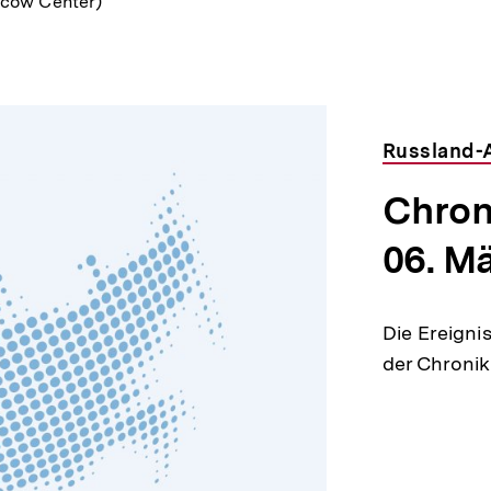
cow Center)
Russland-A
Chroni
06. M
Die Ereigni
der Chronik