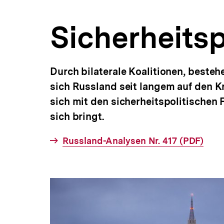
a
t
Sicherheitsp
i
o
n
Durch bilaterale Koalitionen, best
sich Russland seit langem auf den K
sich mit den sicherheitspolitischen 
sich bringt.
Interner
Russland-Analysen Nr. 417 (PDF)
Link: