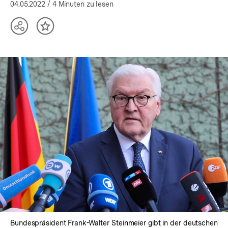
öffnen
04.05.2022
/ 4 Minuten zu lesen
Teilen
Inhalt
Optionen
merken
anzeigen
Bundespräsident Frank-Walter Steinmeier gibt in der deutschen