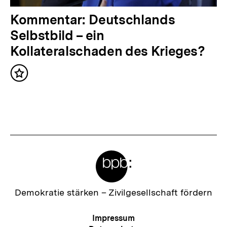
:
N
Kommentar: Deutschlands
ä
Selbstbild – ein
c
Kollateralschaden des Krieges?
h
Inhalt
s
merken
t
e
r
I
Meta-
n
Links
h
a
Zur
Demokratie stärken –
Zivilgesellschaft fördern
Startseite
l
der
Meta-
Impressum
t
bpb