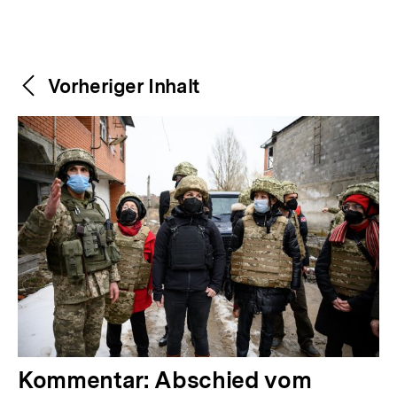
Weitere
Content-
Vorheriger Inhalt
Navigation
Inhalte
V
Kommentar: Abschied vom