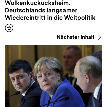
o
Wolkenkuckucksheim.
r
Deutschlands langsamer
h
Wiedereintritt in die Weltpolitik
e
Inhalt
r
merken
Nächster Inhalt
i
g
e
r
I
n
h
a
l
t