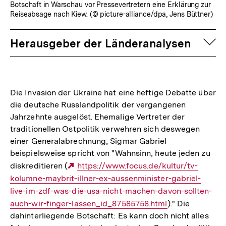
Botschaft in Warschau vor Pressevertretern eine Erklärung zur
Reiseabsage nach Kiew. (© picture-alliance/dpa, Jens Büttner)
auf
Herausgeber der Länderanalysen
Die Invasion der Ukraine hat eine heftige Debatte über
die deutsche Russlandpolitik der vergangenen
Jahrzehnte ausgelöst. Ehemalige Vertreter der
traditionellen Ostpolitik verwehren sich deswegen
einer Generalabrechnung, Sigmar Gabriel
beispielsweise spricht von "Wahnsinn, heute jeden zu
diskreditieren (
Externer
https://www.focus.de/kultur/tv-
kolumne-maybrit-illner-ex-aussenminister-gabriel-
Link:
live-im-zdf-was-die-usa-nicht-machen-davon-sollten-
auch-wir-finger-lassen_id_87585758.html
)." Die
dahinterliegende Botschaft: Es kann doch nicht alles