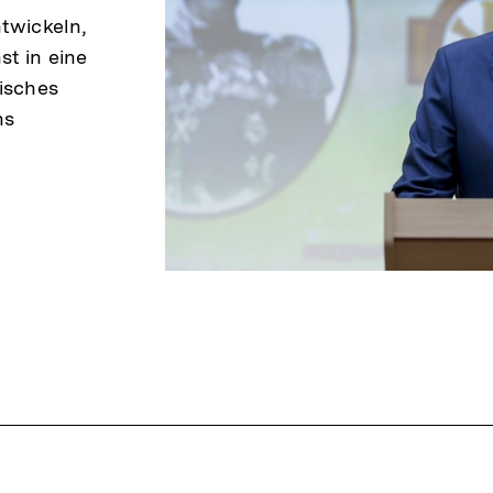
ntwickeln,
st in eine
tisches
ns