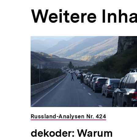
Weitere Inha
Inhaltskarousell
Inhaltskarussell
für
überspringen
weitere
Inhalte
Russland-Analysen Nr. 424
dekoder: Warum