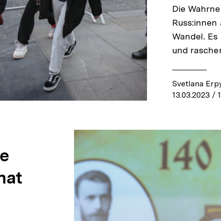
Die Wahrne
Russ:innen ä
Wandel. Es
und raschen
Svetlana Erp
13.03.2023
/ 
le
hat