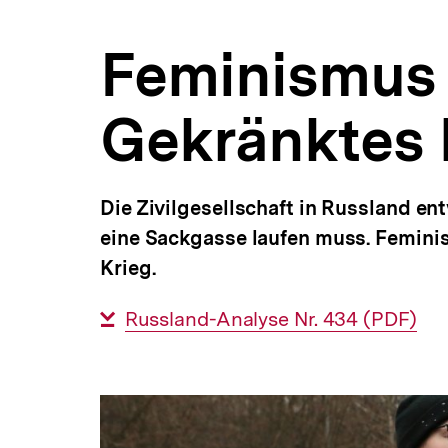
|
a
bpb.de
t
Feminismus
i
o
n
Gekränktes
Die Zivilgesellschaft in Russland en
eine Sackgasse laufen muss. Femin
Krieg.
Interner
Russland-Analyse Nr. 434 (PDF)
Link: