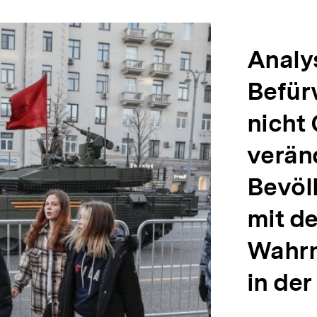
Analy
Befür
nicht
veränd
Bevöl
mit de
Wahrn
in der