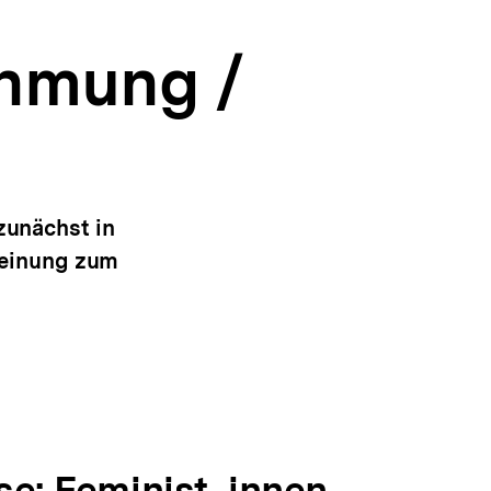
hmung /
 zunächst in
Meinung zum
se: Feminist_innen