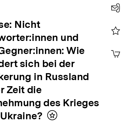
Konta
se: Nicht
0
worter:innen und
Merklist
ansehen
 Gegner:innen: Wie
0
Artik
im
ert sich bei der
Shop-
Warenko
kerung in Russland
ansehen
r Zeit die
ehmung des Krieges
 Ukraine?
Inhalt
merken