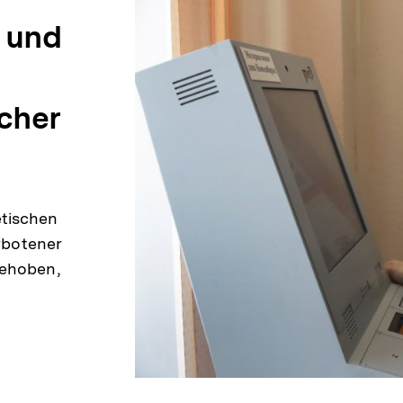
n und
cher
etischen
erbotener
gehoben,