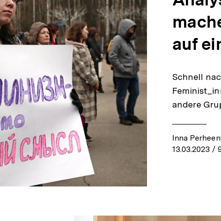
mache
auf e
Schnell na
Feminist_in
andere Gru
Inna Perheen
13.03.2023
/ 