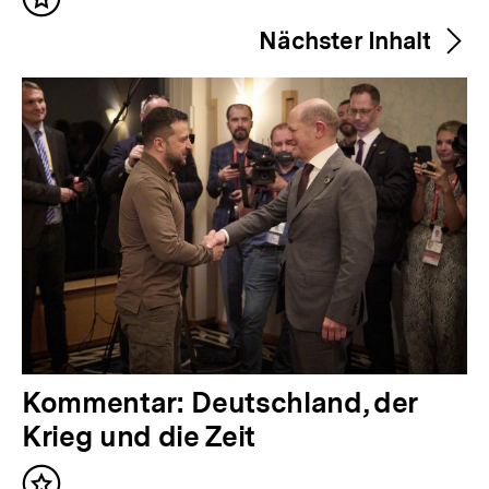
Inhalt
r
merken
Nächster Inhalt
i
g
e
r
I
n
h
a
l
t
:
N
Kommentar: Deutschland, der
ä
Krieg und die Zeit
c