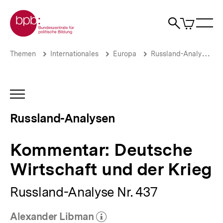
Direkt
Zur Startseite der bpb
zum
0
Artikel
Sho
Seiteninhalt
im
Naviga
Suche
springen
War
öffne
öffnen
öff
Pfadnavigation
Kommentar:
Brotkrümelnavigation
Themen
Internationales
Europa
Russland-Analysen
Deutsche
Wirtschaft
und
der
INHALTSNAVIGATION
Krieg
ÖFFNEN
|
Russland-Analysen
Russland-
Analysen
|
Kommentar: Deutsche
bpb.de
Wirtschaft und der Krieg
Russland-Analyse Nr. 437
Alexander Libman