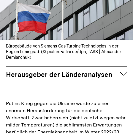
Bürogebäude von Siemens Gas Turbine Technologies in der
Region Leningrad. (© picture-alliance/dpa, TASS | Alexander
Demianchuk)
auf
Herausgeber der Länderanalysen
Putins Krieg gegen die Ukraine wurde zu einer
enormen Herausforderung für die deutsche
Wirtschaft. Zwar haben sich (nicht zuletzt wegen sehr
milder Temperaturen) die schlimmsten Erwartungen
bezüglich der Energieknappheit im Winter 2022/23