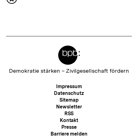
Inhalt
h
merken
s
t
e
r
Meta-
I
Links
n
h
Zur
Demokratie stärken –
Zivilgesellschaft fördern
Startseite
a
der
Meta-
Impressum
l
bpb
Navigation
Datenschutz
t
Sitemap
Newsletter
:
RSS
Kontakt
Presse
Barriere melden