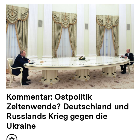
Inhalte
V
Kommentar: Ostpolitik
o
Zeitenwende? Deutschland und
r
Russlands Krieg gegen die
h
Ukraine
e