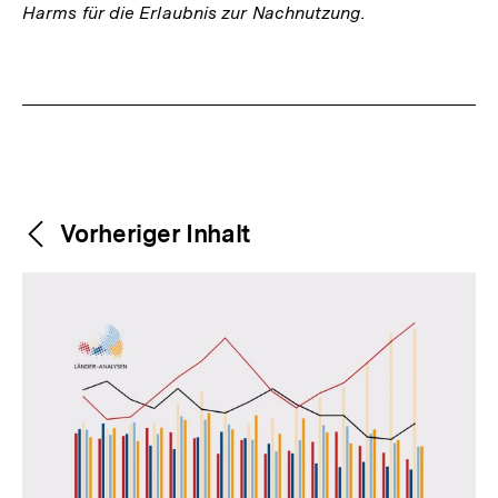
Harms für die Erlaubnis zur Nachnutzung.
Fussnoten
Weitere
Content-
Vorheriger Inhalt
Navigation
Inhalte