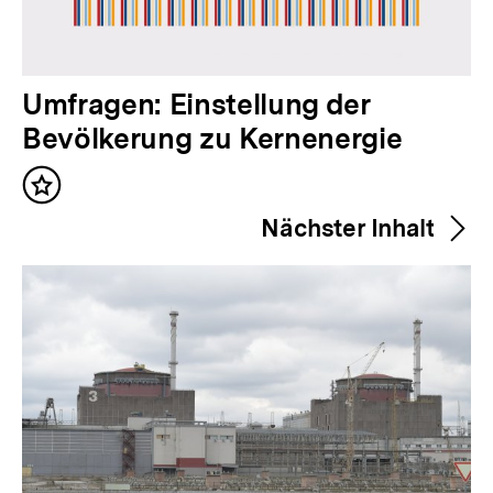
V
Umfragen: Einstellung der
o
Bevölkerung zu Kernenergie
r
Inhalt
h
merken
Nächster Inhalt
e
r
i
g
e
r
I
n