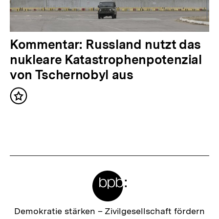
h
a
l
N
Kommentar: Russland nutzt das
t
ä
nukleare Katastrophenpotenzial
:
c
von Tschernobyl aus
h
Inhalt
s
merken
t
e
r
I
Meta-
n
Links
h
a
Zur
Demokratie stärken –
Zivilgesellschaft fördern