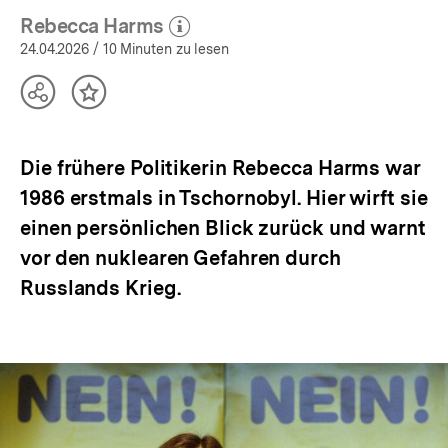
Rebecca Harms
(Mehr zum Autor)
öffnen
24.04.2026
/ 10 Minuten zu lesen
Teilen
Inhalt
Optionen
merken
anzeigen
Die frühere Politikerin Rebecca Harms war
1986 erstmals in Tschornobyl. Hier wirft sie
einen persönlichen Blick zurück und warnt
vor den nuklearen Gefahren durch
Russlands Krieg.