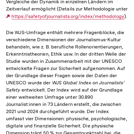
Vergleiche der Dynamik in einzelnen Ländern im
Zeitverlauf ermöglicht (Details zur Methodologie unter
Externer
https://safetyofjournalists.org/index/methodology
).
Link:
Die WJS-Umfrage enthält mehrere Fragenblöcke, die
verschiedene Dimensionen der Journalismus-Kultur
behandeln, wie z. B. berufliche Rollenorientierungen,
Erkenntnistheorien, Ethik usw. In der dritten Welle der
Studie wurden in Zusammenarbeit mit der UNESCO
entwickelte Fragen zur Sicherheit aufgenommen. Auf
der Grundlage dieser Fragen sowie der Daten der
UNESCO wurde der
WJS Global Index on Journalists’
Safety
entwickelt. Der Index wird auf der Grundlage
einer weltweiten Umfrage unter 30.890
Journalist:innen in 73 Ländern erstellt, die zwischen
2021 und 2024 durchgeführt wurde. Der Index
umfasst vier Dimensionen: physische, psychologische,
digitale und finanzielle Sicherheit. Die physische
Dimension trägt 50 % zur Gesamtpunktzahl bei, die