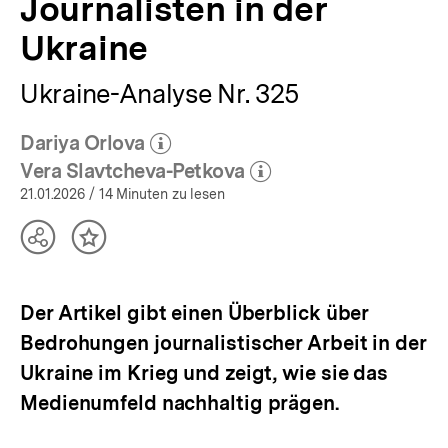
Journalisten in der
|
bpb.de
Ukraine
Ukraine-Analyse Nr. 325
Dariya Orlova
(Mehr zum Autor)
öffnen
Vera Slavtcheva-Petkova
(Mehr zum Autor)
öffnen
21.01.2026
/ 14 Minuten zu lesen
Teilen
Inhalt
Optionen
merken
anzeigen
Der Artikel gibt einen Überblick über
Bedrohungen journalistischer Arbeit in der
Ukraine im Krieg und zeigt, wie sie das
Medienumfeld nachhaltig prägen.