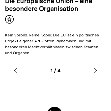
Die Europäische Union – eine
besondere Organisation
Inhalt
merken
Kein Vorbild, keine Kopie: Die EU ist ein politisches
Projekt eigener Art – offen, dynamisch und mit
besonderen Machtverhältnissen zwischen Staaten
und Organen.
1
/
4
Vorherigen
Nächs
Karussellinhalt
von
Inhalt
Inhalt
anzeigen
anzei