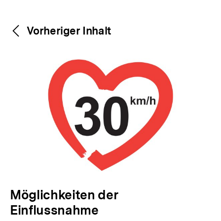
Weitere
Content-
Vorheriger Inhalt
Navigation
Inhalte
V
Möglichkeiten der
o
Einflussnahme