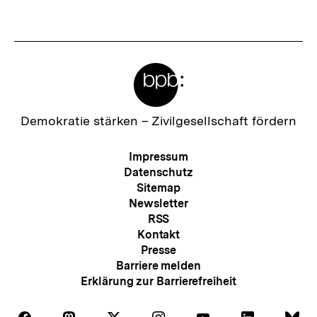
anzeigen
anzei
Meta-
Links
Zur
Demokratie stärken –
Zivilgesellschaft fördern
Startseite
der
Meta-
Impressum
bpb
Navigation
Datenschutz
Sitemap
Newsletter
RSS
Kontakt
Presse
Barriere melden
Erklärung zur Barrierefreiheit