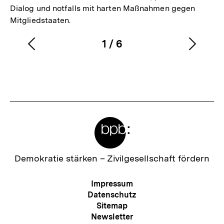
Dialog und notfalls mit harten Maßnahmen gegen
Mitgliedstaaten.
1
/
6
Vorherigen
Nächs
Karussellinhalt
von
Inhalt
Inhalt
anzeigen
anzei
Meta-
Links
Zur
Demokratie stärken –
Zivilgesellschaft fördern
Startseite
der
Meta-
Impressum
bpb
Navigation
Datenschutz
Sitemap
Newsletter