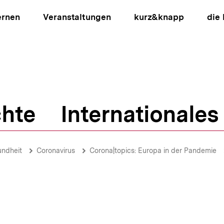
ernen
Veranstaltungen
kurz&knapp
die
hte
Internationales
ion
ndheit
Coronavirus
Corona|topics: Europa in der Pandemie