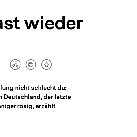
ast wieder
Artikel
Teilen
Inhalt
drucken
Optionen
merken
anzeigen
ung nicht schlecht da:
n Deutschland, der letzte
iger rosig, erzählt