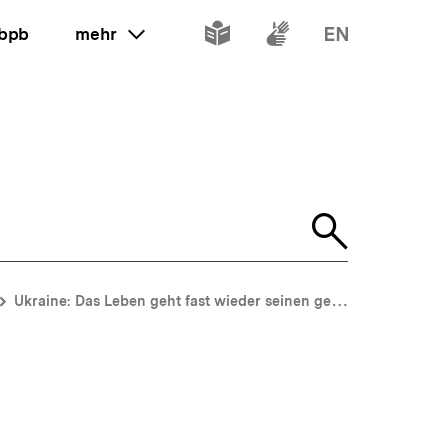
Inhalte
Inhalte
Inhalte
 bpb
mehr
ein oder ausklappen
in
in
in
leichter
Gebärdenspr
Englisch
Sprache
Suche
öffnen
Ukraine: Das Leben geht fast wieder seinen gewohnten Gang