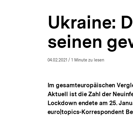
|
a
Coronavirus
t
|
Ukraine: D
i
bpb.de
o
n
seinen g
04.02.2021
/ 1 Minute zu lesen
Im gesamteuropäischen Vergle
Aktuell ist die Zahl der Neuin
Lockdown endete am 25. Januar
euro|topics-Korrespondent Be