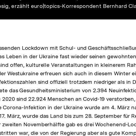
rosig, erzählt euro|topics-Korrespondent Bernhard Cl
senden Lockdown mit Schul- und Geschäftsschließun
as Leben in der Ukraine fast wieder seinen gewohnte
ind offen, kulturelle Veranstaltungen in kleinerem Ra
 der Westukraine erfreuen sich auch in diesem Winter e
nfektionszahlen sind offiziell trotzdem niedriger als i
tete das Gesundheitsministerium von 2.394 Neuinfekti
g 2020 sind 22.924 Menschen an Covid-19 verstorben,
te Corona-Infektion in der Ukraine wurde am 4. März 
17. März, wurde das Land bis zum 28. September für R
der zweiten Novemberhälfte gab es drei Wochenend-L
tritten war, die von der Regierung aber als gute Kom