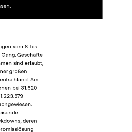
ansehen
asen.
gen vom 8. bis
n Gang. Geschäfte
hmen sind erlaubt,
iner großen
n Deutschland. Am
onen bei 31.620
 1.223.879
nachgewiesen.
eisende
ockdowns, deren
promisslösung