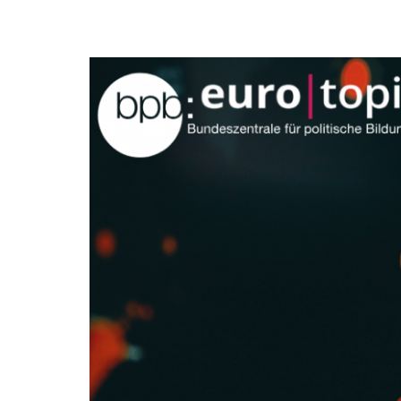
Ukraine:
Das
Leben
geht
fast