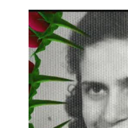
Larry
und
Rosa
Anzhel
-
Eine