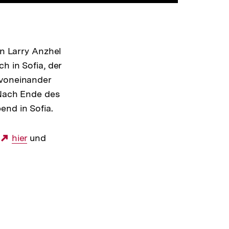
on Larry Anzhel
h in Sofia, der
 voneinander
 Nach Ende des
end in Sofia.
e
Externer
hier
und
Link: