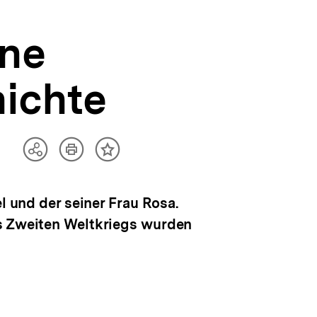
ine
ichte
Artikel
Teilen
Inhalt
drucken
Optionen
merken
anzeigen
l und der seiner Frau Rosa.
es Zweiten Weltkriegs wurden