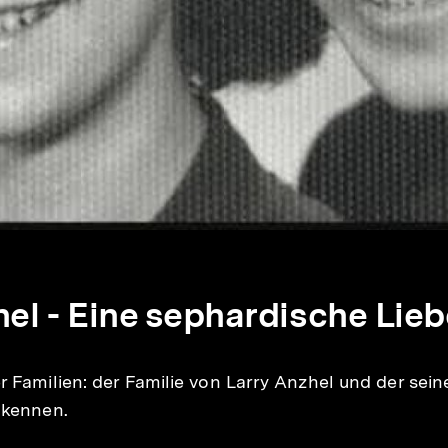
e
ichte
el - Eine sephardische Lie
er Familien: der Familie von Larry Anzhel und der sei
a kennen.