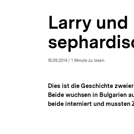
Gerettete
a
Geschichten:
t
Elf
Larry und 
i
jüdische
o
Familien
n
im
sephardis
20.
Jahrhundert
|
bpb.de
16.09.2014
/ 1 Minute zu lesen
Dies ist die Geschichte zweier
Beide wuchsen in Bulgarien au
beide interniert und mussten 