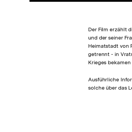
Der Film erzählt d
und der seiner Fra
Heimatstadt von R
getrennt - in Vra
Krieges bekamen s
Ausführliche Info
solche über das 
Fussnoten