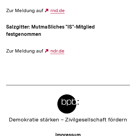
Zur Meldung auf
Externer
rnd.de
Link:
Salzgitter: Mutmaßliches "IS"-Mitglied
festgenommen
Zur Meldung auf
Externer
ndr.de
Link:
Fussnoten
Meta-
Links
Zur
Demokratie stärken –
Zivilgesellschaft fördern
Startseite
der
Meta-
Impressum