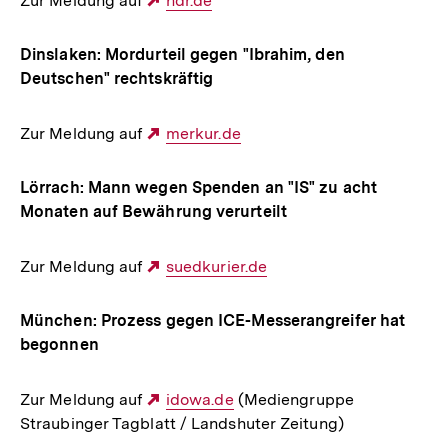
Zur Meldung auf
Externer
ndr.de
Link:
Dinslaken: Mordurteil gegen "Ibrahim, den
Deutschen" rechtskräftig
Zur Meldung auf
Externer
merkur.de
Link:
Lörrach: Mann wegen Spenden an "IS" zu acht
Monaten auf Bewährung verurteilt
Zur Meldung auf
Externer
suedkurier.de
Link:
München: Prozess gegen ICE-Messerangreifer hat
begonnen
Zur Meldung auf
Externer
idowa.de
(Mediengruppe
Straubinger Tagblatt / Landshuter Zeitung)
Link: