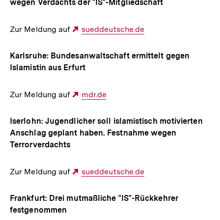
wegen Verdachts der "IS"-Mitgliedschaft
Zur Meldung auf
Externer
sueddeutsche.de
Link:
Karlsruhe: Bundesanwaltschaft ermittelt gegen
Islamistin aus Erfurt
Zur Meldung auf
Externer
mdr.de
Link:
Iserlohn: Jugendlicher soll islamistisch motivierten
Anschlag geplant haben. Festnahme wegen
Terrorverdachts
Zur Meldung auf
Externer
sueddeutsche.de
Link:
Frankfurt: Drei mutmaßliche "IS"-Rückkehrer
festgenommen