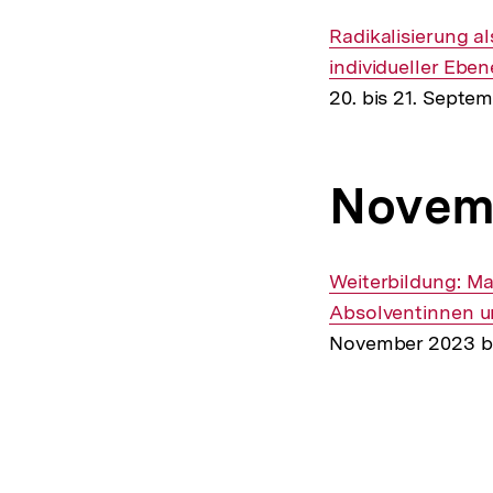
Interner
Radikalisierung a
Link:
individueller Eben
20. bis 21. Septe
Novem
Interner
Weiterbildung: Ma
Link:
Absolventinnen u
November 2023 b
Fussnoten