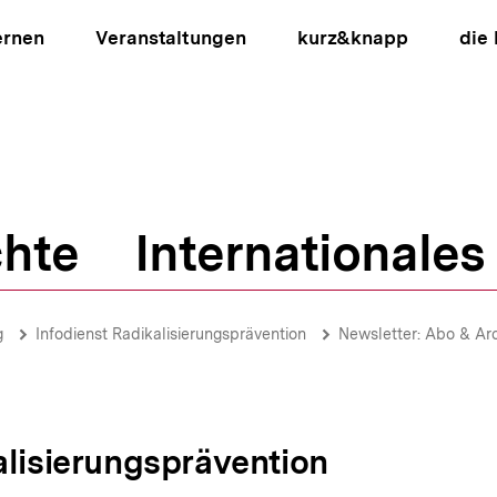
ernen
Veranstaltungen
kurz&knapp
die
hte
Internationales
ion
g
Infodienst Radikalisierungsprävention
Newsletter: Abo & Ar
alisierungsprävention