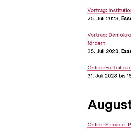
Interner
Vortrag: Institut
Link:
25. Juli 2023,
Ess
Interner
Vortrag: Demokrat
Link:
fördern
25. Juli 2023,
Ess
Interner
Online-Fortbildu
Link:
31. Juli 2023 bis
Augus
Interner
Online-Seminar: P