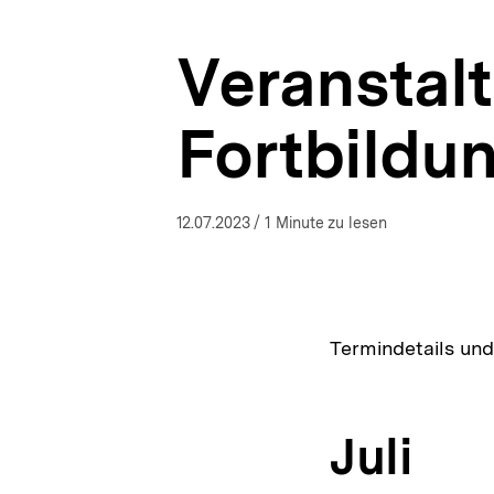
a
t
Veranstal
i
o
n
Fortbildu
12.07.2023
/ 1 Minute zu lesen
Termindetails und
Juli