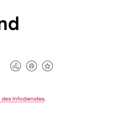
und
Artikel
Teilen
Inhalt
drucken
Optionen
merken
anzeigen
 des Infodienstes
.