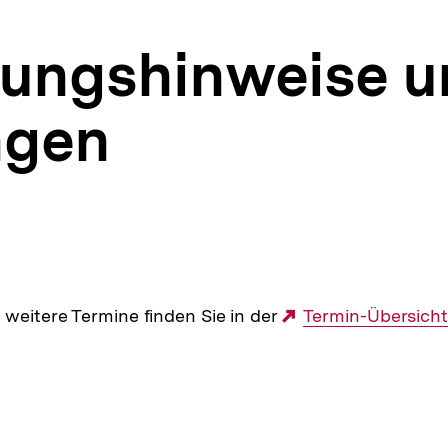
tungshinweise 
ngen
 weitere Termine finden Sie in der
Externer
Termin-Übersicht
Link: