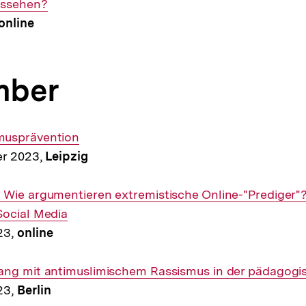
ussehen?
online
mber
musprävention
er 2023,
Leipzig
 Wie argumentieren extremistische Online-"Prediger
Social Media
23,
online
ang mit antimuslimischem Rassismus in der pädagogi
23,
Berlin