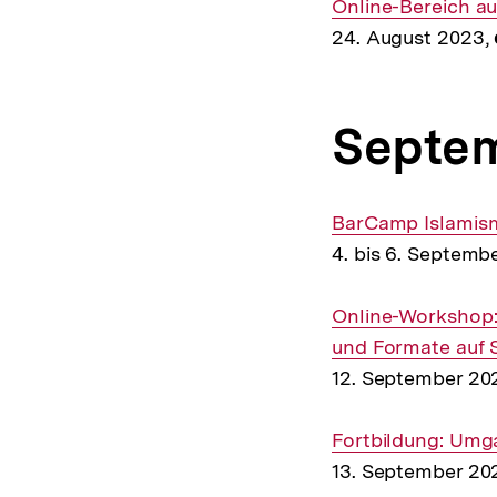
Link:
Online-Bereich a
24. August 2023,
Septe
Interner
BarCamp Islamis
Link:
4. bis 6. Septemb
Interner
Online-Workshop:
Link:
und Formate auf 
12. September 20
Interner
Fortbildung: Umg
Link:
13. September 20