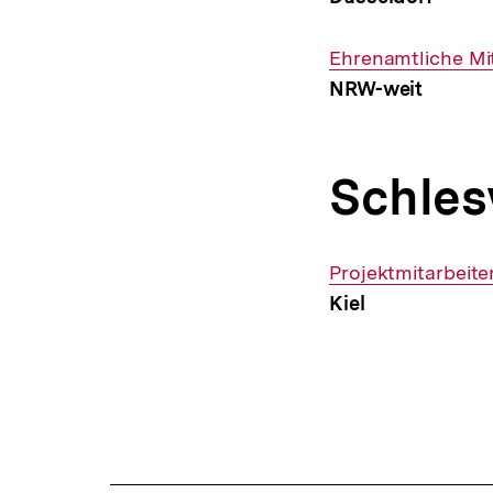
Interner
Ehrenamtliche Mi
Link:
NRW-weit
Schles
Interner
Projektmitarbeite
Link:
Kiel
Fussnoten