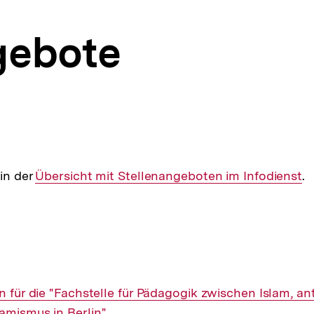
gebote
 in der
Interner
Übersicht mit Stellenangeboten im Infodienst
.
Link:
in für die "Fachstelle für Pädagogik zwischen Islam, a
amismus in Berlin"