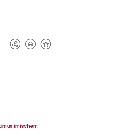
Artikel
Teilen
Inhalt
drucken
Optionen
merken
anzeigen
ntimuslimischem