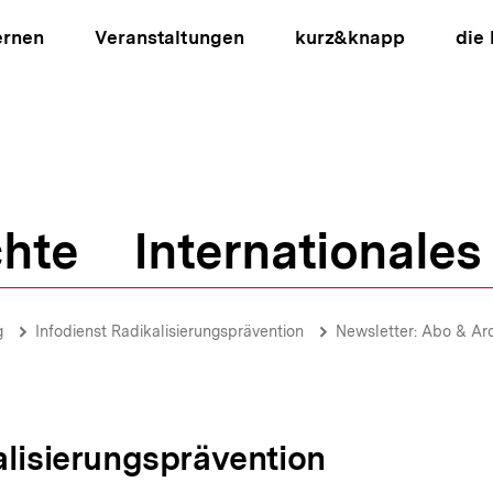
ernen
Veranstaltungen
kurz&knapp
die
hte
Internationales
ion
g
Infodienst Radikalisierungsprävention
Newsletter: Abo & Ar
alisierungsprävention