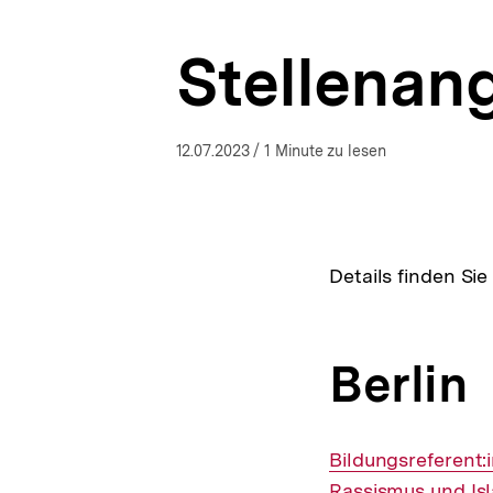
a
t
Stellenan
i
o
n
12.07.2023
/ 1 Minute zu lesen
Details finden Sie
Berlin
Interner
Bildungsreferent:
Link:
Rassismus und Isl