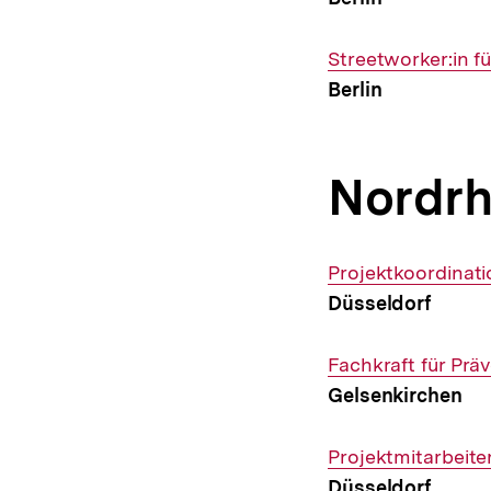
Interner
Streetworker:in f
Link:
Berlin
Nordrh
Interner
Projektkoordinati
Link:
Düsseldorf
Interner
Fachkraft für Pr
Link:
Gelsenkirchen
Interner
Projektmitarbeite
Link:
Düsseldorf