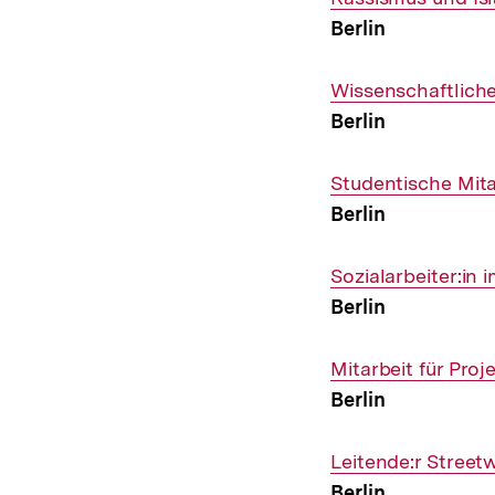
Berlin
Interner
Wissenschaftliche:
Link:
Berlin
Interner
Studentische Mit
Link:
Berlin
Interner
Sozialarbeiter:in
Link:
Berlin
Interner
Mitarbeit für Pro
Link:
Berlin
Interner
Leitende:r Streetw
Link:
Berlin