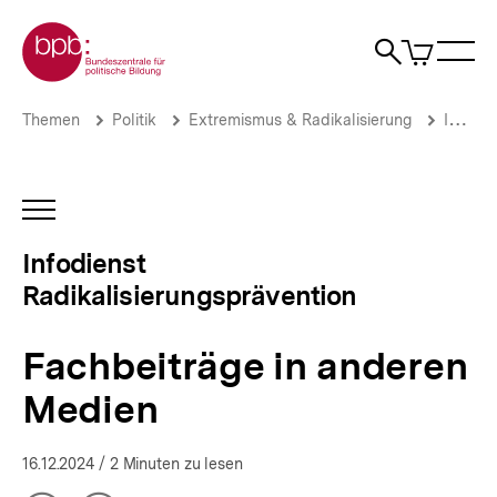
Direkt
Zur Startseite der bpb
zum
0
Artikel
Sho
Seiteninhalt
im
Naviga
Suche
springen
War
öffne
öffnen
öff
Pfadnavigation
Fachbeiträge
Brotkrümelnavigation
Themen
Politik
Extremismus & Radikalisierung
Infodienst Radikalisierungsprävention
in
anderen
Medien
|
INHALTSNAVIGATION
Infodienst
ÖFFNEN
Radikalisierungsprävention
Infodienst
|
Radikalisierungsprävention
bpb.de
Fachbeiträge in anderen
Medien
16.12.2024
/ 2 Minuten zu lesen