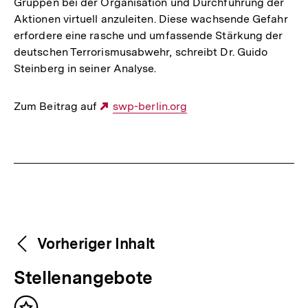
Gruppen bei der Organi­sation und Durchführung der
Aktionen virtuell anzuleiten. Diese wachsende Gefahr
erfordere eine rasche und umfassende Stärkung der
deutschen Terrorismusabwehr, schreibt Dr. Guido
Steinberg in seiner Analyse.
Zum Beitrag auf
Externer
swp-berlin.org
Link:
Fussnoten
Weitere
Content-
Vorheriger Inhalt
Navigation
Inhalte
V
Stellenangebote
o