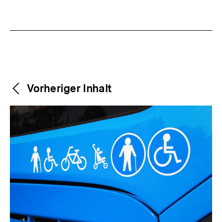
Weitere
Content-
Vorheriger Inhalt
Navigation
Inhalte