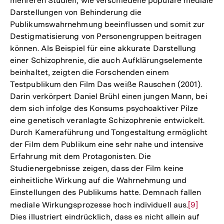
mehreren Studien, wie verschiedene populäre mediale
Darstellungen von Behinderung die
Publikumswahrnehmung beeinflussen und somit zur
Destigmatisierung von Personengruppen beitragen
können. Als Beispiel für eine akkurate Darstellung
einer Schizophrenie, die auch Aufklärungselemente
beinhaltet, zeigten die Forschenden einem
Testpublikum den Film Das weiße Rauschen (2001).
Darin verkörpert Daniel Brühl einen jungen Mann, bei
dem sich infolge des Konsums psychoaktiver Pilze
eine genetisch veranlagte Schizophrenie entwickelt.
Durch Kameraführung und Tongestaltung ermöglicht
der Film dem Publikum eine sehr nahe und intensive
Erfahrung mit dem Protagonisten. Die
Studienergebnisse zeigen, dass der Film keine
einheitliche Wirkung auf die Wahrnehmung und
Einstellungen des Publikums hatte. Demnach fallen
mediale Wirkungsprozesse hoch individuell aus.
Zur
[9]
Dies illustriert eindrücklich, dass es nicht allein auf
Auflösun