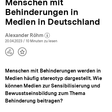
Menschen mit
Behinderungen in
Medien in Deutschland
Alexander Röhm
(Mehr zum Autor)
öffnen
20.04.2023
/ 10 Minuten zu lesen
Teilen
Inhalt
Optionen
merken
anzeigen
Menschen mit Behinderungen werden in
Medien häufig stereotyp dargestellt. Wie
können Medien zur Sensibilisierung und
Bewusstseinsbildung zum Thema
Behinderung beitragen?