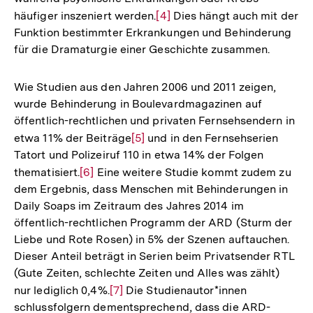
häufiger inszeniert werden.
Zur
[4]
Dies hängt auch mit der
Funktion bestimmter Erkrankungen und Behinderung
Auflösung
für die Dramaturgie einer Geschichte zusammen.
der
Fußnote
Wie Studien aus den Jahren 2006 und 2011 zeigen,
wurde Behinderung in Boulevardmagazinen auf
öffentlich-rechtlichen und privaten Fernsehsendern in
etwa 11% der Beiträge
Zur
[5]
und in den Fernsehserien
Tatort und Polizeiruf 110 in etwa 14% der Folgen
Auflösung
thematisiert.
Zur
[6]
Eine weitere Studie kommt zudem zu
der
dem Ergebnis, dass Menschen mit Behinderungen in
Auflösung
Fußnote
Daily Soaps im Zeitraum des Jahres 2014 im
der
öffentlich-rechtlichen Programm der ARD (Sturm der
Fußnote
Liebe und Rote Rosen) in 5% der Szenen auftauchen.
Dieser Anteil beträgt in Serien beim Privatsender RTL
(Gute Zeiten, schlechte Zeiten und Alles was zählt)
nur lediglich 0,4%.
Zur
[7]
Die Studienautor*innen
schlussfolgern dementsprechend, dass die ARD-
Auflösung