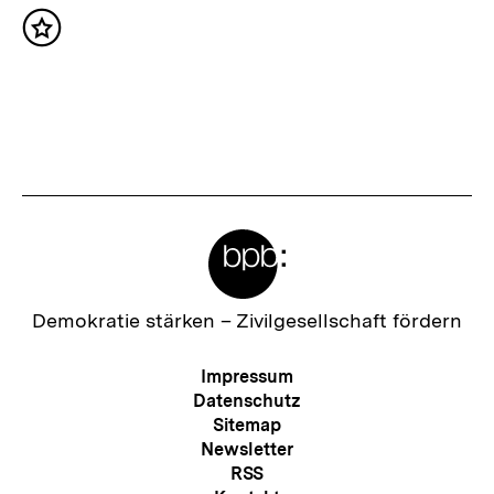
:
Inhalt
merken
Meta-
Links
Zur
Demokratie stärken –
Zivilgesellschaft fördern
Startseite
der
Meta-
Impressum
bpb
Navigation
Datenschutz
Sitemap
Newsletter
RSS