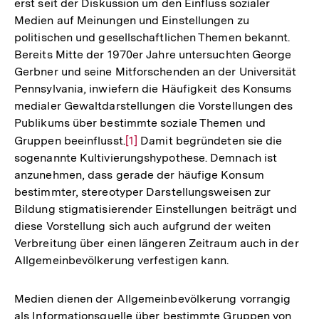
erst seit der Diskussion um den Einfluss sozialer
Medien auf Meinungen und Einstellungen zu
politischen und gesellschaftlichen Themen bekannt.
Bereits Mitte der 1970er Jahre untersuchten George
Gerbner und seine Mitforschenden an der Universität
Pennsylvania, inwiefern die Häufigkeit des Konsums
medialer Gewaltdarstellungen die Vorstellungen des
Publikums über bestimmte soziale Themen und
Gruppen beeinflusst.
Zur
[1]
Damit begründeten sie die
sogenannte Kultivierungshypothese. Demnach ist
Auflösung
anzunehmen, dass gerade der häufige Konsum
der
bestimmter, stereotyper Darstellungsweisen zur
Fußnote
Bildung stigmatisierender Einstellungen beiträgt und
diese Vorstellung sich auch aufgrund der weiten
Verbreitung über einen längeren Zeitraum auch in der
Allgemeinbevölkerung verfestigen kann.
Medien dienen der Allgemeinbevölkerung vorrangig
als Informationsquelle über bestimmte Gruppen von