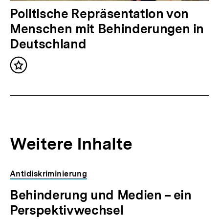
a
N
Politische Repräsentation von
l
ä
Menschen mit Behinderungen in
t
c
Deutschland
:
h
Inhalt
s
merken
t
e
r
I
Weitere Inhalte
n
h
Antidiskriminierung
a
Behinderung und Medien – ein
l
Perspektivwechsel
t