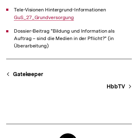
Tele-Visionen Hintergrund-Informationen
Interner
GuS_27_Grundversorgung
Link:
Dossier-Beitrag "Bildung und Information als
Auftrag – sind die Medien in der Pflicht?" (in
Überarbeitung)
Fussnoten
Begriffsnavigation
Content-
Gatekeeper
Navigation
HbbTV