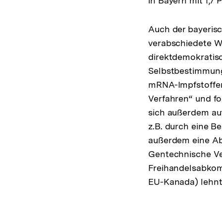
in Bayern mit 1,7 
Auch der bayeris
verabschiedete W
direktdemokratisch
Selbstbestimmung
mRNA-Impfstoffen
Verfahren“ und fo
sich außerdem auf
z.B. durch eine B
außerdem eine Ab
Gentechnische Ve
Freihandelsabko
EU-Kanada) lehnt