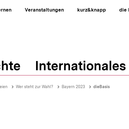
ernen
Veranstaltungen
kurz&knapp
die
hte
Internationales
ion
eien
Wer steht zur Wahl?
Bayern 2023
dieBasis