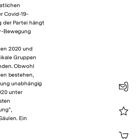
atlichen
 Covid-19-
 der Partei hängt
er-Bewegung
hen 2020 und
dikale Gruppen
nden. Obwohl
gen bestehen,
egung unabhängig
020 unter
Konta
ssten
0
ung",
Säulen. Ein
Merklist
ansehen
0
Artik
im