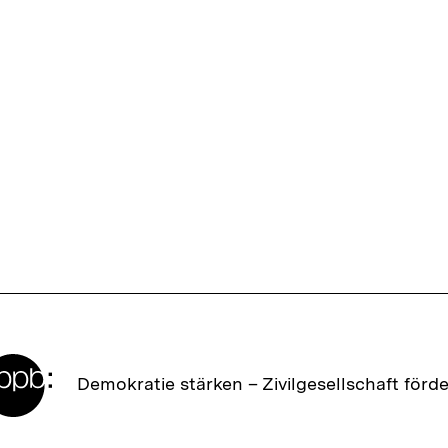
Zur
Demokratie stärken –
Zivilgesellschaft förd
Startseite
der
bpb