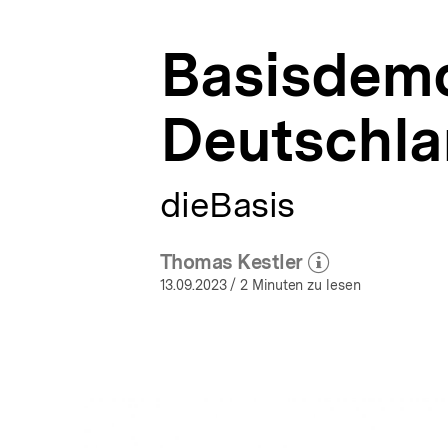
a
t
Basisdemo
i
o
n
Deutschl
dieBasis
Thomas Kestler
(Mehr zum Autor)
öffnen
13.09.2023
/ 2 Minuten zu lesen