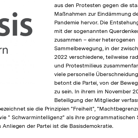
aus den Protesten gegen die sta
Maßnahmen zur Eindämmung der
Pandemie hervor. Die Entstehung
mit der sogenannten Querdenk
zusammen – einer heterogenen
Sammelbewegung, in der zwisc
2022 verschiedene, teilweise ra
und Protestmilieus zusammenfa
viele personelle Überschneidun
betont die Partei, von der Bew
zu sein. In ihrem im November 2
Beteiligung der Mitglieder verfa
zeichnet sie die Prinzipien "Freiheit", "Machtbegrenz
ie " Schwarmintelligenz" als ihre programmatischen 
 Anliegen der Partei ist die Basisdemokratie.