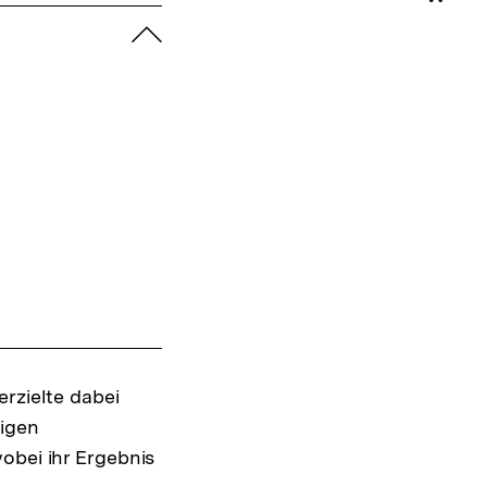
Shop-
zuklappen
Warenko
ansehen
erzielte dabei
tigen
obei ihr Ergebnis