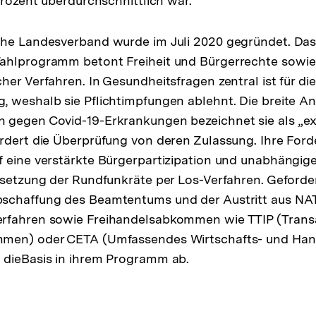
Prozent überdurchschnittlich war.
che Landesverband wurde im Juli 2020 gegründet. Das
ahlprogramm betont Freiheit und Bürgerrechte sowie
er Verfahren. In Gesundheitsfragen zentral ist für die
, weshalb sie Pflichtimpfungen ablehnt. Die breite 
 gegen Covid-19-Erkrankungen bezeichnet sie als „ex
rdert die Überprüfung von deren Zulassung. Ihre For
 eine verstärkte Bürgerpartizipation und unabhängig
esetzung der Rundfunkräte per Los-Verfahren. Geford
schaffung des Beamtentums und der Austritt aus N
rfahren sowie Freihandelsabkommen wie TTIP (Transa
mmen) oder CETA (Umfassendes Wirtschafts- und H
 dieBasis in ihrem Programm ab.