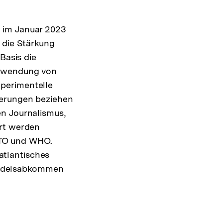
 im Januar 2023
 die Stärkung
Basis die
Anwendung von
perimentelle
derungen beziehen
en Journalismus,
ert werden
ATO und WHO.
tlantisches
andelsabkommen