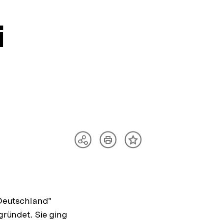
i
Artikel
Teilen
Inhalt
drucken
Optionen
merken
anzeigen
Deutschland"
gründet. Sie ging