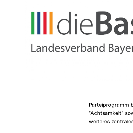
In
Lightbox
öffnen
Parteiprogramm be
"Achtsamkeit" sow
weiteres zentrales