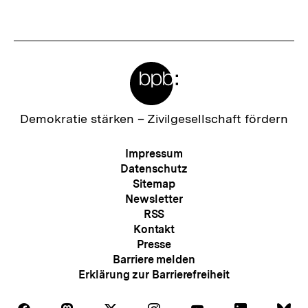
Fussnoten
Meta-
Links
Zur
Demokratie stärken –
Zivilgesellschaft fördern
Startseite
der
Meta-
Impressum
bpb
Navigation
Datenschutz
Sitemap
Newsletter
RSS
Kontakt
Presse
Barriere melden
Erklärung zur Barrierefreiheit