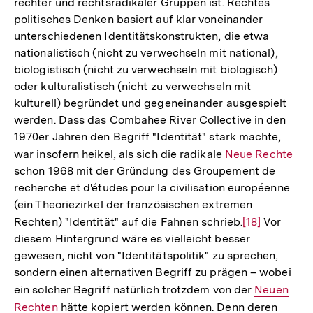
rechter und rechtsradikaler Gruppen ist. Rechtes
politisches Denken basiert auf klar voneinander
unterschiedenen Identitätskonstrukten, die etwa
nationalistisch (nicht zu verwechseln mit national),
biologistisch (nicht zu verwechseln mit biologisch)
oder kulturalistisch (nicht zu verwechseln mit
kulturell) begründet und gegeneinander ausgespielt
werden. Dass das Combahee River Collective in den
1970er Jahren den Begriff "Identität" stark machte,
war insofern heikel, als sich die radikale
Interner
Neue Rechte
schon 1968 mit der Gründung des Groupement de
Link:
recherche et d'études pour la civilisation européenne
(ein Theoriezirkel der französischen extremen
Rechten) "Identität" auf die Fahnen schrieb.
Zur
[18]
Vor
diesem Hintergrund wäre es vielleicht besser
Auflösung
gewesen, nicht von "Identitätspolitik" zu sprechen,
der
sondern einen alternativen Begriff zu prägen – wobei
Fußnote
ein solcher Begriff natürlich trotzdem von der
Interner
Neuen
Zum
Rechten
hätte kopiert werden können. Denn deren
Link:
Seite