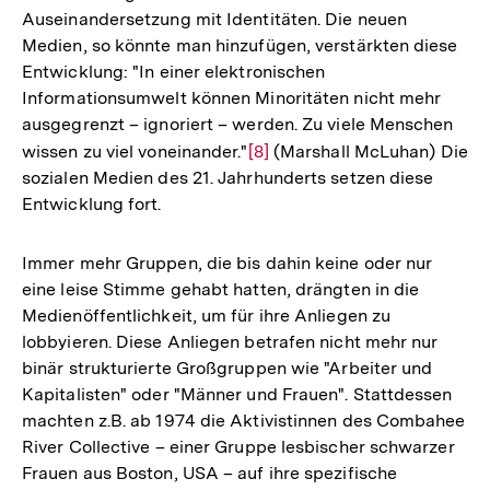
Auseinandersetzung mit Identitäten. Die neuen
Medien, so könnte man hinzufügen, verstärkten diese
Entwicklung: "In einer elektronischen
Informationsumwelt können Minoritäten nicht mehr
ausgegrenzt – ignoriert – werden. Zu viele Menschen
wissen zu viel voneinander."
Zur
[8]
(Marshall McLuhan) Die
sozialen Medien des 21. Jahrhunderts setzen diese
Auflösung
Entwicklung fort.
der
Fußnote
Immer mehr Gruppen, die bis dahin keine oder nur
eine leise Stimme gehabt hatten, drängten in die
Medienöffentlichkeit, um für ihre Anliegen zu
lobbyieren. Diese Anliegen betrafen nicht mehr nur
binär strukturierte Großgruppen wie "Arbeiter und
Kapitalisten" oder "Männer und Frauen". Stattdessen
machten z.B. ab 1974 die Aktivistinnen des Combahee
River Collective – einer Gruppe lesbischer schwarzer
Frauen aus Boston, USA – auf ihre spezifische