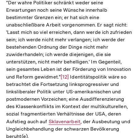
"Der wahre Politiker schränkt weder seine
Erwartungen noch seine Wünsche innerhalb
bestimmter Grenzen ein; er hat sich eine
unabschließbare Arbeit vorgenommen. Er sagt nicht:
'Lasst mich so viel erreichen, dann werde ich zufrieden
sein; ich werde nicht mehr verlangen; ich werde der
bestehenden Ordnung der Dinge nicht mehr
zuwiderhandeln; ich werde diejenigen, die sie
unterstützen, nicht mehr behelligen.' Im Gegenteil,
sein gesamtes Leben ist der Förderung von Innovation
und Reform gewidmet."
Zur
[12]
Identitätspolitik wäre so
betrachtet die Fortsetzung linksprogressiver und
Auflösung
linksliberaler Politik unter US-amerikanischen und
der
postmodernen Vorzeichen; eine Ausdifferenzierung
Fußnote
des Klassenkonflikts im Kontext der multikulturellen,
sozial fragmentierten Verhältnisse der USA, deren
Aufstieg auch auf
Interner
Sklavenarbeit
, der Ausbeutung und
Ungleichbehandlung der schwarzen Bevölkerung
Link:
beruht(e).