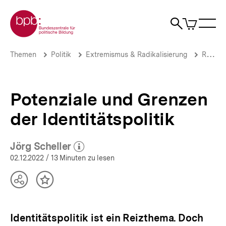
Direkt
Zur Startseite der bpb
zum
0
Artikel
Sho
Seiteninhalt
im
Naviga
Suche
springen
War
öffne
öffnen
öff
Pfadnavigation
Potenziale
Brotkrümelnavigation
Themen
Politik
Extremismus & Radikalisierung
Rassismus & Diskriminierung
und
Grenzen
der
Identitätspolitik
Potenziale und Grenzen
|
Themen
der Identitätspolitik
|
bpb.de
Jörg Scheller
(Mehr zum Autor)
öffnen
02.12.2022
/ 13 Minuten zu lesen
Teilen
Inhalt
Optionen
merken
anzeigen
Identitätspolitik ist ein Reizthema. Doch