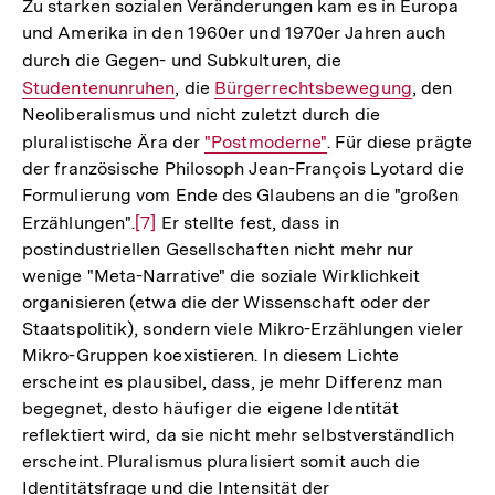
Zu starken sozialen Veränderungen kam es in Europa
und Amerika in den 1960er und 1970er Jahren auch
durch die Gegen- und Subkulturen, die
Interner
Studentenunruhen
, die
Interner
Bürgerrechtsbewegung
Link:
, den
Neoliberalismus und nicht zuletzt durch die
Link:
pluralistische Ära der
Interner
"Postmoderne"
. Für diese prägte
der französische Philosoph Jean-François Lyotard die
Link:
Formulierung vom Ende des Glaubens an die "großen
Erzählungen".
Zur
[7]
Er stellte fest, dass in
postindustriellen Gesellschaften nicht mehr nur
Auflösung
wenige "Meta-Narrative" die soziale Wirklichkeit
der
organisieren (etwa die der Wissenschaft oder der
Fußnote
Staatspolitik), sondern viele Mikro-Erzählungen vieler
Mikro-Gruppen koexistieren. In diesem Lichte
erscheint es plausibel, dass, je mehr Differenz man
begegnet, desto häufiger die eigene Identität
reflektiert wird, da sie nicht mehr selbstverständlich
erscheint. Pluralismus pluralisiert somit auch die
Identitätsfrage und die Intensität der