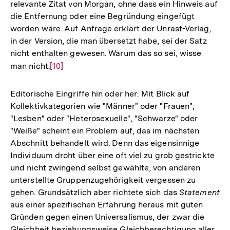
relevante Zitat von Morgan, ohne dass ein Hinweis auf
die Entfernung oder eine Begründung eingefügt
worden wäre. Auf Anfrage erklärt der Unrast-Verlag,
in der Version, die man übersetzt habe, sei der Satz
nicht enthalten gewesen. Warum das so sei, wisse
man nicht.
Zur
[10]
Auflösung
der
Editorische Eingriffe hin oder her: Mit Blick auf
Fußnote
Kollektivkategorien wie "Männer" oder "Frauen",
"Lesben" oder "Heterosexuelle", "Schwarze" oder
"Weiße" scheint ein Problem auf, das im nächsten
Abschnitt behandelt wird. Denn das eigensinnige
Individuum droht über eine oft viel zu grob gestrickte
und nicht zwingend selbst gewählte, von anderen
unterstellte Gruppenzugehörigkeit vergessen zu
gehen. Grundsätzlich aber richtete sich das
Statement
aus einer spezifischen Erfahrung heraus mit guten
Gründen gegen einen Universalismus, der zwar die
Gleichheit beziehungsweise Gleichberechtigung aller