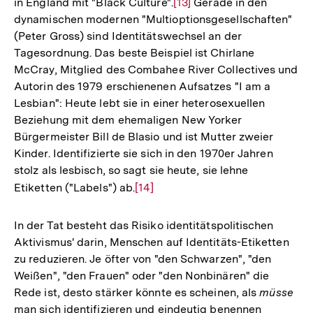
in England mit "Black Culture".
Zur
[13]
Gerade in den
dynamischen modernen "Multioptionsgesellschaften"
Auflösung
(Peter Gross) sind Identitätswechsel an der
der
Tagesordnung. Das beste Beispiel ist Chirlane
Fußnote
McCray, Mitglied des Combahee River Collectives und
Autorin des 1979 erschienenen Aufsatzes "I am a
Lesbian": Heute lebt sie in einer heterosexuellen
Beziehung mit dem ehemaligen New Yorker
Bürgermeister Bill de Blasio und ist Mutter zweier
Kinder. Identifizierte sie sich in den 1970er Jahren
stolz als lesbisch, so sagt sie heute, sie lehne
Etiketten ("Labels") ab.
Zur
[14]
Auflösung
der
In der Tat besteht das Risiko identitätspolitischen
Fußnote
Aktivismus' darin, Menschen auf Identitäts-Etiketten
zu reduzieren. Je öfter von "den Schwarzen", "den
Weißen", "den Frauen" oder "den Nonbinären" die
Rede ist, desto stärker könnte es scheinen, als
müsse
man sich identifizieren und eindeutig benennen