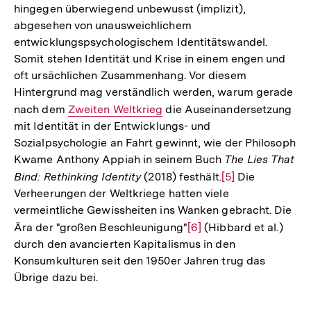
hingegen überwiegend unbewusst (implizit),
abgesehen von unausweichlichem
entwicklungspsychologischem Identitätswandel.
Somit stehen Identität und Krise in einem engen und
oft ursächlichen Zusammenhang. Vor diesem
Hintergrund mag verständlich werden, warum gerade
nach dem
Interner
Zweiten Weltkrieg
die Auseinandersetzung
mit Identität in der Entwicklungs- und
Link:
Sozialpsychologie an Fahrt gewinnt, wie der Philosoph
Kwame Anthony Appiah in seinem Buch
The Lies That
Bind: Rethinking Identity
(2018) festhält.
Zur
[5]
Die
Verheerungen der Weltkriege hatten viele
Auflösung
vermeintliche Gewissheiten ins Wanken gebracht. Die
der
Ära der "großen Beschleunigung"
Zur
[6]
(Hibbard et al.)
Fußnote
durch den avancierten Kapitalismus in den
Auflösung
Konsumkulturen seit den 1950er Jahren trug das
der
Übrige dazu bei.
Fußnote