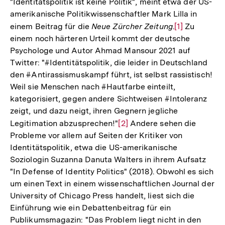
"Identitätspolitik ist keine Politik", meint etwa der US-
amerikanische Politikwissenschaftler Mark Lilla in
einem Beitrag für die
Neue Zürcher Zeitung
.
Zur
[1]
Zu
einem noch härteren Urteil kommt der deutsche
Auflösung
Psychologe und Autor Ahmad Mansour 2021 auf
der
Twitter: "#Identitätspolitik, die leider in Deutschland
Fußnote
den #Antirassismuskampf führt, ist selbst rassistisch!
Weil sie Menschen nach #Hautfarbe einteilt,
kategorisiert, gegen andere Sichtweisen #Intoleranz
zeigt, und dazu neigt, ihren Gegnern jegliche
Legitimation abzusprechen!"
Zur
[2]
Andere sehen die
Probleme vor allem auf Seiten der Kritiker von
Auflösung
Identitätspolitik, etwa die US-amerikanische
der
Soziologin Suzanna Danuta Walters in ihrem Aufsatz
Fußnote
"In Defense of Identity Politics" (2018). Obwohl es sich
um einen Text in einem wissenschaftlichen Journal der
University of Chicago Press handelt, liest sich die
Einführung wie ein Debattenbeitrag für ein
Publikumsmagazin: "Das Problem liegt nicht in den