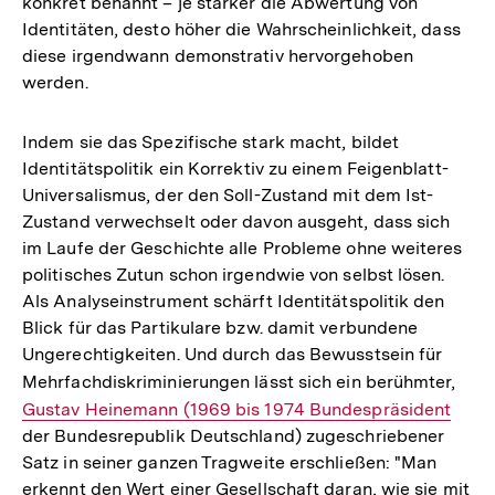
konkret benannt – je stärker die Abwertung von
Identitäten, desto höher die Wahrscheinlichkeit, dass
diese irgendwann demonstrativ hervorgehoben
werden.
Indem sie das Spezifische stark macht, bildet
Identitätspolitik ein Korrektiv zu einem Feigenblatt-
Universalismus, der den Soll-Zustand mit dem Ist-
Zustand verwechselt oder davon ausgeht, dass sich
im Laufe der Geschichte alle Probleme ohne weiteres
politisches Zutun schon irgendwie von selbst lösen.
Als Analyseinstrument schärft Identitätspolitik den
Blick für das Partikulare bzw. damit verbundene
Ungerechtigkeiten. Und durch das Bewusstsein für
Mehrfachdiskriminierungen lässt sich ein berühmter,
Inte
Gustav Heinemann (1969 bis 1974 Bundespräsident
Link
der Bundesrepublik Deutschland) zugeschriebener
Satz in seiner ganzen Tragweite erschließen: "Man
erkennt den Wert einer Gesellschaft daran, wie sie mit