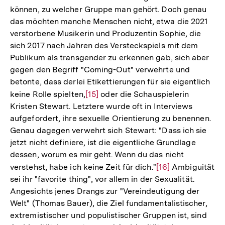
können, zu welcher Gruppe man gehört. Doch genau
das möchten manche Menschen nicht, etwa die 2021
verstorbene Musikerin und Produzentin Sophie, die
sich 2017 nach Jahren des Versteckspiels mit dem
Publikum als transgender zu erkennen gab, sich aber
gegen den Begriff "Coming-Out" verwehrte und
betonte, dass derlei Etikettierungen für sie eigentlich
keine Rolle spielten,
Zur
[15]
oder die Schauspielerin
Kristen Stewart. Letztere wurde oft in Interviews
Auflösung
aufgefordert, ihre sexuelle Orientierung zu benennen.
der
Genau dagegen verwehrt sich Stewart: "Dass ich sie
Fußnote
jetzt nicht definiere, ist die eigentliche Grundlage
dessen, worum es mir geht. Wenn du das nicht
verstehst, habe ich keine Zeit für dich."
Zur
[16]
Ambiguität
sei ihr "favorite thing", vor allem in der Sexualität.
Auflösung
Angesichts jenes Drangs zur "Vereindeutigung der
der
Welt" (Thomas Bauer), die Ziel fundamentalistischer,
Fußnote
extremistischer und populistischer Gruppen ist, sind