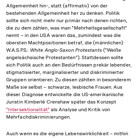
Allgemeinheit hin-, statt (affirmativ) von der
bestehenden Allgemeinheit her zu denken. Politik
sollte sich nicht mehr nur primär nach denen richten,
die zu dem zählen, was man "Mehrheitsgesellschaft"
nennt – in den USA waren das, zumindest was die
obersten Machtpositionen betraf, die (männlichen)
W.A.S.P.S.:
White Anglo-Saxon Protestants
("Weiße
angelsächsische Protestanten"). Stattdessen sollte
sich Politik auch an den Bedürfnissen prekär lebender,
stigmatisierter, marginalisierter und diskriminierter
Gruppen orientieren. Zu diesen zählten in besonderem
Maße sie selbst – schwarze, lesbische Frauen. Aus
dieser Diagnose entwickelte die US-amerikanische
Juristin Kimberlé Crenshaw später das Konzept
Interner
"Intersektionalität"
als Analyse und Kritik von
Mehrfachdiskriminierungen.
Link:
Auch wenn es die eigene Lebenswirklichkeit – mithin