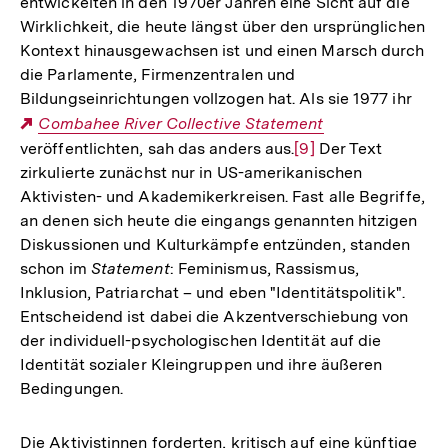
entwickelten in den 1970er Jahren eine Sicht auf die
Wirklichkeit, die heute längst über den ursprünglichen
Kontext hinausgewachsen ist und einen Marsch durch
die Parlamente, Firmenzentralen und
Bildungseinrichtungen vollzogen hat. Als sie 1977 ihr
Externer
Combahee River Collective Statement
veröffentlichten, sah das anders aus.
Link:
Zur
[9]
Der Text
zirkulierte zunächst nur in US-amerikanischen
Auflösung
Aktivisten- und Akademikerkreisen. Fast alle Begriffe,
der
an denen sich heute die eingangs genannten hitzigen
Fußnote
Diskussionen und Kulturkämpfe entzünden, standen
schon im
Statement
: Feminismus, Rassismus,
Inklusion, Patriarchat – und eben "Identitätspolitik".
Entscheidend ist dabei die Akzentverschiebung von
der individuell-psychologischen Identität auf die
Identität sozialer Kleingruppen und ihre äußeren
Bedingungen.
Die Aktivistinnen forderten, kritisch auf eine künftige