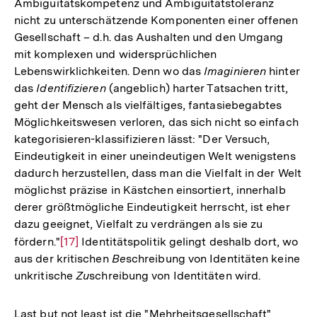
Ambiguitätskompetenz und Ambiguitätstoleranz
nicht zu unterschätzende Komponenten einer offenen
Gesellschaft – d.h. das Aushalten und den Umgang
mit komplexen und widersprüchlichen
Lebenswirklichkeiten. Denn wo das
Imaginieren
hinter
das
Identifizieren
(angeblich) harter Tatsachen tritt,
geht der Mensch als vielfältiges, fantasiebegabtes
Möglichkeitswesen verloren, das sich nicht so einfach
kategorisieren-klassifizieren lässt: "Der Versuch,
Eindeutigkeit in einer uneindeutigen Welt wenigstens
dadurch herzustellen, dass man die Vielfalt in der Welt
möglichst präzise in Kästchen einsortiert, innerhalb
derer größtmögliche Eindeutigkeit herrscht, ist eher
dazu geeignet, Vielfalt zu verdrängen als sie zu
fördern."
Zur
[17]
Identitätspolitik gelingt deshalb dort, wo
aus der kritischen
Be
schreibung von Identitäten keine
Auflösung
unkritische
Zu
schreibung von Identitäten wird.
der
Fußnote
Last but not least ist die "Mehrheitsgesellschaft"